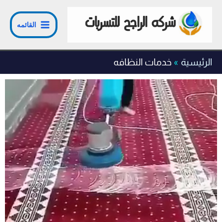
طي
ى
القائمه
محتوى
الرئيسية
خدمات النظافه