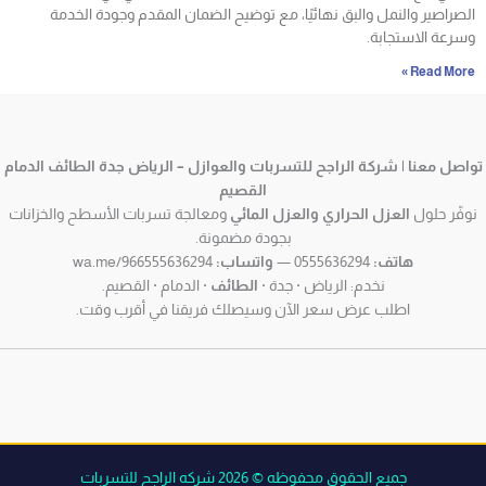
الصراصير والنمل والبق نهائيًا، مع توضيح الضمان المقدم وجودة الخدمة
وسرعة الاستجابة.
Read More »
اصل معنا | شركة الراجح للتسربات والعوازل – الرياض جدة الطائف الدمام
القصيم
وفّر حلول
العزل الحراري والعزل المائي
ومعالجة تسربات الأسطح والخزانات
بجودة مضمونة.
هاتف:
0555636294 —
واتساب:
wa.me/966555636294
نخدم: الرياض · جدة ·
الطائف
· الدمام · القصيم.
اطلب عرض سعر الآن وسيصلك فريقنا في أقرب وقت.
جميع الحقوق محفوظه © 2026 شركه الراجح للتسربات