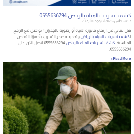
كشف تسربات المياه بالرياض 0555636294
7 أغسطس، 2026
لا توجد تعليقات
هل تعاني من ارتفاع فاتورة المياه أو رطوبة بالجدران؟ تواصل مع الراجح
ل
كشف تسربات المياه بالرياض
وتحديد مصدر التسرب بأجهزة الفحص
المناسبة.
كشف تسربات المياه بالرياض
0555636294 اتصل الآن على
0555636294.
Read More »