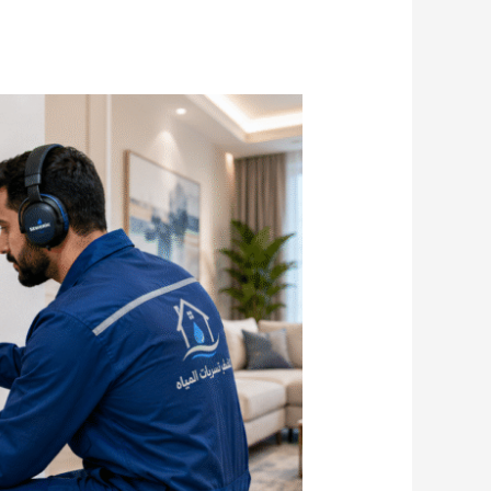
كشف
تسربات
المياه
بالرياض
0555636294