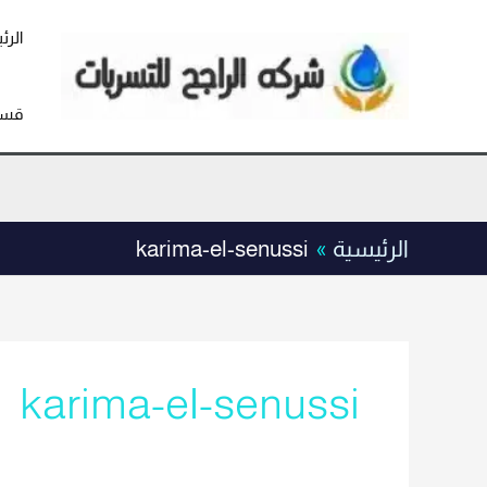
خطي
لى
الرئ
لمحتوى
قسم
الرئيسية
karima-el-senussi
karima-el-senussi