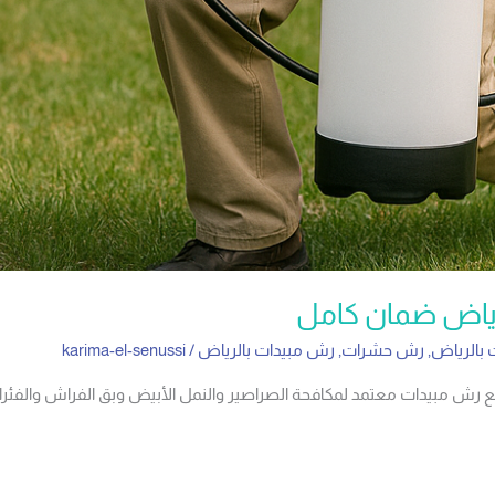
ياض ضمان كامل
بالرياض
,
رش حشرات
,
رش مبيدات بالرياض
/
karima-el-senussi
 مبيدات معتمد لمكافحة الصراصير والنمل الأبيض وبق الفراش والفئران،