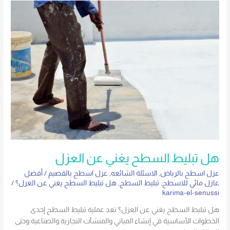
هل
تبليط
السطح
يغني
عن
العزل
هل تبليط السطح يغني عن العزل
عزل اسطح بالرياض
,
الاسئلة الشائعه
,
عزل اسطح بالقصيم
/
أفضل
عازل مائي للاسطح
,
تبليط السطح
,
هل تبليط السطح يغني عن العزل؟
/
karima-el-senussi
هل تبليط السطح يغني عن العزل؟ تعد عملية تبليط السطح إحدى
الخطوات الأساسية في إنشاء المباني والمنشآت التجارية والصناعية وحتى