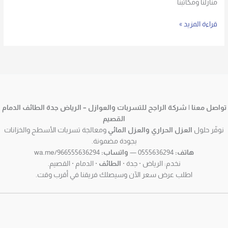
منازلنا ومكاتبنا
قراءة المزيد »
تواصل معنا | شركة الراجح للتسربات والعوازل – الرياض جدة الطائف الدمام
القصيم
نوفّر حلول
العزل الحراري والعزل المائي
ومعالجة تسربات الأسطح والخزانات
بجودة مضمونة.
هاتف:
0555636294 —
واتساب:
wa.me/966555636294
نخدم: الرياض · جدة ·
الطائف
· الدمام · القصيم.
اطلب عرض سعر الآن وسيصلك فريقنا في أقرب وقت.