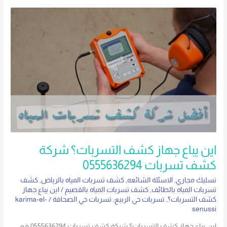
اين
يباع
جهاز
كشف
التسربات؟
شركة
كشف
تسربات
0555636294
اين يباع جهاز كشف التسربات؟ شركة
كشف تسربات 0555636294
تسليك مجاري
,
الاسئلة الشائعه
,
كشف تسربات المياه بالرياض
,
كشف
تسربات المياه بالطائف
,
كشف تسربات المياه بالقصيم
/
اين يباع جهاز
كشف التسربات؟
,
تسربات حي الربيع
,
تسربات حي الصحافة
/
karima-el-
senussi
اين يباع جهاز كشف التسربات؟ شركة كشف تسربات 0555636294 مع