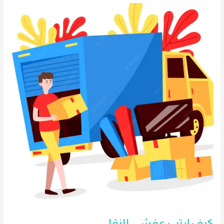
كيف
ارتب
عفشي
للنقل
كيف ارتب عفشي للنقل