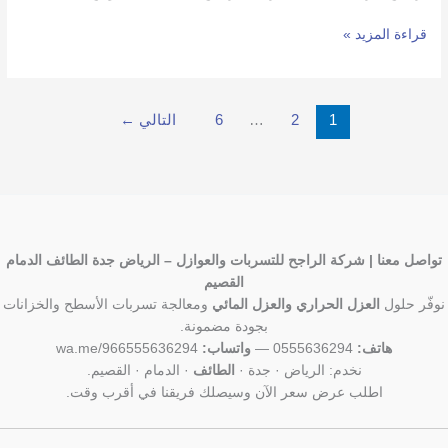
قراءة المزيد »
1
2
…
6
التالي
←
تواصل معنا | شركة الراجح للتسربات والعوازل – الرياض جدة الطائف الدمام
القصيم
نوفّر حلول
العزل الحراري والعزل المائي
ومعالجة تسربات الأسطح والخزانات
بجودة مضمونة.
هاتف:
0555636294 —
واتساب:
wa.me/966555636294
نخدم: الرياض · جدة ·
الطائف
· الدمام · القصيم.
اطلب عرض سعر الآن وسيصلك فريقنا في أقرب وقت.