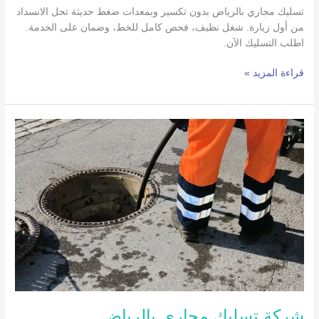
تسليك مجاري بالرياض بدون تكسير وبمعدات ضغط حديثة تحل الانسداد
من أول زيارة. شغل نظيف، فحص كامل للخط، وضمان على الخدمة.
اطلب التسليك الآن.
قراءة المزيد »
شركة
تسليك
مجاري
بالرياض
0555636294
اتصل
الان
شركة تسليك مجاري بالرياض