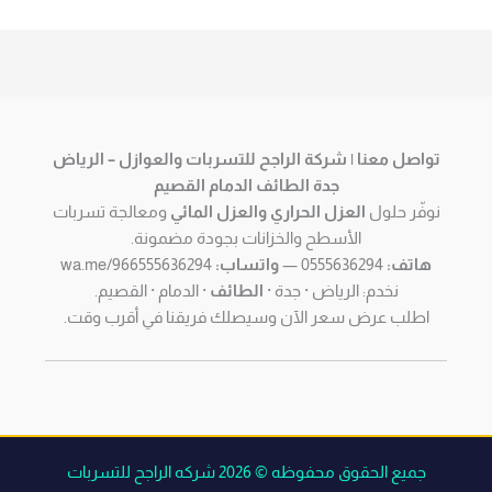
تواصل معنا | شركة الراجح للتسربات والعوازل – الرياض
جدة الطائف الدمام القصيم
نوفّر حلول
العزل الحراري والعزل المائي
ومعالجة تسربات
الأسطح والخزانات بجودة مضمونة.
هاتف:
0555636294 —
واتساب:
wa.me/966555636294
نخدم: الرياض · جدة ·
الطائف
· الدمام · القصيم.
اطلب عرض سعر الآن وسيصلك فريقنا في أقرب وقت.
جميع الحقوق محفوظه © 2026 شركه الراجح للتسربات