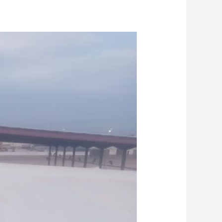
أفضل
5
مواد
لعزل
الأسطح
في
الرياض:
مزايا
وعيوب
0555636294