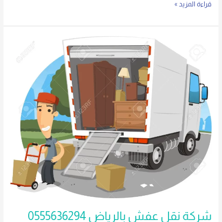
قراءة المزيد »
شركة
نقل
عفش
بالرياض
0555636294
شركة نقل عفش بالرياض 0555636294