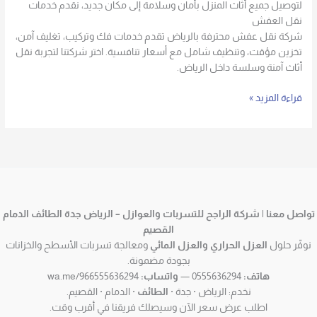
لتوصيل جميع أثاث المنزل بأمان وسلامة إلى مكان جديد، نقدم خدمات
نقل العفش
شركة نقل عفش محترفة بالرياض تقدم خدمات فك وتركيب، تغليف آمن،
تخزين مؤقت، وتنظيف شامل مع أسعار تنافسية. اختر شركتنا لتجربة نقل
أثاث آمنة وسلسة داخل الرياض.
قراءة المزيد »
تواصل معنا | شركة الراجح للتسربات والعوازل – الرياض جدة الطائف الدمام
القصيم
نوفّر حلول
العزل الحراري والعزل المائي
ومعالجة تسربات الأسطح والخزانات
بجودة مضمونة.
هاتف:
0555636294 —
واتساب:
wa.me/966555636294
نخدم: الرياض · جدة ·
الطائف
· الدمام · القصيم.
اطلب عرض سعر الآن وسيصلك فريقنا في أقرب وقت.