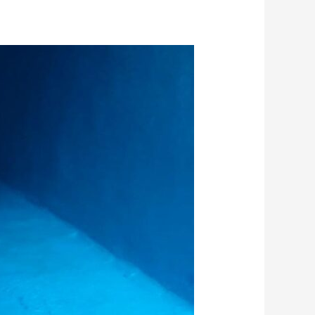
عزل
خزانات
المياه
حي
حطين
الرياض