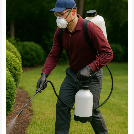
بالرياض
0555636294
اتصل
الان