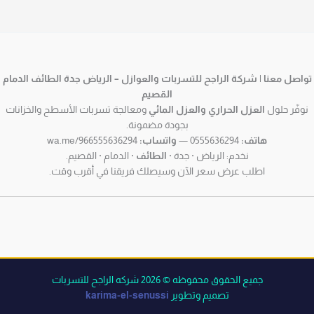
تواصل معنا | شركة الراجح للتسربات والعوازل – الرياض جدة الطائف الدمام
القصيم
نوفّر حلول
العزل الحراري والعزل المائي
ومعالجة تسربات الأسطح والخزانات
بجودة مضمونة.
هاتف:
0555636294 —
واتساب:
wa.me/966555636294
نخدم: الرياض · جدة ·
الطائف
· الدمام · القصيم.
اطلب عرض سعر الآن وسيصلك فريقنا في أقرب وقت.
جميع الحقوق محفوظه © 2026 شركه الراجح للتسربات
تصميم وتطوير
karima-el-senussi