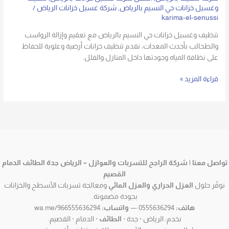
حي
وغسيل خزانات حي النسيم بالرياض
,
شركة غسيل خزانات الرياض
/
النسيم
karima-el-senussi
بالرياض
تنظيف وغسيل خزانات حي النسيم بالرياض مع تعقيم وإزالة الرواسب
والطحالب بأحدث المعدات، نقدم تنظيف خزانات أرضية وعلوية للحفاظ
على نظافة المياه وجودتها داخل المنازل والفلل.
قراءة المزيد »
تواصل معنا | شركة الراجح للتسربات والعوازل – الرياض جدة الطائف الدمام
القصيم
نوفّر حلول
العزل الحراري والعزل المائي
ومعالجة تسربات الأسطح والخزانات
بجودة مضمونة.
هاتف:
0555636294 —
واتساب:
wa.me/966555636294
نخدم: الرياض · جدة ·
الطائف
· الدمام · القصيم.