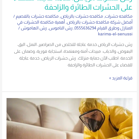
على الحشرات الطائرة والزاحفة
مكافحه حشرات
,
مكافحه حشرات بالرياض
,
مكافحه حشرات بالقصيم
/
أفضل شركة مكافحة حشرات بالرياض
,
أهمية مكافحة الحشرات في
المنازل وطرق القيام 0555636294
,
رش الناموس
,
رش الهاموش
/
karima-el-senussi
رش حشرات الرياض خدمة عاجلة للتخلص من الصراصير، النمل، البق،
البعوض، والذباب. مبيدات آمنة ومعتمدة، استجابة فورية، وضمان على
الخدمة. اطلب الآن حماية منزلك. رش حشرات الرياض: خدمة عاجلة
للقضاء على الحشرات الطائرة والزاحفة
قراءة المزيد »
أفضل
شركة
مكافحة
حشرات
بالرياض
–