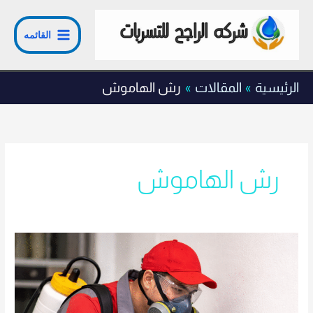
خطي
لى
القائمه
لمحتوى
الرئيسية
المقالات
رش الهاموش
رش الهاموش
متى
تحتاج
رش
مبيدات؟