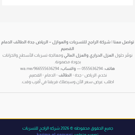
تواصل معنا | شركة الراجح للتسربات والعوازل – الرياض جدة الطائف الدمام
القصيم
نوفّر حلول
العزل الحراري والعزل المائي
ومعالجة تسربات الأسطح والخزانات
بجودة مضمونة.
هاتف:
0555636294 —
واتساب:
wa.me/966555636294
نخدم: الرياض · جدة ·
الطائف
· الدمام · القصيم.
اطلب عرض سعر الآن وسيصلك فريقنا في أقرب وقت.
جميع الحقوق محفوظه © 2026 شركه الراجح للتسربات
تصميم وتطوير
karima-el-senussi