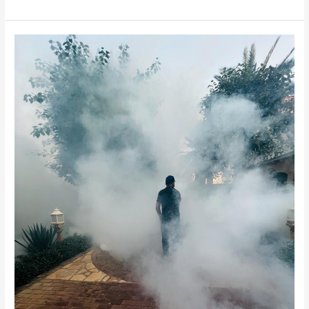
مكافحة
الحشرات
الطائرة
في
السعودية:
حلول
فعّالة
لرش
الهاموش
والناموس
والذباب