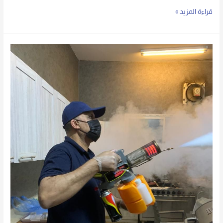
قراءة المزيد »
شركة
مكافحة
حشرات
بالرياض
_
رش
الناموس
0555636294