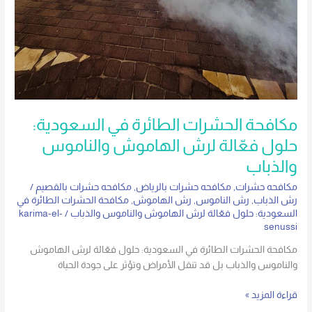
مكافحة الحشرات الطائرة في السعودية:
حلول فعّالة لرش الهاموش والناموس
والذباب
مكافحه حشرات
,
مكافحه حشرات بالرياض
,
مكافحه حشرات بالقصيم
/
رش الذباب
,
رش الناموس
,
رش الهاموش
,
مكافحة الحشرات الطائرة في
السعودية: حلول فعّالة لرش الهاموش والناموس والذباب
/
karima-el-
senussi
مكافحة الحشرات الطائرة في السعودية: حلول فعّالة لرش الهاموش
والناموس والذباب بل قد تنقل الأمراض وتؤثر على جودة الحياة
قراءة المزيد »