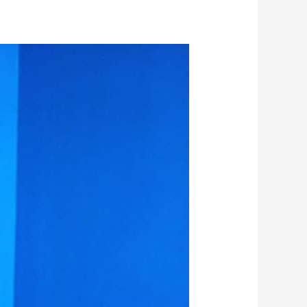
شركة
عزل
خزانات
بالخرج
0555636294
ضمان
10
سنوات