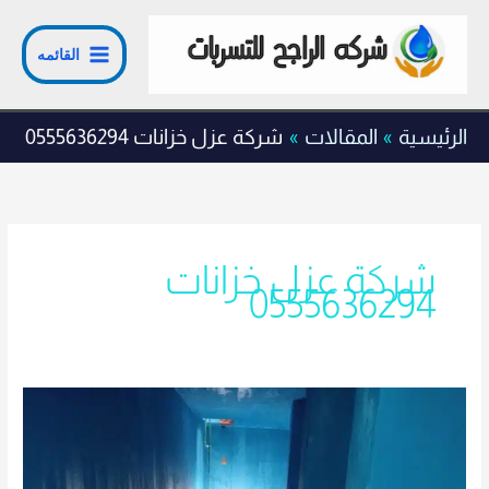
خطي
لى
القائمه
لمحتوى
الرئيسية
المقالات
شركة عزل خزانات 0555636294
شركة عزل خزانات
0555636294
شركة
عزل
خزانات
الدرعية