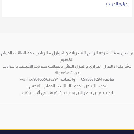
قراءة المزيد »
تواصل معنا | شركة الراجح للتسربات والعوازل – الرياض جدة الطائف الدمام
القصيم
نوفّر حلول
العزل الحراري والعزل المائي
ومعالجة تسربات الأسطح والخزانات
بجودة مضمونة.
هاتف:
0555636294 —
واتساب:
wa.me/966555636294
نخدم: الرياض · جدة ·
الطائف
· الدمام · القصيم.
اطلب عرض سعر الآن وسيصلك فريقنا في أقرب وقت.