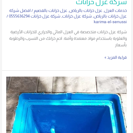
شركة عزل خزانات
خدمات العزل
,
عزل خزانات بالرياض
,
عزل خزانات بالقصيم
/
افضل شركة
عزل خزانات بالرياض
,
شركة عزل خزانات
,
شركة عزل خزانات 0555636294
/
karima-el-senussi
شركة عزل خزانات متخصصة في العزل المائي والحراري للخزانات الأرضية
والعلوية باستخدام مواد معتمدة وآمنة. احمِ خزانك من التسرب والرطوبة
بأسعار
قراءة المزيد »
5
فوائد
لعزل
خزانات
المياه
في
تقليل
فاتورة
المياه