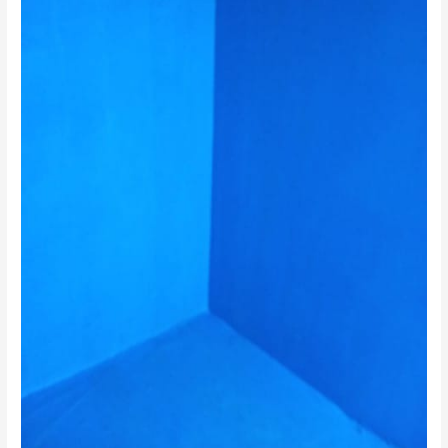
0555636294
ضمان
10
سنوات