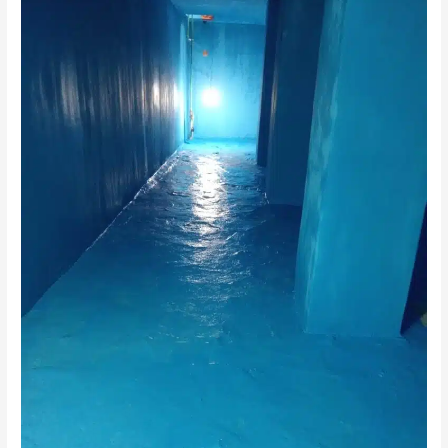
عزل
خزانات