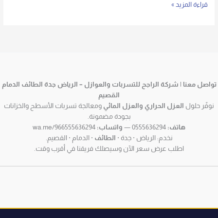
قراءة المزيد »
تواصل معنا | شركة الراجح للتسربات والعوازل – الرياض جدة الطائف الدمام
القصيم
نوفّر حلول
العزل الحراري والعزل المائي
ومعالجة تسربات الأسطح والخزانات
بجودة مضمونة.
هاتف:
0555636294 —
واتساب:
wa.me/966555636294
نخدم: الرياض · جدة ·
الطائف
· الدمام · القصيم.
اطلب عرض سعر الآن وسيصلك فريقنا في أقرب وقت.