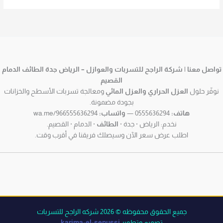
تواصل معنا | شركة الراجح للتسربات والعوازل – الرياض جدة الطائف الدمام
القصيم
نوفّر حلول
العزل الحراري والعزل المائي
ومعالجة تسربات الأسطح والخزانات
بجودة مضمونة.
هاتف:
0555636294 —
واتساب:
wa.me/966555636294
نخدم: الرياض · جدة ·
الطائف
· الدمام · القصيم.
اطلب عرض سعر الآن وسيصلك فريقنا في أقرب وقت.
جميع الحقوق محفوظه © 2026 شركه الراجح للتسربات
تصميم وتطوير
karima-el-senussi