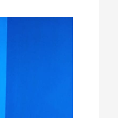
حل
مشكلة
ارتفاع
فاتورة
المياه
_
عزل
خزانات
المياه