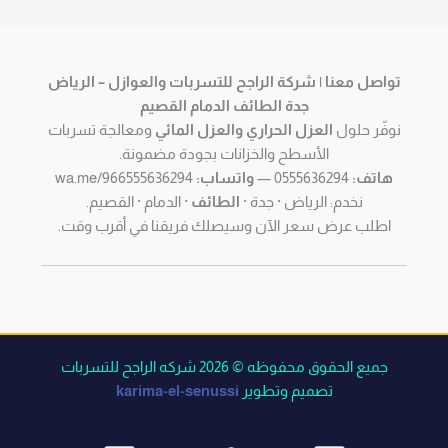
تواصل معنا | شركة الراجح للتسربات والعوازل – الرياض
جدة الطائف الدمام القصيم
نوفّر حلول
العزل الحراري والعزل المائي
ومعالجة تسربات
الأسطح والخزانات بجودة مضمونة.
هاتف:
0555636294 —
واتساب:
wa.me/966555636294
نخدم: الرياض · جدة ·
الطائف
· الدمام · القصيم.
اطلب عرض سعر الآن وسيصلك فريقنا في أقرب وقت.
جميع الحقوق محفوظه © 2026 شركه الراجح للتسربات
تصميم وتطوير
karima-el-senussi