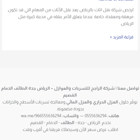
ارخص شركة نقل اثاث بالرياض يعد نقل الأثاث من المهام التي قد تكون
مرهقة ومعقدة، خاصة عندما يتعلق الأمر بنقله في مدينة كبيرة مثل
الرياض.
قراءة المزيد »
تواصل معنا | شركة الراجح للتسربات والعوازل – الرياض جدة الطائف الدمام
القصيم
نوفّر حلول
العزل الحراري والعزل المائي
ومعالجة تسربات الأسطح والخزانات
بجودة مضمونة.
هاتف:
0555636294 —
واتساب:
wa.me/966555636294
نخدم: الرياض · جدة ·
الطائف
· الدمام · القصيم.
اطلب عرض سعر الآن وسيصلك فريقنا في أقرب وقت.