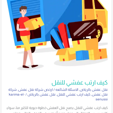
كيف ارتب عفشي للنقل
نقل عفش بالرياض
,
الاسئلة الشائعه
/
ارخص شركة نقل عفش
,
شركة
نقل عفش
,
كيف ارتب عفشي للنقل
,
نقل عفش بالرياض
/
karima-el-
senussi
كيف ارتب عفشي للنقل يصبح نقل العفش خطوة حيوية للكثير منا، سواء