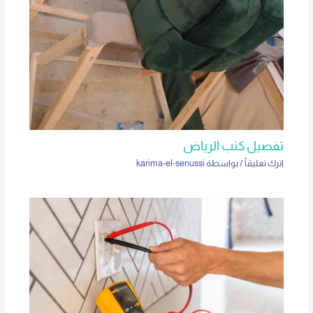
تفصيل كنب الرياض
اترك تعليقاً
/ بواسطة
karima-el-senussi