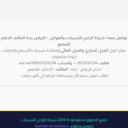
تواصل معنا | شركة الراجح للتسربات والعوازل – الرياض جدة الطائف الدمام
القصيم
نوفّر حلول
العزل الحراري والعزل المائي
ومعالجة تسربات الأسطح والخزانات
بجودة مضمونة.
هاتف:
0555636294 —
واتساب:
wa.me/966555636294
نخدم: الرياض · جدة ·
الطائف
· الدمام · القصيم.
اطلب عرض سعر الآن وسيصلك فريقنا في أقرب وقت.
جميع الحقوق محفوظه © 2026 شركه الراجح للتسربات
تصميم وتطوير
karima-el-senussi