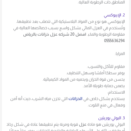
المناطق ذات الرطوبة العالية.
2. الإيبوكسي
الإيبوكسي هو نوع من المواد البلاستيكية التي تتصلب بعد تطبيقها،
وتُستخدم في العزل المائي بشكل واسع بسبب خصائصها العالية في
مقاومة الرطوبة والماء.
افضل 20 شركه عزل خزانات بالرياض
0555636294
المزايا:
مقاوم للتآكل والتسرب.
يوفر سطحًا أملسًا وسهل التنظيف.
يحسن من قوة الخزان ويحميه من المواد الكيميائية.
يضمن حماية طويلة الأمد.
الاستخدام:
يستخدم بشكل خاص في
الخزانات
التي تخزن مياه الشرب، حيث أنه آمن
وفعال في منع التلوث.
3. البولي يوريثين
البولي يوريثين هو مادة
عزل
قوية ومرنة يتم تطبيقها عادة في شكل رذاذ
أو طبقة سائلة على الأسطح الداخلية والخارجية للخزانات. يوفر عزلًا ممتازًا