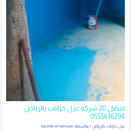
افضل 20 شركه عزل خزانات بالرياض
0555636294
عزل خزانات بالرياض
/ بواسطة
karima-el-senussi