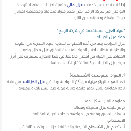
إذا كنت تبحث عن خدمات
عزل مائي
متميزة لخزانات المياه، لا تتردد في
التواصل مع شركة الراجح. نحن نقدم حلولاً متكاملة ومخصصة لضمان
جودة مياهك وحمايتها من التلوث.
“مواد العزل المستخدمة في شركة الراجح”
مواد عزل الخزانات
عزل الخزانات يعد من أهم الخطوات لحماية المياه المخزنة من التلوث
والرطوبة. يتطلب اختيار المواد المناسبة لتحقيق عزل فعال وضمان
الحفاظ على المياه في أفضل حالاتها. في هذا المقال، سنتعرف على أبرز
مواد عزل الخزانات، وكيفية اختيار الأنسب منها:
1. المواد البيتومينية (الأسفلتية)
تعد
المواد البيتومينية
من أكثر المواد شيوعًا في
عزل الخزانات
. هي مادة
لزجة مقاومة للماء، توفر طبقة حماية قوية ضد التسربات والرطوبة.
مقاومة للماء بشكل ممتاز.
توفر طبقة عزل سميكة وفعالة.
سهلة التطبيق وقوية في مواجهة درجات الحرارة المختلفة.
الاستخدام:
تُستخدم على
الأسطح
الخارجية والداخلية للخزانات، وتعد مثالية في