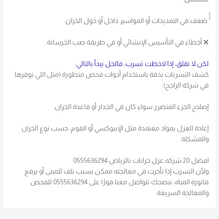
ُُُُ ضعف في التمديدات أو المواسير داخل أو حول الخزان.
❌ أخطاء في التأسيس الإنشائي أو في طريقة صب الخرسانة.
لكن لا تقلق، إذا لاحظت تسرب، فالحل يبدأ بالتالي:
كشف التسربات بدقة باستخدام أدوات فحص متطورة (مثل اللي نوفرها
في شركة الراجح).
إصلاح الجزء المتضرر سواء كان في الجدار أو قاعدة الخزان.
إعادة العزل بمواد معتمدة مثل الإيبوكسي أو الفوم، حسب نوع الخزان
والمشكلة.
افضل 20 شركه عزل خزانات بالرياض 0555636294
ولأن التسرب إذا تأخرت في معالجته ممكن يسبب تلف للمبنى أو يرفع
فاتورة المياه، ننصحك تتواصل معنا فورًا على 0555636294 للفحص
والمعالجة السريعة.