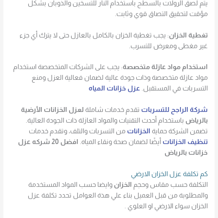
يتم لصق الرولات بالسطح باستخدام النار للتسخين والذوبان بشكل
مؤقت لتحقيق التصاق قوي وثابت.
تغطية الخزان
: يجب تغطية الخزان بالكامل بالعازل حتى لا يترك أي جزء
غير مغطى ومعرض للتسرب.
استخدام مواد عازلة متخصصة
: يجب على الشركات المتخصصة استخدام
مواد عازلة متخصصة وذات جودة عالية لضمان فعالية العزل ومنع
التسربات في المستقبل.
عزل خزانات المياه
شركة الراجح للتسربات
تقدم خدمات شاملة
لعزل الخزانات الأرضية
بالرياض
باستخدام أحدث التقنيات والمواد العازلة ذات الجودة العالية.
تضمن الشركة حماية
الخزانات
من التسربات والتلف، وتقدم خدمات
تنظيف الخزانات
أيضًا لضمان صحة ونقاء المياه.
افضل 20 شركه عزل
خزانات بالرياض
كم تكلفة عزل الخزان الارضي
التكلفة حسب مقاس وحجم
الخزان
وايضا حسب المواد المستخدمة
والمطلوبة من قبل العميل بناء علي هذة العوامل تحدد تكلفة عزل
الخزان سواء الارضي او العلوي .