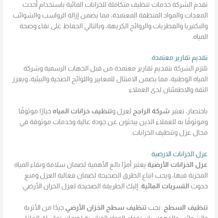
تقدم الشركة خدمات تنظيف متكاملة للخزانات المائية باستخدام أحدث
المعدات والمواد المنظفة المعتمدة، مما يضمن إزالة الرواسب والشوائب
والبكتيريا والفطريات والروائح الكريهة، وبالتالي الحفاظ على نقاء وصحة
المياه.
تقديم تقارير معتمدة:
تلتزم الشركة بتقديم تقارير معتمدة من قبل الجهات الرسمية وشركة
المياه الوطنية، مما يضمن الامتثال للمعايير واللوائح الصحية والبيئية، ويعزز
الثقة والاطمئنان لدى العملاء.
باختصار، تعتبر
شركة الراجح
لعزل و
تنظيف خزانات المياه
خيارًا موثوقًا
وموثوقًا به للعملاء الذين يبحثون عن جودة عالية وخدمات موثوقة في
مجال عزل وتنظيف الخزانات.
عزل الخزانات الارضية
عزل الخزانات الأرضية
يعتبر أمرًا بالغ الأهمية لضمان سلامة ونقاء المياه
المخزنة فيها، ويجب اتباع الطرق الصحيحة لضمان فعالية العزل ومنع
حدوث
التسربات المائية
. إليك الطريقة الصحيحة لعزل الخزان الأرضي:
تنظيف السطح
: يجب
تنظيف سطح الخزان الأرضي
جيدًا من الأتربة