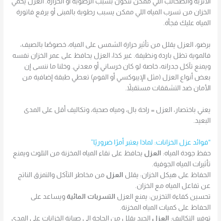
الأتربة والطحالب اللي ممكن تتكون بسبب الرطوبة أو الحرارة. العزل يحمي
الخزان من تسرب المياه اللي ممكن يسبب رطوبة بالمبنى أو يرفع فاتورة
المياه عليك فجأة.
برضو، العزل يقلل من تأثير حرارة الشمس على المياه، خصوصًا بالصيف،
فالموية تظل باردة ونظيفة. غير كذا، العزل يحافظ على عمر الخزان نفسه
ويمنع تآكل جدرانه، خاصة لو كان خرساني أو معدني. وخلنا ما ننسى إن
بعض أنواع العزل (مثل الإيبوكسي أو الفوم) تعطي طبقة إضافية من
الأمان ضد التشققات مستقبلاً.
يعني باختصار، العزل = راحة بال، ومياه صحية، وتكاليف أقل على المدى
البعيد.
“فوائد عزل الخزانات: لماذا يعتبر أمرًا ضروريًا”
حفظ جودة المياه:
العزل
يحافظ على نقاء المياه المخزنة من التلوث ويمنع
تأثيرات المياه الجوفية.
الحفاظ على هيكل الخزان: يقلل
العزل
من مخاطر التآكل والتمزق الناتج
عن تفاعل المياه مع الخزان.
تحسين كفاءة التخزين: يمنع العزل
التسربات المائية
ويساعد على
الحفاظ على كميات المياه المخزنة.
توفير التكاليف:
العزل
الجيد يقلل من الحاجة إلى صيانة الخزانات على المدى