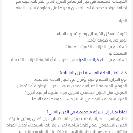
الخرسانة المحسنة هي خيار آخر شائع للعزل المائي للخزانات، حيث تتم
إضافة مواد مخصصة لها لتحسين قدرتها على مقاومة تسرب المياه.
المزايا:
تقوية الهيكل الخرساني ومنع تسرب المياه.
توفر حماية طويلة الأمد.
تُستخدم في الخزانات الكبيرة والعميقة.
الاستخدام:
تستخدم في بناء
خزانات المياه
من الخرسانة أو لتقوية الخزانات القديمة.
كيف تختار المادة المناسبة لعزل الخزانات؟
نوع الخزان: الحجم والنوع يؤثران في اختيار المادة المناسبة.
الموقع: المنطقة الجغرافية ومدى تعرض الخزان للرطوبة أو الأمطار.
الغرض: هل الخزان مخصص لتخزين مياه الشرب أم مياه أخرى؟
الميزانية: تختلف المواد في السعر حسب جودتها وفعاليتها.
لماذا تحتاج إلى شركة متخصصة في العزل المائي؟
تطبيق المواد العازلة يتطلب خبرة ودقة لضمان عزل فعال ومتين. شركة
المنزل السعودي تقدم حلولًا شاملة لعزل الخزانات باستخدام أحدث المواد
والتقنيات، مع ضمانات طويلة الأمد للحفاظ على المياه وحمايتها من