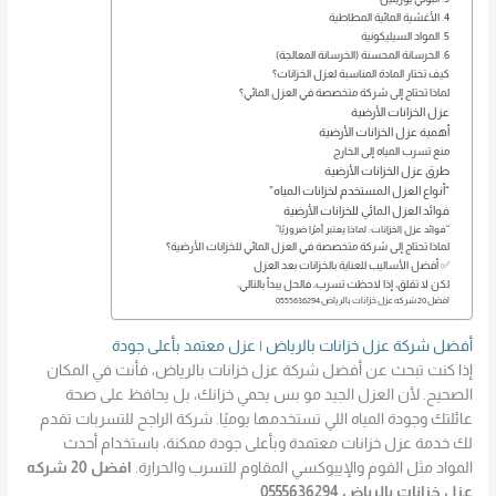
4. الأغشية المائية المطاطية
5. المواد السيليكونية
6. الخرسانة المحسنة (الخرسانة المعالجة)
كيف تختار المادة المناسبة لعزل الخزانات؟
لماذا تحتاج إلى شركة متخصصة في العزل المائي؟
عزل الخزانات الأرضية
أهمية عزل الخزانات الأرضية
منع تسرب المياه إلى الخارج
طرق عزل الخزانات الأرضية
“أنواع العزل المستخدم لخزانات المياه”
فوائد العزل المائي للخزانات الأرضية
“فوائد عزل الخزانات: لماذا يعتبر أمرًا ضروريًا”
لماذا تحتاج إلى شركة متخصصة في العزل المائي للخزانات الأرضية؟
✅ أفضل الأساليب للعناية بالخزانات بعد العزل
لكن لا تقلق، إذا لاحظت تسرب، فالحل يبدأ بالتالي:
افضل 20 شركه عزل خزانات بالرياض 0555636294
أفضل شركة عزل خزانات بالرياض | عزل معتمد بأعلى جودة
إذا كنت تبحث عن أفضل شركة عزل خزانات بالرياض، فأنت في المكان
الصحيح. لأن العزل الجيد مو بس يحمي خزانك، بل يحافظ على صحة
عائلتك وجودة المياه اللي تستخدمها يوميًا. شركة الراجح للتسربات تقدم
لك خدمة عزل خزانات معتمدة وبأعلى جودة ممكنة، باستخدام أحدث
المواد مثل الفوم والإيبوكسي المقاوم للتسرب والحرارة.
افضل 20 شركه
عزل خزانات بالرياض 0555636294