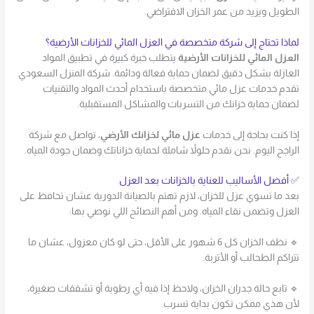
الطويل ويزيد من عمر الخزان الافتراضي.
لماذا تحتاج إلى شركة متخصصة في العزل المائي للخزانات الأرضية؟
العزل المائي للخزانات الأرضية
يتطلب خبرة كبيرة في تطبيق المواد
العازلة بشكل دقيق لضمان حماية فعالة ودائمة. شركة المنزل السعودي
تقدم خدمات عزل مائي متخصصة باستخدام أحدث المواد والتقنيات
لضمان حماية خزانك من التسربات والمشاكل المستقبلية.
إذا كنت بحاجة إلى خدمات
عزل مائي لخزانك الأرضي
، تواصل مع شركة
الراجح اليوم. نحن نقدم حلولاً شاملة لحماية خزاناتك وضمان جودة المياه.
✅ أفضل الأساليب للعناية بالخزانات بعد العزل
بعد ما تسوي عزل للخزان، لازم تهتم بالصيانة الدورية عشان تحافظ على
العزل وتضمن نقاء المياه. ومن أهم النصائح اللي نوصي بها:
🔹 نظف الخزان كل 6 شهور على الأقل، حتى لو كان معزول، عشان ما
تتراكم الطحالب أو الأتربة.
🔹 تابع حالة جدران الخزان، ولاحظ إذا فيه أي رطوبة أو تشققات صغيرة،
لأن هذي ممكن تكون بداية تسرب.