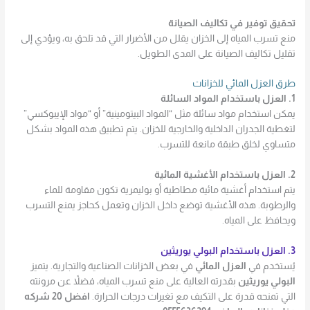
تحقيق توفير في تكاليف الصيانة
منع تسرب المياه إلى الخزان يقلل من الأضرار التي قد تلحق به، ويؤدي إلى
تقليل تكاليف الصيانة على المدى الطويل.
طرق العزل المائي للخزانات
1. العزل باستخدام المواد السائلة
يمكن استخدام مواد سائلة مثل “المواد البيتومينية” أو “مواد الإيبوكسي”
لتغطية الجدران الداخلية والخارجية للخزان. يتم تطبيق هذه المواد بشكل
متساوي لخلق طبقة مانعة للتسرب.
2. العزل باستخدام الأغشية المائية
يتم استخدام أغشية مائية مطاطية أو بوليمرية تكون مقاومة للماء
والرطوبة. هذه الأغشية توضع داخل الخزان وتعمل كحاجز يمنع التسرب
ويحافظ على المياه.
3. العزل باستخدام البولي يوريثين
يُستخدم في
العزل المائي
في بعض الخزانات الصناعية والتجارية. يتميز
البولي يوريثين
بقدرته العالية على منع تسرب المياه، فضلاً عن مرونته
التي تمنحه قدرة على التكيف مع تغيرات درجات الحرارة.
افضل 20 شركه