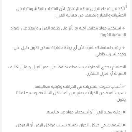
ُُُُ تأكد من غطاء الخزان محكم الإغلاق، لأن الفتحات المكشوفة تدخل
الحشرات والغبار وتضعف من فعالية العزل.
🔹 استخدم مواد تنظيف آمنة ما تأثر على طبقة العزل، وابتعد عن المواد
الحمضية القوية.
🔹 راقب استهلاك المياه، لأن أي زيادة مفاجئة ممكن تكون دليل على
وجود تسرب داخلي.
الاهتمام بهذي الخطوات يساعدك تحافظ على عمر العزل ويقلل تكاليف
الصيانة أو العزل المتكرر.
✅ أسباب حدوث التسربات في الخزانات وكيفية معالجتها
تسرب المياه من الخزانات يعتبر من المشاكل الشائعة، وسببها غالبًا
يكون:
❌ رداءة تنفيذ العزل أو استخدام مواد غير مناسبة.
❌ تشققات في هيكل الخزان نفسه بسبب عوامل الزمن أو التعرض
للشمس.