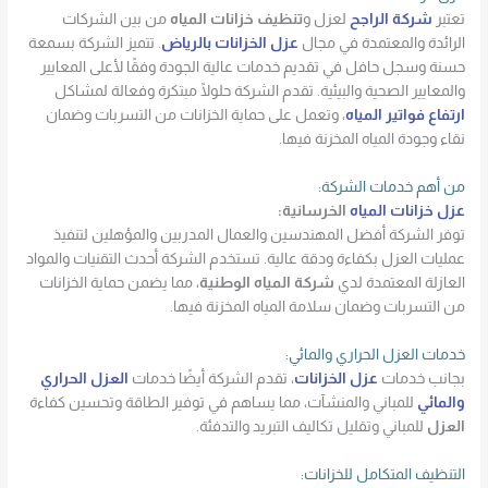
تعتبر
شركة الراجح
لعزل و
تنظيف خزانات المياه
من بين الشركات
الرائدة والمعتمدة في مجال
عزل الخزانات بالرياض
. تتميز الشركة بسمعة
حسنة وسجل حافل في تقديم خدمات عالية الجودة وفقًا لأعلى المعايير
والمعايير الصحية والبيئية. تقدم الشركة حلولًا مبتكرة وفعالة لمشاكل
ارتفاع فواتير المياه
، وتعمل على حماية الخزانات من التسربات وضمان
نقاء وجودة المياه المخزنة فيها.
من أهم خدمات الشركة:
عزل خزانات المياه
الخرسانية:
توفر الشركة أفضل المهندسين والعمال المدربين والمؤهلين لتنفيذ
عمليات العزل بكفاءة ودقة عالية. تستخدم الشركة أحدث التقنيات والمواد
العازلة المعتمدة لدي
شركة المياه الوطنية
، مما يضمن حماية الخزانات
من التسربات وضمان سلامة المياه المخزنة فيها.
خدمات العزل الحراري والمائي:
بجانب خدمات
عزل الخزانات
، تقدم الشركة أيضًا خدمات
العزل الحراري
والمائي
للمباني والمنشآت، مما يساهم في توفير الطاقة وتحسين كفاءة
العزل
للمباني وتقليل تكاليف التبريد والتدفئة.
التنظيف المتكامل للخزانات: