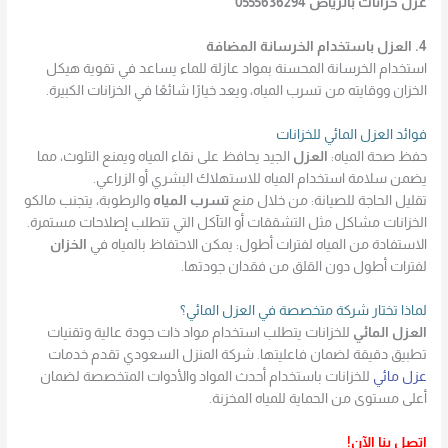
عزل خزانات بالرياض 0555636294
4. العزل باستخدام الخرسانة المضافة
استخدام الخرسانة المحسنة بمواد عازلة للماء يساعد في تقوية هيكل
الخزان ووقايته من تسرب المياه، ويعد خيارًا شائعًا في الخزانات الكبيرة.
فوائد العزل المائي للخزانات
حفظ صحة المياه:
العزل
الجيد يحافظ على نقاء المياه ويمنع التلوث، مما
يضمن سلامة استخدام المياه للاستهلاك البشري أو الزراعي.
تقليل الحاجة للصيانة: من خلال منع
تسرب المياه
والرطوبة، يتجنب مالكو
الخزانات مشاكل مثل التشققات أو التآكل التي تتطلب إصلاحات مستمرة.
الاستفادة من المياه لفترات أطول: يمكن الاحتفاظ بالمياه في
الخزان
لفترات أطول دون القلق من فقدان جودتها.
لماذا تختار شركة متخصصة في العزل المائي؟
العزل المائي
للخزانات يتطلب استخدام مواد ذات جودة عالية وتقنيات
تطبيق دقيقة لضمان فاعليتها. شركة المنزل السعودي تقدم خدمات
عزل مائي
للخزانات باستخدام أحدث المواد والأدوات المتخصصة لضمان
أعلى مستوى من الحماية للمياه المخزنة.
اتصل بنا الآن!