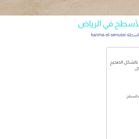
لأسطح في الرياض
واسطة
karima-el-senussi
 بالشكل الصحيح
كل
اء السطح