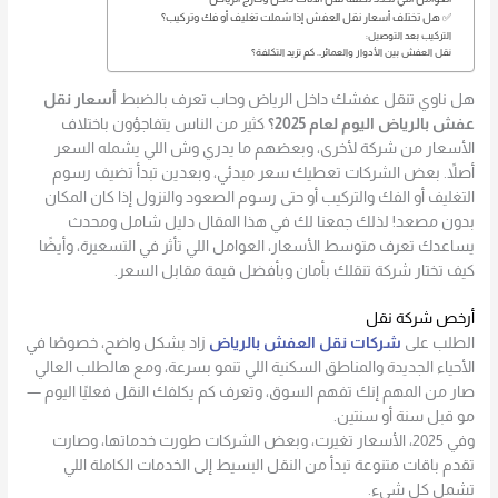
✅ هل تختلف أسعار نقل العفش إذا شملت تغليف أو فك وتركيب؟
التركيب بعد التوصيل:
نقل العفش بين الأدوار والعمائر… كم تزيد التكلفة؟
هل ناوي تنقل عفشك داخل الرياض وحاب تعرف بالضبط
أسعار نقل
عفش بالرياض اليوم لعام 2025؟
كثير من الناس يتفاجؤون باختلاف
الأسعار من شركة لأخرى، وبعضهم ما يدري وش اللي يشمله السعر
أصلاً. بعض الشركات تعطيك سعر مبدئي، وبعدين تبدأ تضيف رسوم
التغليف أو الفك والتركيب أو حتى رسوم الصعود والنزول إذا كان المكان
بدون مصعد! لذلك جمعنا لك في هذا المقال دليل شامل ومحدث
يساعدك تعرف متوسط الأسعار، العوامل اللي تأثر في التسعيرة، وأيضًا
كيف تختار شركة تنقلك بأمان وبأفضل قيمة مقابل السعر.
أرخص شركة نقل
الطلب على
شركات نقل العفش بالرياض
زاد بشكل واضح، خصوصًا في
الأحياء الجديدة والمناطق السكنية اللي تنمو بسرعة، ومع هالطلب العالي
صار من المهم إنك تفهم السوق، وتعرف كم يكلفك النقل فعليًا اليوم —
مو قبل سنة أو سنتين.
وفي 2025، الأسعار تغيرت، وبعض الشركات طورت خدماتها، وصارت
تقدم باقات متنوعة تبدأ من النقل البسيط إلى الخدمات الكاملة اللي
تشمل كل شيء.