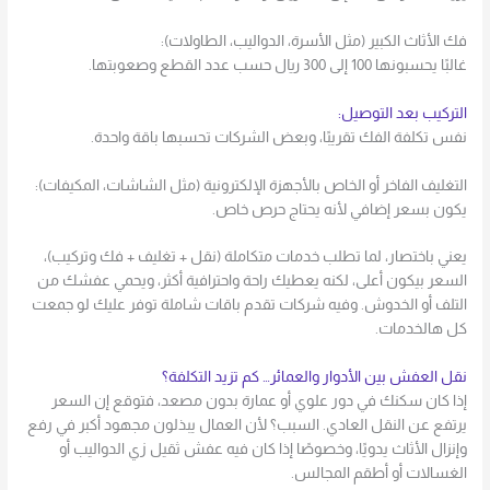
فك الأثاث الكبير (مثل الأسرة، الدواليب، الطاولات):
غالبًا يحسبونها 100 إلى 300 ريال حسب عدد القطع وصعوبتها.
التركيب بعد التوصيل:
نفس تكلفة الفك تقريبًا، وبعض الشركات تحسبها باقة واحدة.
التغليف الفاخر أو الخاص بالأجهزة الإلكترونية (مثل الشاشات، المكيفات):
يكون بسعر إضافي لأنه يحتاج حرص خاص.
يعني باختصار، لما تطلب خدمات متكاملة (نقل + تغليف + فك وتركيب)،
السعر بيكون أعلى، لكنه يعطيك راحة واحترافية أكثر، ويحمي عفشك من
التلف أو الخدوش. وفيه شركات تقدم باقات شاملة توفر عليك لو جمعت
كل هالخدمات.
نقل العفش بين الأدوار والعمائر… كم تزيد التكلفة؟
إذا كان سكنك في دور علوي أو عمارة بدون مصعد، فتوقع إن السعر
يرتفع عن النقل العادي. السبب؟ لأن العمال يبذلون مجهود أكبر في رفع
وإنزال الأثاث يدويًا، وخصوصًا إذا كان فيه عفش ثقيل زي الدواليب أو
الغسالات أو أطقم المجالس.