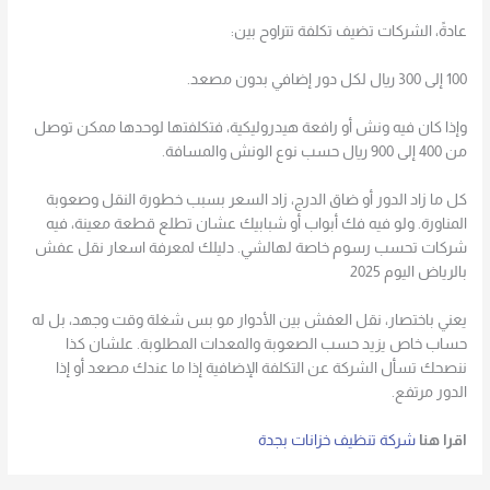
عادةً، الشركات تضيف تكلفة تتراوح بين:
100 إلى 300 ريال لكل دور إضافي بدون مصعد.
وإذا كان فيه ونش أو رافعة هيدروليكية، فتكلفتها لوحدها ممكن توصل
من 400 إلى 900 ريال حسب نوع الونش والمسافة.
كل ما زاد الدور أو ضاق الدرج، زاد السعر بسبب خطورة النقل وصعوبة
المناورة. ولو فيه فك أبواب أو شبابيك عشان تطلع قطعة معينة، فيه
شركات تحسب رسوم خاصة لهالشي. دليلك لمعرفة اسعار نقل عفش
بالرياض اليوم 2025
يعني باختصار، نقل العفش بين الأدوار مو بس شغلة وقت وجهد، بل له
حساب خاص يزيد حسب الصعوبة والمعدات المطلوبة. علشان كذا
ننصحك تسأل الشركة عن التكلفة الإضافية إذا ما عندك مصعد أو إذا
الدور مرتفع.
اقرا هنا
شركة تنظيف خزانات بجدة