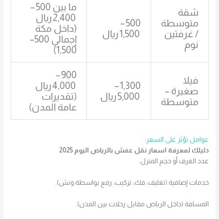
ما بين 500 –
شقة
2,400 ريال
متوسطة
500 –
(داخل مكة
/ غرفتين
1,500 ريال
إجمالي 500–
نوم
1,500)
900 –
فيلا
1,300 –
4,000 ريال
صغيرة –
5,000 ريال
(تقديرات
متوسطة
عامة المدن)
عوامل تؤثر على السعر:
دليلك لمعرفة اسعار نقل عفش بالرياض اليوم 2025
عدد الغرف أو حجم المنزل.
خدمات إضافية (تغليف، فك، تركيب، رفع بواسطة ونش).
المسافة (داخل الرياض مقابل رحلات بين المدن).