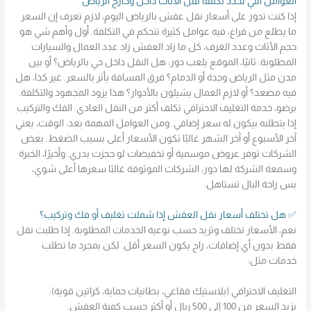
العوامل اللي تحدد تكلفة نقل الأثاث داخل وخارج الرياض
إذا كنت تدور على أسعار نقل عفش بالرياض اليوم، لازم تعرف إن السعر
ما يطلع من فراغ، فيه عوامل كثيرة تتحكم في التكلفة. أول وأهم شي هو
حجم الأثاث وعدد الغرف، كل ما زاد العفش زاد عدد العمال والسيارات
المطلوبة. ثانيًا، الموقع يلعب دور: هل النقل داخل حي بالرياض؟ أو بين
مدن مثل الرياض وجدة أو الدمام؟ فرق المسافة يأثر بالسعر. غير كذا، هل
فيه مصعد؟ أو لازم العمال يشيلون بالأدوار؟ هذا يزود المجهود والتكلفة.
برضو، خدمة التغليف الاحترافي تكلف أكثر من النقل العادي. الفك والتركيب
إذا بتطلبه بيكون له سعر إضافي. ومن العوامل المهمة بعد: الوقت، يعني
آخر الأسبوع أو آخر الشهر غالبًا تكون الأسعار أعلى بسبب الضغط. بعض
الشركات توفر عروض موسمية أو تخفيضات لو حجزت بدري. وأخيرًا، الخبرة
وسمعة الشركة لها دور، الشركات الموثوقة غالبًا سعرها أعلى شوي،
بس راحة البال تستاهل.
✅ هل تختلف أسعار نقل العفش إذا شملت تغليف أو فك وتركيب؟
نعم، الأسعار تختلف وتزيد حسب نوعية الخدمات المطلوبة. إذا طلبت نقل
فقط بدون أي إضافات، راح يكون السعر أقل. لكن بمجرد ما تطلب
خدمات مثل:
التغليف الاحترافي (بلاستيك فقاعي، بطانيات حماية، كراتين قوية):
يزيد السعر من 100 إلى 500 ريال أو أكثر حسب كمية العفش.