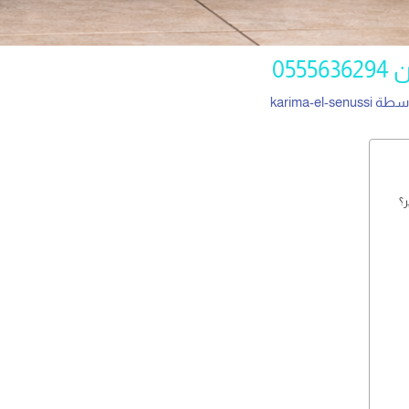
05
اسطة
karima-el-senussi
ر؟