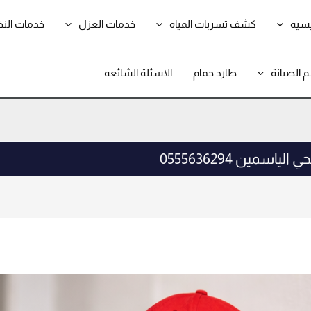
يسيه
كشف تسربات المياه
خدمات العزل
خدمات الن
 الصيانة
طارد حمام
الاسئلة الشائعه
اسمين 0555636294