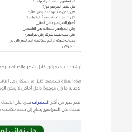
كم تستغرق عملية رش الصراصير؟
هل تختفي الصراصير فورًا؟
هل يمكن منع عودة الصراصير نهائيًا؟
هل تشمل الخدمة جميع أحياء الرياض؟
أضرار الصراصير داخل المنزل
رش الصراصير للمطابخ بحي الياسمين
متى يجب طلب شركة رش صراصير؟
خدمات شركة الراجح لمكافحة الصراصير بالرياض
اتصل الآن
“رشيت البيت مرتين خلال شهر والصراصير رجعت أكثر
هذه العبارة نسمعها كثيرًا من سكان
حي الياس
الإصابة ما زال موجودًا داخل أماكن لا يمكن الو
الصراصير من أكثر
الحشرات
قدرة على الاختباء
القضاء على
الصراصير
يحتاج إلى خطة مكافحة 