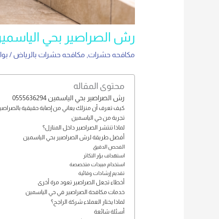
رش الصراصير بحي الياسمين 55636294
مكافحه حشرات
,
مكافحه حشرات بالرياض
/ بو
محتوى المقاله
رش الصراصير بحي الياسمين 0555636294
كيف تعرف أن منزلك يعاني من إصابة حقيقية بالصراصي
تجربة من حي الياسمين
لماذا تنتشر الصراصير داخل المنازل؟
أفضل طريقة لرش الصراصير بحي الياسمين
الفحص الدقيق
استهداف بؤر التكاثر
استخدام مبيدات متخصصة
تقديم إرشادات وقائية
أخطاء تجعل الصراصير تعود مرة أخرى
خدمات مكافحة الصراصير في حي الياسمين
لماذا يختار العملاء شركة الراجح؟
أسئلة شائعة