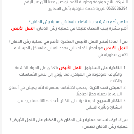
الشركة نتائج موثوقة وطويلة الأمد. تواصل معنا الآن عبر الرقم
0555636294
لتجربة خدمة احترافية بأعلى المعايير.
ما هي أهم حشرة يجب القضاء عليها في عملية رش الدفان؟
أهم حشرة يجب القضاء عليها في عملية رش الدفان:
النمل الأبيض
س1: لماذا يُعتبر النمل الأبيض الحشرة الأهم في عملية رش الدفان؟
النمل الأبيض
هو أخطر الآفات التي تهدد المباني والهياكل الخرسانية.
تكمن خطورته في:
التغذية على السليلوز
:
النمل الأبيض
يتغذى على المواد الخشبية
والألياف الموجودة في الهياكل، مما يؤدي إلى تدمير الأساسات
والأثاث.
العيش تحت التربة
: يصعب اكتشافه بسهولة لأنه يعيش في أعماق
التربة، ما يجعله خطرًا صامتًا.
التكاثر السريع
: لديه قدرة على التكاثر بأعداد هائلة، مما يزيد من
انتشاره وتأثيره السلبي.
س2: كيف تساعد عملية رش الدفان في القضاء على النمل الأبيض؟
عملية رش الدفان تضمن: