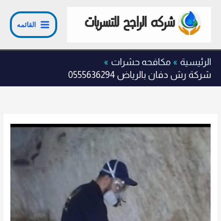
خطي
لى
القائمه
لمحتوى
الرئيسية
مكافحه حشرات
شركة رش دفان بالرياض 0555636294