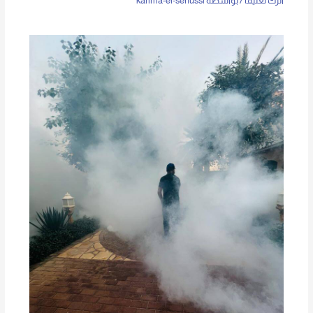
اترك تعليقاً
/ بواسطة
karima-el-senussi