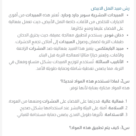
رش مبيد النمل الابيض
المبيدات الحشرية سوبر جارد وجارد
: تُعتبر هذه
المبيدات
من أقوى
الخيارات للتخلص من الآفات، خاصة النمل الأبيض، حيث تعمل بفعالية
على القضاء عليها ومنع تكاثرها.
دخان فوجر
: يستخدم لتطبيق معالجة عميقة، حيث يخترق الدخان
طبقات التربة لضمان وصول
المبيدات
إلى أماكن تجمع الحشرات.
مبيد البايفلكس
: يتميز هذا المبيد بفعاليته ضد
الحشرات
الزاحفة
والآفات، ويُعتبر خيارًا مثاليًا لمعالجة التربة قبل البناء.
الأنابيب السائلة
: تُستخدم لتوزيع المبيدات بشكل متساوٍ وفعال في
التربة، مما يضمن تغطية شاملة وحماية طويلة الأمد.
س2: لماذا تستخدم هذه المواد تحديدًا؟
هذه المواد مختارة بعناية لأنها توفر:
فعالية عالية
: قدرتها على القضاء على
الحشرات
ومنعها من العودة.
السلامة
: آمنة على البيئة والبشر عند استخدامها بشكل صحيح.
الاستدامة
: تأثيرها طويل المدى يضمن حماية مستدامة للمباني.
س3: كيف يتم تطبيق هذه المواد؟