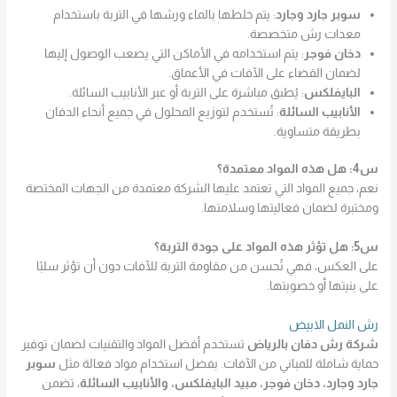
سوبر جارد وجارد
: يتم خلطها بالماء ورشها في التربة باستخدام
معدات رش متخصصة.
دخان فوجر
: يتم استخدامه في الأماكن التي يصعب الوصول إليها
لضمان القضاء على الآفات في الأعماق.
البايفلكس
: يُطبق مباشرة على التربة أو عبر الأنابيب السائلة.
الأنابيب السائلة
: تُستخدم لتوزيع المحلول في جميع أنحاء الدفان
بطريقة متساوية.
س4: هل هذه المواد معتمدة؟
نعم، جميع المواد التي تعتمد عليها الشركة معتمدة من الجهات المختصة
ومختبرة لضمان فعاليتها وسلامتها.
س5: هل تؤثر هذه المواد على جودة التربة؟
على العكس، فهي تُحسن من مقاومة التربة للآفات دون أن تؤثر سلبًا
على بنيتها أو خصوبتها.
رش النمل الابيض
شركة رش دفان بالرياض
تستخدم أفضل المواد والتقنيات لضمان توفير
حماية شاملة للمباني من الآفات. بفضل استخدام مواد فعالة مثل
سوبر
جارد وجارد، دخان فوجر، مبيد البايفلكس، والأنابيب السائلة
، تضمن