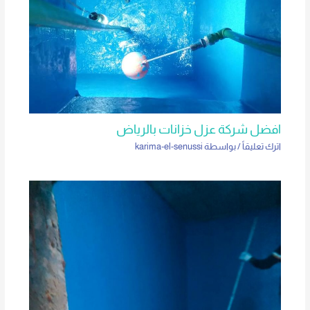
افضل شركة عزل خزانات بالرياض
اترك تعليقاً
/ بواسطة
karima-el-senussi