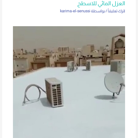
العزل المائي للاسطح
اترك تعليقاً
/ بواسطة
karima-el-senussi