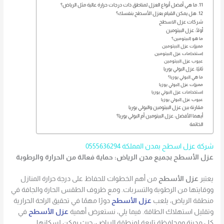
11. ما هي أفضل أنواع العزل لمناطق ذات درجات حرارة عالية مثل الرياض؟
12. هل يمكن القيام بعزل الأسطح بنفسك؟
شركات عزل الاسطح
أولًا: عزل البيتومين
ما هو البيتومين؟
مميزات عزل البيتومين
استخدامات عزل البيتومين
عيوب عزل البيتومين
ثانيًا: عزل البولي يوريا
ما هي البولي يوريا؟
مميزات عزل البولي يوريا
استخدامات عزل البولي يوريا
عيوب عزل البولي يوريا
مقارنة بين عزل البيتومين والبولي يوريا
أيهما الأفضل: عزل البيتومين أم البولي يوريا؟
الخاتمة
شركة عزل اسطح بمدن المملكة 0555636294
عزل الأسطح بجميع مدن الرياض: حماية فعالة من الحرارة والرطوبة
يعتبر
عزل الأسطح
من أهم الخطوات للحفاظ على درجة حرارة المنازل
ووقايتها من الرطوبة والتسربات. ومع ظروف الطقس الحارة والجافة في
منطقة الرياض، يلعب
عزل الأسطح
دورًا مهمًا في تحقيق الراحة الحرارية
وتقليل استهلاك الطاقة. فيما يلي، نستعرض أهمية
عزل الأسطح
في
كل مدينة ومحافظة تابعة لمنطقة الرياض، حيث يمكن لسكانها