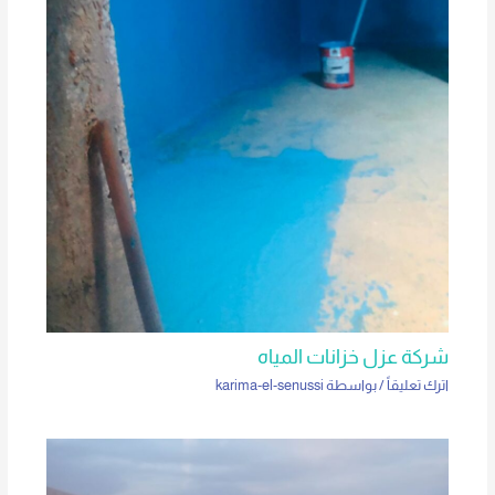
شركة عزل خزانات المياه
اترك تعليقاً
/ بواسطة
karima-el-senussi