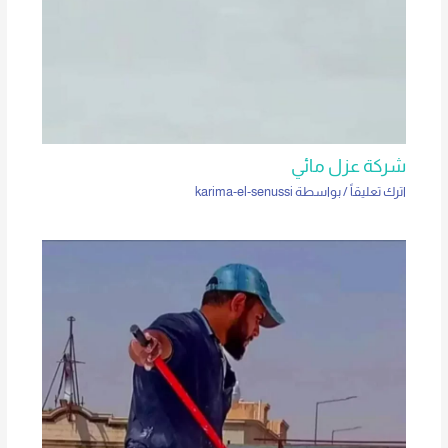
شركة عزل مائي
اترك تعليقاً
/ بواسطة
karima-el-senussi