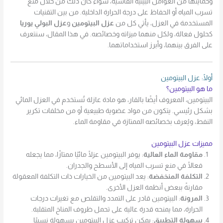
وحمايتها من العوامل البيئية القاسية، سواء كان ذلك من خلال منع
تسرب المياه أو الحفاظ على درجة الحرارة الداخلية. من بين التقنيات
المستخدمة في العزل، يأتي كل من
عزل البيتومين
و
عزل البولي يوريا
كحلول فعالة، ولكل منهما ميزاته وخصائصه. في هذا المقال، سنتعرف
على الفرق بينهما، وأبرز استخداماتهما.
أولًا: عزل البيتومين
ما هو البيتومين؟
البيتومين، المعروف أيضًا بالقار، هو مادة عازلة تُستخدم في العزل المائي
بشكل رئيسي. يتكون من مواد عضوية طبيعية أو من مخلفات تكرير
النفط، ويُعرف بخصائصه الممتازة في مقاومة الماء.
مميزات عزل البيتومين
مقاومة الماء العالية
: يوفر البيتومين عزلًا مائيًا ممتازًا، مما يجعله
فعالًا في منع تسرب المياه إلى الأسطح والجدران.
التكلفة المنخفضة
: يعد البيتومين من الخيارات ذات التكلفة المعقولة
مقارنةً ببعض أنظمة العزل الأخرى.
المرونة
: البيتومين قادر على التمدد والتقلص مع تغيرات درجات
الحرارة، مما يمنحه قدرة عالية على تحمل ظروف المناخ المتقلبة.
سهولة التطبيق
: يمكن تركيب عزل البيتومين بسهولة نسبيًا