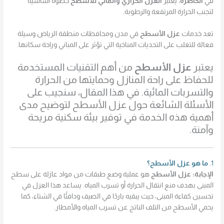
في
الخاصرة
، يعتبر
العزل الحراري والمائي للأسطح
خطوة أساسية
لتجنب الحرارة المرتفعة والرطوبة.
تعد خدمات
عزل الأسطح
في مدن ومحافظات منطقة الرياض وسيلة
فعالة للتغلب على التحديات المناخية التي تؤثر على المباني وراحة سكانها.
يعتبر
عزل الأسطح
من أهم التقنيات المستخدمة
للحفاظ على راحة المنازل وحمايتها من الحرارة
والتسربات المائية. في هذا المقال، سنجيب على
الأسئلة الشائعة حول عزل الأسطح لتوضيح مدى
أهمية هذه الخدمة في توفير بيئة سكنية مريحة
وآمنة.
1.
ما هو عزل الأسطح؟
الإجابة:
عزل الأسطح
هو عملية وضع طبقات من مواد عازلة على سطح
المبنى بهدف منع انتقال الحرارة أو تسرب المياه. يساعد هذا العزل في
تحسين كفاءة المبنى، حيث يبقيه باردًا في الصيف ودافئًا في الشتاء، كما
يحمي الأسطح من التلف الناتج عن تسرب المياه والأمطار.