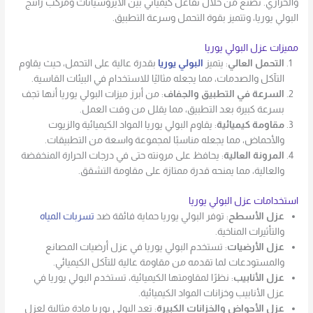
والحراري. تُصنع من خلال تفاعل كيميائي بين الأيزوسيانات ومركب راتنج
البولي يوريا، وتتميز بقوة التحمل وسرعة التطبيق.
مميزات عزل البولي يوريا
التحمل العالي
: يتميز
البولي يوريا
بقدرة عالية على التحمل، حيث يقاوم
التآكل والصدمات، مما يجعله مثاليًا للاستخدام في البيئات القاسية.
السرعة في التطبيق والجفاف
: من أبرز ميزات البولي يوريا أنها تجف
بسرعة كبيرة بعد التطبيق، مما يقلل من وقت العمل.
مقاومة كيميائية
: يقاوم البولي يوريا المواد الكيميائية والزيوت
والأحماض، مما يجعله مناسبًا لمجموعة واسعة من التطبيقات.
المرونة العالية
: يحافظ على مرونته حتى في درجات الحرارة المنخفضة
والعالية، مما يمنحه قدرة ممتازة على مقاومة التشقق.
استخدامات عزل البولي يوريا
عزل الأسطح
: توفر البولي يوريا حماية فائقة ضد
تسربات المياه
والتأثيرات المناخية.
عزل الأرضيات
: تستخدم البولي يوريا في عزل أرضيات المصانع
والمستودعات لما تقدمه من مقاومة عالية للتآكل الكيميائي.
عزل الأنابيب
: نظرًا لمقاومتها الكيميائية، تستخدم البولي يوريا في
عزل الأنابيب وخزانات المواد الكيميائية.
عزل الأحواض والخزانات الكبيرة
: تعد البولي يوريا مادة مثالية لعزل