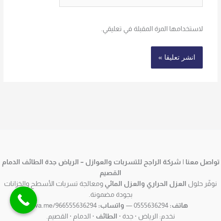
لاستخدامها المرة المقبلة في تعليقي.
تواصل معنا | شركة الراجح للتسربات والعوازل – الرياض جدة الطائف الدمام
القصيم
نوفّر حلول
العزل الحراري والعزل المائي
ومعالجة تسربات الأسطح والخزانات
بجودة مضمونة.
هاتف:
0555636294 —
واتساب:
wa.me/966555636294
نخدم: الرياض · جدة ·
الطائف
· الدمام · القصيم.