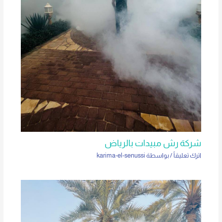
شركة رش مبيدات بالرياض
اترك تعليقاً
/ بواسطة
karima-el-senussi