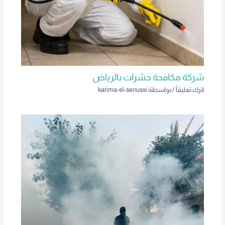
شركة مكافحة حشرات بالرياض
اترك تعليقاً
/ بواسطة
karima-el-senussi