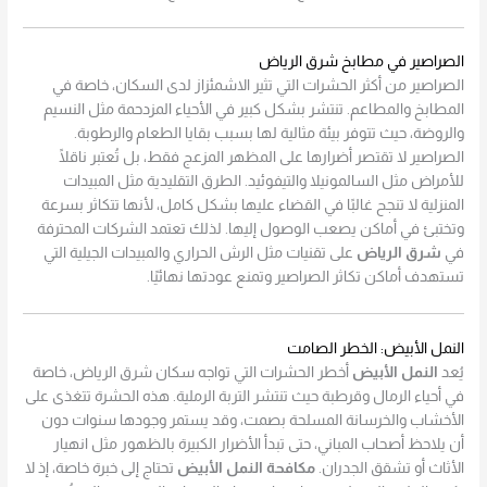
الصراصير في مطابخ شرق الرياض
الصراصير من أكثر الحشرات التي تثير الاشمئزاز لدى السكان، خاصة في
المطابخ والمطاعم. تنتشر بشكل كبير في الأحياء المزدحمة مثل النسيم
والروضة، حيث تتوفر بيئة مثالية لها بسبب بقايا الطعام والرطوبة.
الصراصير لا تقتصر أضرارها على المظهر المزعج فقط، بل تُعتبر ناقلًا
للأمراض مثل السالمونيلا والتيفوئيد. الطرق التقليدية مثل المبيدات
المنزلية لا تنجح غالبًا في القضاء عليها بشكل كامل، لأنها تتكاثر بسرعة
وتختبئ في أماكن يصعب الوصول إليها. لذلك تعتمد الشركات المحترفة
في
شرق الرياض
على تقنيات مثل الرش الحراري والمبيدات الجيلية التي
تستهدف أماكن تكاثر الصراصير وتمنع عودتها نهائيًا.
النمل الأبيض: الخطر الصامت
يُعد
النمل الأبيض
أخطر الحشرات التي تواجه سكان شرق الرياض، خاصة
في أحياء الرمال وقرطبة حيث تنتشر التربة الرملية. هذه الحشرة تتغذى على
الأخشاب والخرسانة المسلحة بصمت، وقد يستمر وجودها سنوات دون
أن يلاحظ أصحاب المباني، حتى تبدأ الأضرار الكبيرة بالظهور مثل انهيار
الأثاث أو تشقق الجدران.
مكافحة النمل الأبيض
تحتاج إلى خبرة خاصة، إذ لا