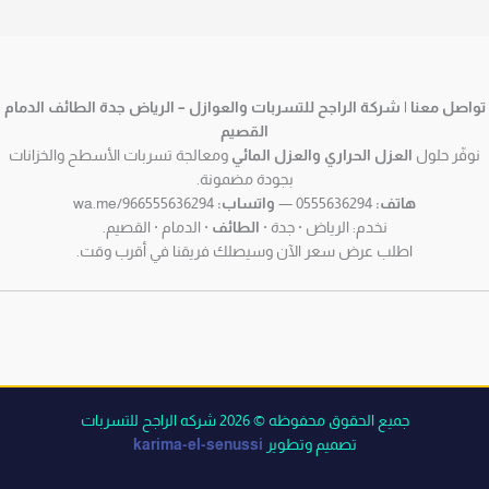
تواصل معنا | شركة الراجح للتسربات والعوازل – الرياض جدة الطائف الدمام
القصيم
نوفّر حلول
العزل الحراري والعزل المائي
ومعالجة تسربات الأسطح والخزانات
بجودة مضمونة.
هاتف:
0555636294 —
واتساب:
wa.me/966555636294
نخدم: الرياض · جدة ·
الطائف
· الدمام · القصيم.
اطلب عرض سعر الآن وسيصلك فريقنا في أقرب وقت.
جميع الحقوق محفوظه © 2026 شركه الراجح للتسربات
تصميم وتطوير
karima-el-senussi