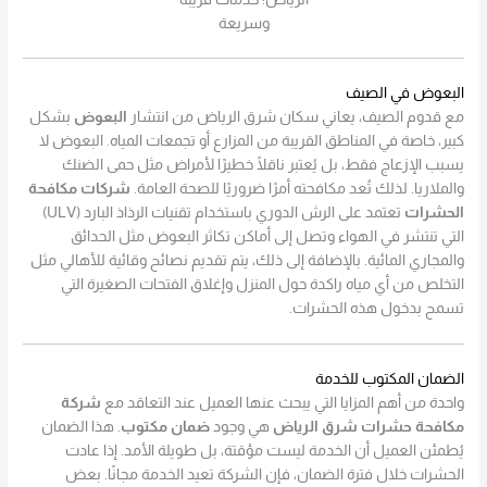
وسريعة
البعوض في الصيف
مع قدوم الصيف، يعاني سكان شرق الرياض من انتشار
البعوض
بشكل
كبير، خاصة في المناطق القريبة من المزارع أو تجمعات المياه. البعوض لا
يسبب الإزعاج فقط، بل يُعتبر ناقلًا خطيرًا لأمراض مثل حمى الضنك
والملاريا. لذلك تُعد مكافحته أمرًا ضروريًا للصحة العامة.
شركات مكافحة
الحشرات
تعتمد على الرش الدوري باستخدام تقنيات الرذاذ البارد (ULV)
التي تنتشر في الهواء وتصل إلى أماكن تكاثر البعوض مثل الحدائق
والمجاري المائية. بالإضافة إلى ذلك، يتم تقديم نصائح وقائية للأهالي مثل
التخلص من أي مياه راكدة حول المنزل وإغلاق الفتحات الصغيرة التي
تسمح بدخول هذه الحشرات.
الضمان المكتوب للخدمة
واحدة من أهم المزايا التي يبحث عنها العميل عند التعاقد مع
شركة
مكافحة حشرات شرق الرياض
هي وجود
ضمان مكتوب
. هذا الضمان
يُطمئن العميل أن الخدمة ليست مؤقتة، بل طويلة الأمد. إذا عادت
الحشرات خلال فترة الضمان، فإن الشركة تعيد الخدمة مجانًا. بعض