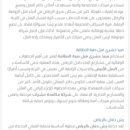
تستخدم مبيدات متخصصة وآمنة تستهدف أماكن تكاثر النمل وتمنع
عودته لفترات طويلة. كثير من سكان شرق الرياض في أحياء مثل الروضة
والرمال يعتمدون على هذه الخدمات بسبب كثرة انتشار النمل في التربة
الرملية. ميزة الشركات المحترفة أنها لا تقدم رشًا عشوائيًا فقط، بل تضع
خطة علاجية ووقائية تضمن نتائج مضمونة. لذلك فإن اختيار شركة
موثوقة لرش النمل يحمي منزلك من الأضرار ويمنحك راحة البال.
مبيد حشري قبل صبة النظافة
استخدام
مبيد حشري قبل صبة النظافة
يُعتبر من أهم الخطوات
الوقائية في مشاريع البناء داخل الرياض. هذه العملية تحمي الأساسات
من
النمل الأبيض
والحشرات الزاحفة التي تعيش في التربة وتسبب أضرارًا
مستقبلية صعبة الإصلاح. يتم رش المبيد المتخصص على كامل أرضية
المبنى قبل عملية الصب لتكوين حاجز كيميائي طويل الأمد. كثير من
شركات البناء المعتمدة توصي بهذه الخطوة كإجراء إلزامي في الفلل
والمشاريع التجارية. الاعتماد على
شركة مكافحة حشرات
مرخصة يضمن
استخدام مبيدات آمنة وفعّالة تدوم لسنوات وتوفر حماية شاملة
للأساسات.
رش دفان بالرياض
تُعد خدمة
رش دفان بالرياض
خطوة أساسية لحماية المباني الجديدة من