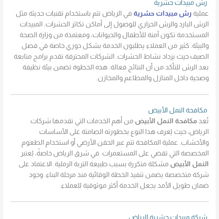
رش مبيدات حشرية
عملية
رش مبيدات حشرية
في الرياض تتم باستخدام تقنيات حديثة مثل
الرش البارد والرش الحراري للوصول إلى أماكن تكاثر الحشرات. المبيدات
المستخدمة تكون آمنة للأطفال والحيوانات، ومعتمدة من وزارة الصحة
والبيئة. كثير من العملاء يطلبون الخدمة بشكل دوري خاصة في فصل
الصيف حيث يزداد نشاط الحشرات. الشركات المحترفة تقدم برامج متابعة
بعد الرش للتأكد من أن النتائج فعالة. هذه الخطوة تضمن بيئة نظيفة
وصحية داخل المنازل والمطاعم والمخازن.
مكافحة النمل الأبيض
تُعد
مكافحة النمل الأبيض
من أهم الخدمات التي تقدمها شركات
الرياض، حيث يُعرف هذا النوع بخطورته الصامتة على الأساسات
والأخشاب. عملية المكافحة تتم عبر الحقن الأرضي أو استخدام الطعوم
المخصصة التي تقضي على المستعمرات. في شرق الرياض خاصةً، يُعتبر
النمل الأبيض
مشكلة متكررة بسبب طبيعة التربة الرملية. الاعتماد على
شركة متخصصة يضمن تنفيذ الخطة الوقائية منذ مرحلة البناء. وجود
ضمان طويل الأمد يجعل الخدمة أكثر موثوقية للعملاء.
شركة مبيدات حشرية الرياض