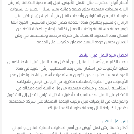
أخطر أنواع الحشرات مثل
النمل الأبيض
. قبل إتمام صبة النظافة يتم رش
التربة بمبيدات معتمدة تخلق طبقة وقائية تمنع تسلل الحشرات لسنوات
طويلة. كثير من المقاولين وأصحاب الفلل في أحياء شرق الرياض مثل
الرمال والنسيم يطلبون هذه الخدمة ضمن مراحل التأسيس. الميزة أنها
توفر حماية مستقبلية وتجنب العميل تكاليف إصلاح باهظة ناتجة عن
إهمال هذه الخطوة. الاعتماد على شركة مرخصة ومتخصصة في
رش
الدفان
يضمن جودة التنفيذ وضمان مكتوب على الخدمة.
افضل مبيد للنمل قبل البلاط
يبحث الكثير من أصحاب المنازل عن أفضل مبيد للنمل قبل البلاط لضمان
حماية الأرضيات من انتشار النمل بعد التشطيب. رش المبيد في هذه
المرحلة يمنع الحشرات من تكوين مستعمرات أسفل البلاط ويُطيل عمر
الأرضيات دون الحاجة لإصلاحات متكررة. في الرياض، توصي
شركات
المكافحة
باستخدام مبيدات معتمدة من وزارة البيئة آمنة وفعّالة في
القضاء على النمل. هذه المبيدات تُطبق بشكل احترافي لتصل إلى الشقوق
والفراغات في الأرضيات قبل تركيب البلاط. الاعتماد على شركة متخصصة
يضمن لك راحة البال وحماية طويلة الأمد لمنزلك.
رش نمل ابيض
تُعتبر خدمة
رش نمل أبيض
من أهم الخطوات لحماية المنازل والمباني