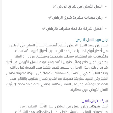
النمل الأبيض في شرق الرياض ✅
رش مبيدات حشرية شرق الرياض ✅
أفضل شركة مكافحة حشرات بالرياض ✅
رش مبيد النمل الأبيض
يُعد
رش مبيد النمل الأبيض
خطوة أساسية لحماية المباني في الرياض
من أخطر أنواع الحشرات الزاحفة التي تسبب أضرارًا كبيرة للأساسات
والأخشاب. يتم استخدام مبيدات متخصصة ومعتمدة من وزارة البيئة
تضمن تكوين حاجز وقائي طويل الأمد يمنع عودة
النمل الأبيض
. في أحياء
شرق الرياض مثل الرمال والنسيم، يُنصح بتنفيذ هذه الخدمة قبل وأثناء
وبعد البناء لتفادي أي خسائر مستقبلية. الاعتماد على شركة محترفة يضمن
تنفيذ رش المبيد بطريقة صحيحة مع تقديم ضمان مكتوب بالنتائج. هذه
الخطوة الوقائية توفر على العميل تكاليف إصلاح باهظة قد تحدث إذا تُرك
النمل الأبيض دون معالجة.
شركات رش النمل
تُعتبر
شركات رش النمل في الرياض
الحل الأمثل للتخلص من
مستعمرات النمل التي تنتشر داخل المنازل والحدائق. هذه الشركات