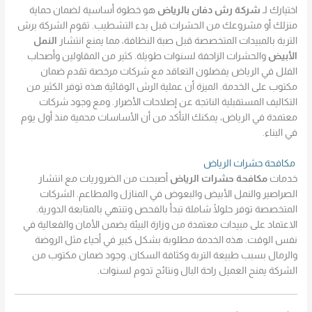
اختيارك لـ
شركة رش دفان بالرياض
هو خطوة أساسية لضمان حماية
منزلك أو مشروعك من الحشرات قبل بدء التشطيب. تقوم الشركة برش
التربة بالمبيدات المتخصصة قبل صبة النظافة، مما يمنع انتشار
النمل
الأبيض
والحشرات الزاحفة لسنوات طويلة. كثير من المقاولين وأصحاب
الفلل في الرياض يفضلون التعاقد مع شركات مرخصة تقدم ضمان
مكتوب على الخدمة. الميزة أن عملية الرش الوقائية هذه توفر الكثير من
التكاليف المستقبلية الناتجة عن إصلاحات الأضرار. ومع وجود شركات
معتمدة في الرياض، يمكنك التأكد من أن الأساسات محمية منذ أول يوم
في البناء.
مكافحة حشرات الرياض
خدمات
مكافحة حشرات الرياض
أصبحت من الضروريات مع انتشار
الصراصير والنمل الأبيض والبعوض في المنازل والمطاعم. الشركات
المتخصصة توفر حلولًا شاملة تبدأ بالفحص وتنتهي بالمتابعة الدورية.
الاعتماد على مبيدات معتمدة من وزارة البيئة يضمن الأمان والفعالية في
نفس الوقت. هذه الخدمة مطلوبة بشكل كبير في أحياء مثل الروضة
والرمال بسبب طبيعة التربة وكثافة السكان. وجود ضمان مكتوب من
الشركة يمنح العميل راحة البال ونتائج تدوم لسنوات.