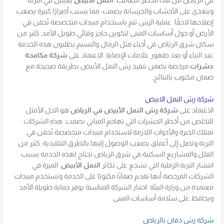
في الرياض من هذا الخطر الصامت.
النمل الأبيض
يعيش في التربة
ويتغذى على الأخشاب والخرسانة بصمت، مما يسبب أضرارًا كبيرة يصعب
إصلاحها لاحقًا. عملية الرش تتم باستخدام مبيدات متخصصة تُحقن في
الأرض أو حول أساسات المبنى لتكوين حاجز وقائي طويل الأمد. كثير من
سكان شرق الرياض في أحياء مثل الرمال والنسيم يطلبون هذه الخدمة
عند البناء أو بعد ظهور علامات الإصابة. الاعتماد على
شركة مكافحة
حشرات
مرخصة يضمن تنفيذ رش النمل الأبيض بطريقة صحيحة مع
ضمان مكتوب بالنتائج.
شركة رش النمل الابيض
الاعتماد على
شركة رش النمل الأبيض في الرياض
هو الحل الأمثل
للتخلص من أخطر الحشرات التي تهاجم المباني بصمت. هذه الشركات
تمتلك الخبرة والأدوات اللازمة لاستخدام مبيدات متخصصة تُحقن في
التربة وتصل إلى أعماق يصعب الوصول إليها بالطرق التقليدية. كثير من
الفلل والمشاريع السكنية في شرق الرياض تحتاج لهذه الخدمة بسبب
انتشار التربة الرملية التي تشجع على تكاثر
النمل الأبيض
. الميزة في
الشركات المرخصة أنها تقدم ضمانًا مكتوبًا على الخدمة وتستخدم مبيدات
معتمدة من وزارة البيئة. اختيار الشركة المناسبة يوفر حماية طويلة الأمد
ويحافظ على سلامة أساسات المبنى.
شركة رش دفان بالرياض