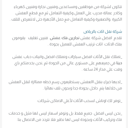
تتكون لشركة من موظفين ومساعدين وفنيين نجارة وفنيين كهرباء
وكادر عمالة مدرب علي العمل وكيفية التعامل ثم مع قطع العفش
الكبيرة .والصغيرة وكيفية التعامل مع حمل الأجهزة حتى لاتتعرض للتلف .
شركة نقل اثاث بالرياض
تقدم افضل شركة عفش
نجارين فك عفش
فنيين تغليف يقومون
بفك الاثاث اثاث ترتيب العفش للعميل بجودة .
_تمتلك نقل الأثاث افضل سياراات ونمتلك افضل وانيتات دباب عفش
دينا
في جميعهم على مستوى عالي من الجودة ثم ,نحن بخدمتكم باي
وقت علي مدار 24 ساعه .
_لديها خبراء بنقل االعفش يستطيعون رسم خطه ممتاازة لنقل العفش
من خلالها يتم داخل بجودة جدا وبدون تلف نهائيا .
_توفر لك اوناش لسحب الأثاث لأعلي الاماكن شركات
_نحن ليس افضل جميع فقط بل وتوفر اسعار ليس لها مثيل و خدمات
فك وتركيب الأثاث وبجودة ليس لها نظير فلا تتردد من الاتصال بنا.