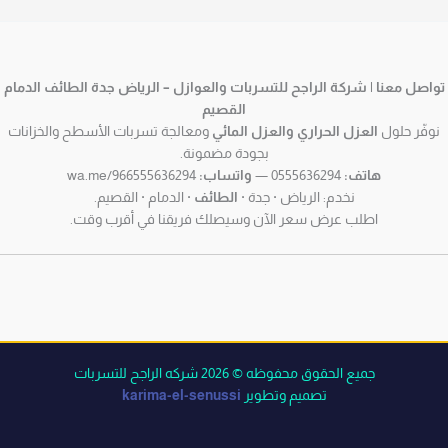
تواصل معنا | شركة الراجح للتسربات والعوازل – الرياض جدة الطائف الدمام
القصيم
نوفّر حلول
العزل الحراري والعزل المائي
ومعالجة تسربات الأسطح والخزانات
بجودة مضمونة.
هاتف:
0555636294 —
واتساب:
wa.me/966555636294
نخدم: الرياض · جدة ·
الطائف
· الدمام · القصيم.
اطلب عرض سعر الآن وسيصلك فريقنا في أقرب وقت.
جميع الحقوق محفوظه © 2026 شركه الراجح للتسربات
تصميم وتطوير
karima-el-senussi