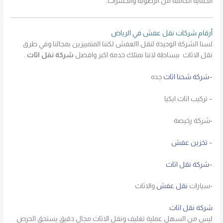
الحماية الكاملة من الرطوبة والحشرات.
أرقام شركات نقل عفش في الرياض
لسنا الشركة الوحيدة لنقل االعفش لكننا المتمييزين بمجالنا وفي طرق
نقل الاثاث ببساطة لاننا نمتلك خدمة اكبر وافضل
شركة نقل اثاث
.
–
شركة شحنا اثاث
جده
– تركيب اثاث ايكيا
-شركة رخيصة
–
تخزين عفش
–
شركة نقل اثاث
-سيارات
نقل عفش
والاثاث
شركة نقل اثاث
ليس من السهل عملية تغليف ونقل الاثاث مجال دقيق يستحق الحرص