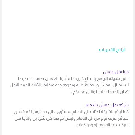
الراجح للتسربات
دينا نقل عفش
تتميز
شركة الراجح
باتساع كبير جدا فا دينا العفش صممت خصيصا
لاستقبال لعفش والحفاظ علية وبجودة جدة وتغليف الأثاث المعد للنقل
ثم ان الخدمات لدينا وتنال عجابكم .
شركه نقل عفش بالدمام
كما توفر الشركة الاثاث الي الدمام بمستوى عالي جدا نوفر لكم شاحن
بضائع ,غرف نوم من الى الدمام وليس ثم هذا كل شئ بل ولدينا فنى
للتركيب عمالة ممتازة وذو كفائه .