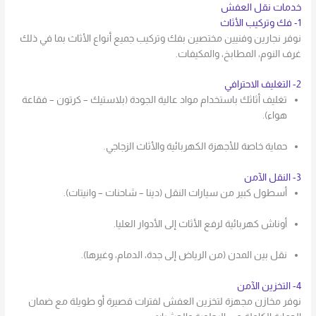
خدمات نقل العفش
1- فك وتركيب الأثاث
نوفر نجارين وفنيين مختصين بفك وتركيب جميع أنواع الأثاث بما في ذلك
غرف النوم، المطابخ، والمكيفات.
2- التغليف الاحترافي
تغليف أثاثك باستخدام مواد عالية الجودة (بلاستيك – كرتون – فقاعة
هواء).
حماية خاصة للأجهزة الكهربائية والأثاث الزجاجي.
3- النقل الآمن
أسطول كبير من سيارات النقل (دينا – شاحنات – وانيتات).
أوناش كهربائية لرفع الأثاث إلى الأدوار العليا.
نقل بين المدن (من الرياض إلى جدة، الدمام، وغيرها).
4- التخزين الآمن
نوفر مخازن مجهزة لتخزين العفش لفترات قصيرة أو طويلة مع ضمان