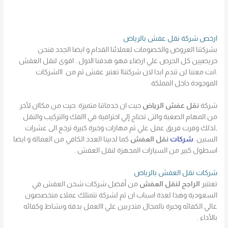
ارخص شركة نقل عفش بالرياض
بشركتنا العروض والخصومات لعملائنا القدام و ايضا الجدد فنحن
حريصيين كل الحرص علي ارضاء فهو هدفنا الاول . اقوى لنقل العفش
.انت معننا لن تندم ابدا لان شركتناا تعتبر عفش ثم من االشركات
الموجودة داخل المملكة.
شركة
نقل عفش الرياض
حيث ان خدماتنا متميزة .حيث من مكاان لأخر
من المهام الصعبة والتى تحتاج إلي احترافية في االفك والتركيب والنقل
,لذلك وفرت فريق عمل علي ثم مهارات وخبرة كبيرة ترجع الى عشرات
السنين .
شركات
نقل العفش
كما لدىينا العدد الكافي من العمالة و ايضا
اسطول كبير من السيارات المجهزة لنقل العفش .
شركات نقل العفش بالرياض
تعتتبر
الراجح لنقل العفش
من أفضل شركات شحن العفش في
السعودية وهذا لعدة اسباب ان ثم لشركة تتمتلك عملاء متخصصون
عالي الكفائه وخبرة بالمجال متدربين علي االعمل بدقة ونشاط وكفائه
بالأداء .