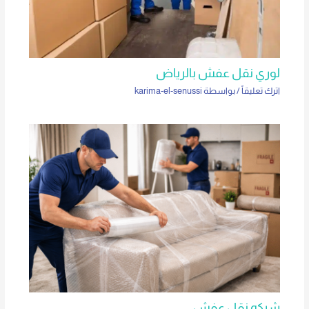
لوري نقل عفش بالرياض
اترك تعليقاً
/ بواسطة
karima-el-senussi
شركه نقل عفش