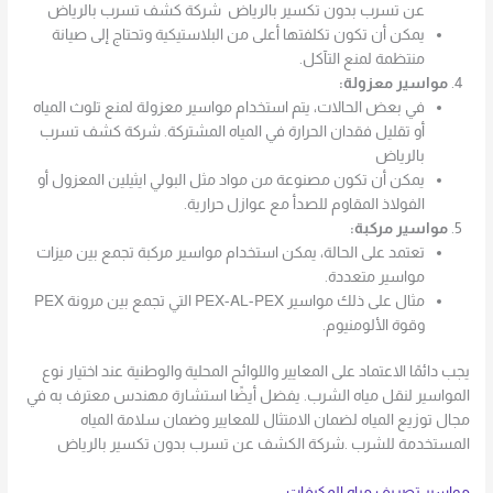
عن تسرب بدون تكسير بالرياض شركة كشف تسرب بالرياض
يمكن أن تكون تكلفتها أعلى من البلاستيكية وتحتاج إلى صيانة
منتظمة لمنع التآكل.
مواسير معزولة:
في بعض الحالات، يتم استخدام مواسير معزولة لمنع تلوث المياه
أو تقليل فقدان الحرارة في المياه المشتركة. شركة كشف تسرب
بالرياض
يمكن أن تكون مصنوعة من مواد مثل البولي ايثيلين المعزول أو
الفولاذ المقاوم للصدأ مع عوازل حرارية.
مواسير مركبة:
تعتمد على الحالة، يمكن استخدام مواسير مركبة تجمع بين ميزات
مواسير متعددة.
مثال على ذلك مواسير PEX-AL-PEX التي تجمع بين مرونة PEX
وقوة الألومنيوم.
يجب دائمًا الاعتماد على المعايير واللوائح المحلية والوطنية عند اختيار نوع
المواسير لنقل مياه الشرب. يفضل أيضًا استشارة مهندس معترف به في
مجال توزيع المياه لضمان الامتثال للمعايير وضمان سلامة المياه
المستخدمة للشرب .شركة الكشف عن تسرب بدون تكسير بالرياض
مواسير تصريف مياه المكيفات