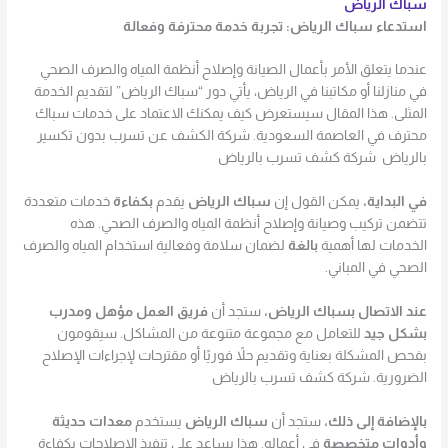
سباك الرياض
استدعاء سباك الرياض: تجربة خدمة محترفة وفعالة
عندما يتعلق الأمر بأعمال الصيانة وإصلاح أنظمة المياه والصرف الصحي
في منازلنا أو مكاتبنا في الرياض، يأتي دور “سباك الرياض” لتقديم الخدمة
المثلى. هذا المقال سيستعرض كيف يمكنك الاعتماد على خدمات سباك
محترف في العاصمة السعودية. شركة الكشف عن تسرب بدون تكسير
بالرياض شركة كشف تسرب بالرياض
في البداية،
يمكن القول إن
سباك الرياض
يقدم
بكفاءة
خدمات متعددة
تتضمن تركيب وصيانة وإصلاح أنظمة المياه والصرف الصحي. هذه
الخدمات لها أهمية
بالغة
لضمان سلامة وفعالية استخدام المياه والصرف
الصحي في المباني.
عند الاتصال بسباك الرياض،
ستجد أن
فريق العمل مؤهل ومدرب
بشكل جيد
للتعامل مع مجموعة متنوعة من المشاكل. سيقومون
بفحص المشكلة بعناية وتقديم حلاً فوريًا أو مقترحات لإجراءات الإصلاح
الضرورية. شركة كشف تسرب بالرياض
بالإضافة إلى ذلك،
ستجد أن
سباك الرياض
يستخدم
معدات حديثة
وأدوات متخصصة
في أعماله. هذا يساعد على تنفيذ الإصلاحات بكفاءة