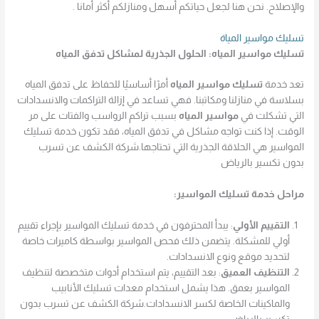
والإصلاح. نحن هنا لجعل حياتكم أسهل ومنازلكم أكثر أمانا .
تسليك مواسير المياة
تسليك مواسير المياه: الحلول الجذرية لمشاكل تدفق المياه
تعد خدمة
تسليك مواسير المياه
أمرًا أساسيًا للحفاظ على تدفق المياه
بسلاسة في منازلنا ومكاتبنا. فهي تساعد في إزالة التراكمات والانسدادات
التي تشكلت في
مواسير المياه
بسبب تراكم الرواسب والفتات على مر
الوقت. إذا كنت تواجه مشاكل في تدفق المياه، فقد تكون خدمة تسليك
المواسير هي الحلاقة الجذرية التي تحتاجها.شركة الكشف عن تسرب
بدون تكسير بالرياض
مراحل خدمة تسليك المواسير:
التقييم الأولي
: يبدأ المحترفون في خدمة تسليك المواسير بإجراء تقييم
أولي للمشكلة. يتضمن ذلك فحص المواسير بواسطة كاميرات خاصة
لتحديد موقع ونوع الانسدادات.
التنظيف العميق
: بعد التقييم، يتم استخدام أدوات متخصصة لتنظيف
المواسير بعمق. هذا يشمل استخدام معدات تسليك الأنابيب
والماكينات الخاصة لكسر الانسدادات.شركة الكشف عن تسرب بدون