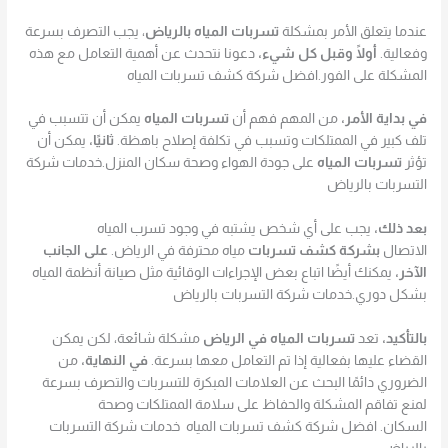
عندما يتعلق الأمر بمشكلة
تسربات المياه بالرياض
، يجب التصرف بسرعة
وفعالية.
أولًا وقبل كل شيء،
دعونا نتحدث عن أهمية التعامل مع هذه
المشكلة على الفور.افضل شركة كشف تسربات المياه
في بداية الأمر،
من المهم فهم أن
تسربات المياه
يمكن أن تتسبب في
تلف كبير في الممتلكات وتسبب في تكلفة إصلاح باهظة.
ثانيًا،
يمكن أن
تؤثر
تسربات المياه
على جودة الهواء وصحة سكان المنزل.خدمات شركة
التسربات بالرياض
بعد ذلك،
يجب على أي شخص يشتبه في وجود تسرب المياه
الاتصال
بشركة كشف تسربات
مياه محترفة في الرياض.
على الجانب
الآخر،
يمكنك أيضًا اتباع بعض الإجراءات الوقائية مثل صيانة أنظمة المياه
بشكل دوري.خدمات شركة التسربات بالرياض
بالتأكيد،
تعد
تسربات المياه في الرياض
مشكلة شائعة، لكن يمكن
القضاء عليها بفعالية إذا تم التعامل معها بسرعة.
في النهاية،
من
الضروري دائمًا البحث عن العلامات المبكرة للتسربات والتصرف بسرعة
لمنع تفاقم المشكلة والحفاظ على سلامة الممتلكات وصحة
السكان. افضل شركة كشف تسربات المياه خدمات شركة التسربات