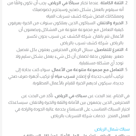
الثقة الكاملة
: عندما تختار
سباكًا في الرياض
، يجب أن تكون واثقًا من
أنه سيقوم بالعمل بشكل صحيح وسيحترم خصوصيتك
وممتلكاتك.افضل شركة كشف تسربات المياه
الخبرة والاتقان
: السباكون الذين يمتلكون سنوات من الخبرة يعرفون
كيفية التعامل مع مجموعة متنوعة من المشاكل ويضمنون أن
الأعمال تتم باتقان. شركة الكشف عن تسرب بدون تكسير
بالرياض شركة كشف تسرب بالرياض
التفرغ للتفاصيل
: سباكي الرياض المحترفين يعتنون بكل تفصيل
صغير. يعملون بدقة لضمان أن كل شيء يعمل بشكل سليم ولا
توجد أي مشكلة مستقبلية.
التعامل مع مجموعة متنوعة من الأعمال
: سواء كنت بحاجة إلى
تركيب أنابيب جديدة أو إصلاح
تسرب مياه
أو تركيب أجهزة صرف صحي
جديدة، سيكون لديهم الخبرة للقيام بالأعمال المطلوبة.
في الختام، عند البحث عن
سباك في الرياض
، تأكد من البحث عن
المحترفين الذين يجمعون بين الأمانة والثقة والخبرة والاتقان. سيساعدك
اختيار السباك المناسب على الاستمتاع بخدمة عالية الجودة والراحة في
العمل المنجز. خدمات شركة التسربات بالرياض
سباك شمال الرياض
سباك في الرياض: اعثر على الحل الأمثل لمشاكل السباكة في