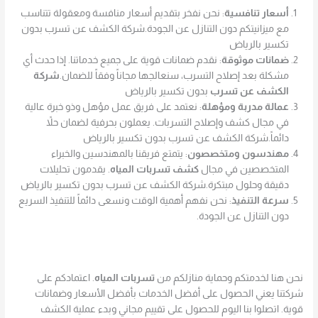
أسعار تنافسية
: نحن نفخر بتقديم أسعار منافسة ومعقولة تتناسب
مع ميزانيتكم دون التنازل عن الجودة.شركة الكشف عن تسرب بدون
تكسير بالرياض
ضمانات موثوقة
: نقدم ضمانات قوية على جميع خدماتنا. إذا حدث أي
مشكلة بعد إصلاح التسرب، سنعالجها مجاناً وفقاً للضمان.
شركة
الكشف عن تسرب
بدون تكسير بالرياض
عمالة مدربة ومؤهلة
: نعتمد على فريق عمل مؤهل وذو خبرة عالية
في مجال كشف وإصلاح التسربات. يعملون بحرفية لضمان حلاً
دائماً.شركة الكشف عن تسرب بدون تكسير بالرياض
مهندسون ومتخصصون
: يتمتع فريقنا بالمهندسين والخبراء
المتخصصين في مجال
كشف تسربات المياه
. يقدمون تحليلات
دقيقة وحلول مبتكرة.شركة الكشف عن تسرب بدون تكسير بالرياض
سرعة التنفيذ
: نحن نفهم أهمية الوقت ونسعى دائماً للتنفيذ السريع
دون التنازل عن الجودة.
نحن هنا لخدمتكم وحماية منازلكم من
تسربات المياه
. اعتمادكم على
شركتنا يعني الحصول على أفضل الخدمات بأفضل الأسعار وضمانات
قوية. اتصلوا بنا اليوم للحصول على تقييم مجاني وبدء عملية الكشف