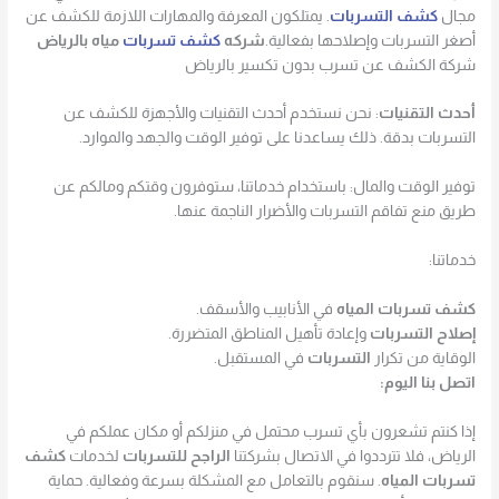
مجال
كشف التسربات
. يمتلكون المعرفة والمهارات اللازمة للكشف عن
أصغر التسربات وإصلاحها بفعالية.
شركه
كشف تسربات
مياه بالرياض
شركة الكشف عن تسرب بدون تكسير بالرياض
أحدث التقنيات
: نحن نستخدم أحدث التقنيات والأجهزة للكشف عن
التسربات بدقة. ذلك يساعدنا على توفير الوقت والجهد والموارد.
توفير الوقت والمال: باستخدام خدماتنا، ستوفرون وقتكم ومالكم عن
طريق منع تفاقم التسربات والأضرار الناجمة عنها.
خدماتنا:
كشف تسربات المياه
في الأنابيب والأسقف.
إصلاح التسربات
وإعادة تأهيل المناطق المتضررة.
الوقاية من تكرار
التسربات
في المستقبل.
اتصل بنا اليوم:
إذا كنتم تشعرون بأي تسرب محتمل في منزلكم أو مكان عملكم في
الرياض، فلا تترددوا في الاتصال بشركتنا
الراجح للتسربات
لخدمات
كشف
تسربات المياه
. سنقوم بالتعامل مع المشكلة بسرعة وفعالية. حماية