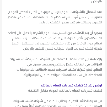
بالرياض
عند الاتصال بالشركة،
ستقوم بإرسال فريق من الخبراء لفحص الموقع
بعمق.تسرب
من ثم،
سيتم استخدام تقنيات متقدمة للكشف عن مصدر
التسرب ونطاقه.شركات فحص لكشف بالرياض
بمجرد أن يتم الكشف عن التسرب،
ستقوم الشركة بالعمل على إصلاح
المشكلة دون تأخير.
علاوة على ذلك،
لكشف مشكلة تسرب ستقدم
نصائح حول الوقاية من تكرار مشكلات التسرب في المستقبل. افضل
شركة كشف تسربات المياه شركات فحص لكشف بالرياض
بالإضافة إلى ذلك،
يمكنك الاعتماد على الشركة للقيام ب
كشف تسربات
الخزانات في الطائف
بشكل منتظم وفحصها بعمق.
في
الختام،
تعتبر
شركة كشف تسربات المياه بالطائف
حلاً موثوقًا به
للمحافظة على سلامة الممتلكات والحفاظ على المياه والبيئة.
ارخص شركة كشف تسربات المياه بالطائف
كشف تسربات المياه بالطائف: الجودة مقابل التكلفة
في مدينة الطائف الجميلة، يتطلب البحث عن
شركة كشف تسربات
المياه
الخبراء اتخاذ قرار مستنير بين الجودة والتكلفة.
أولًا وقبل كل