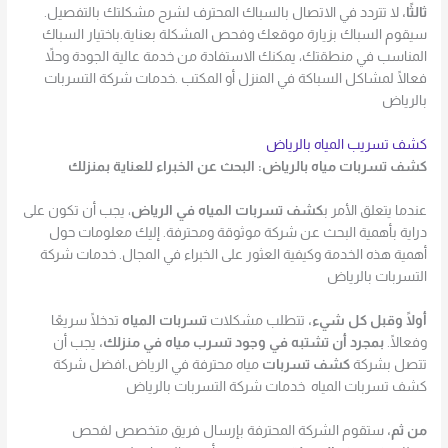
ثالثًا،
لا تتردد في الاتصال بالسباك المحترف لشرح مشكلتك بالتفصيل.
سيقوم السباك بزيارة موقعك وفحص المشكلة بعناية.باختيار السباك
المناسب في منطقتك، يمكنك الاستفادة من خدمة عالية الجودة وحلاً
فعالًا لمشاكل السباكة في المنزل أو المكتب .خدمات شركة التسربات
بالرياض
كشف تسريب المياه بالرياض
كشف تسربات مياه بالرياض: البحث عن الخبراء للعناية بمنزلك
عندما يتعلق الأمر ب
كشف تسربات المياه في الرياض
، يجب أن تكون على
دراية بأهمية البحث عن شركة موثوقة ومحترفة. إليك معلومات حول
أهمية هذه الخدمة وكيفية العثور على الخبراء في المجال. خدمات شركة
التسربات بالرياض
أولًا وقبل كل شيء،
تتطلب مشكلات
تسربات المياه
تدخلًا سريعًا
وفعالًا.
بمجرد أن تشتبه في وجود تسرب مياه في منزلك،
يجب أن
تتصل بشركة
كشف تسربات
مياه محترفة في الرياض.افضل شركة
كشف تسربات المياه خدمات شركة التسربات بالرياض
من ثم،
ستقوم الشركة المحترفة بإرسال فريق متخصص لفحص