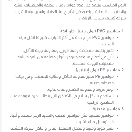
النوع المناسب يعتمد على عدة عوامل مثل التكلفة والمتطلبات البيئية
والاحتياجات المحلية. إليك بعض الأنواع الشائعة لمواسير مياه الشرب:
شركة كشف تسرب بالرياض
مواسير PVC (بولي فينيل كلورايد):
مواسير PVC هي واحدة من أكثر الخيارات شيوعًا لنقل مياه
الشرب.
تتميز بتكلفة منخفضة وخفة الوزن ومقاومة جيدة للتآكل.
تأتي في أحجام متنوعة وتتوفر بأنواع مختلفة من المواد لتلبية
متطلبات الجودة المحددة.
مواسير PE (بولي إيثيلين):
مواسير PE تعتبر مقاومة للتآكل ومثالية للاستخدام في بيئات
محيطية صعبة.
توفر مرونة ومقاومة للكسر ومتانة عالية.
تستخدم بشكل شائع في الأماكن التي تتطلب مرونة وقوة مثل
المناطق الزراعية.
مواسير معدنية:
مواسير معدنية مثل مواسير الصلب والحديد الزهر تستخدم أحيانًا
في توصيل مياه الشرب.
تعتبر قوية ومتينة وتتحمل الضغط العالي والتآكل.شركة الكشف