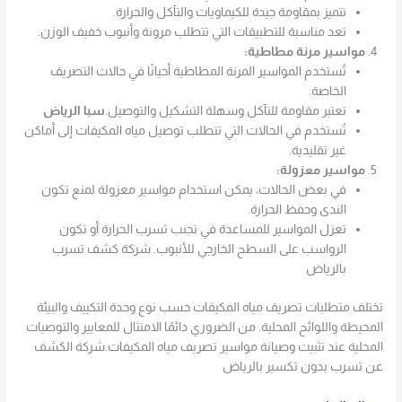
تتميز بمقاومة جيدة للكيماويات والتآكل والحرارة.
تعد مناسبة للتطبيقات التي تتطلب مرونة وأنبوب خفيف الوزن.
مواسير مرنة مطاطية:
تُستخدم المواسير المرنة المطاطية أحيانًا في حالات التصريف
الخاصة.
تعتبر مقاومة للتآكل وسهلة التشكيل والتوصيل.
سبا الرياض
تُستخدم في الحالات التي تتطلب توصيل مياه المكيفات إلى أماكن
غير تقليدية.
مواسير معزولة:
في بعض الحالات، يمكن استخدام مواسير معزولة لمنع تكون
الندى وحفظ الحرارة.
تعزل المواسير للمساعدة في تجنب تسرب الحرارة أو تكون
الرواسب على السطح الخارجي للأنبوب. شركة كشف تسرب
بالرياض
تختلف متطلبات تصريف مياه المكيفات حسب نوع وحدة التكييف والبيئة
المحيطة واللوائح المحلية. من الضروري دائمًا الامتثال للمعايير والتوصيات
المحلية عند تثبيت وصيانة مواسير تصريف مياه المكيفات.شركة الكشف
عن تسرب بدون تكسير بالرياض