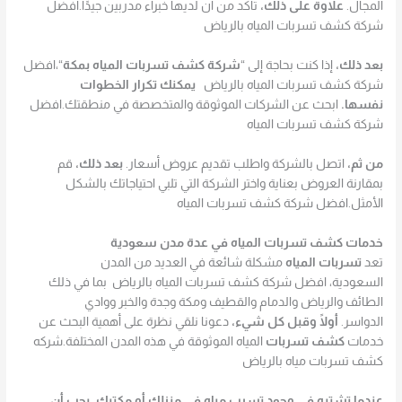
المجال.
علاوة على ذلك،
تأكد من أن لديها خبراء مدربين جيدًا.افضل
شركة كشف تسربات المياه بالرياض
بعد ذلك،
إذا كنت بحاجة إلى “
شركة كشف تسربات المياه بمكة
“،افضل
شركة كشف تسربات المياه بالرياض
يمكنك تكرار الخطوات
نفسها.
ابحث عن الشركات الموثوقة والمتخصصة في منطقتك.افضل
شركة كشف تسربات المياه
من ثم،
اتصل بالشركة واطلب تقديم عروض أسعار.
بعد ذلك،
قم
بمقارنة العروض بعناية واختر الشركة التي تلبي احتياجاتك بالشكل
الأمثل.افضل شركة كشف تسربات المياه
خدمات كشف تسربات المياه في عدة مدن سعودية
تعد
تسربات المياه
مشكلة شائعة في العديد من المدن
السعودية، افضل شركة كشف تسربات المياه بالرياض بما في ذلك
الطائف والرياض والدمام والقطيف ومكة وجدة والخبر ووادي
الدواسر.
أولًا وقبل كل شيء،
دعونا نلقي نظرة على أهمية البحث عن
خدمات
كشف تسربات
المياه الموثوقة في هذه المدن المختلفة.شركه
كشف تسربات مياه بالرياض
عندما تشتبه في وجود تسرب مياه في منزلك أو مكتبك،
يجب أن