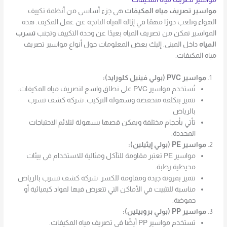
مواسير تصريف مياه المكيفات
هي جزء أساسي من أنظمة تكييف
الهواء وتلعب دورًا مهمًا في إزالة المياه الناتجة عن عمل المكيف. هذه
المواسير تمكن من تصريف المياه بعيدًا عن وحدة التكييف وتجنب
تسرب
المياه
داخل المبنى. إليك بعض المعلومات حول أنواع مواسير تصريف
مياه المكيفات:
مواسير PVC (بولي فينيل كلورايد):
تُستخدم مواسير PVC على نطاق واسع لتصريف مياه المكيفات.
تتميز بتكلفة منخفضة وسهولة التركيب. شركة كشف تسرب
بالرياض
تأتي بأحجام مختلفة ويمكن قصها بسهولة لتلائم الاحتياجات
المحددة.
مواسير PE (بولي إيثيلين):
مواسير PE تعتبر مقاومة للتآكل ومثالية للاستخدام في بيئات
محيطية رطبة.
تتميز بمرونة جيدة ومقاومة للكسر. شركة كشف تسرب بالرياض
مناسبة للتثبيت في الأماكن التي تتعرض فيها لمواد كيميائية أو
حموضة.
مواسير PP (بولي بروبيلين):
تستخدم مواسير PP أيضًا في تصريف مياه المكيفات.