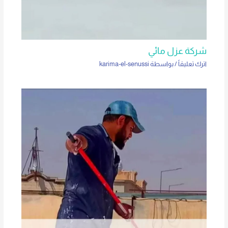
شركة عزل مائي
اترك تعليقاً
/ بواسطة
karima-el-senussi