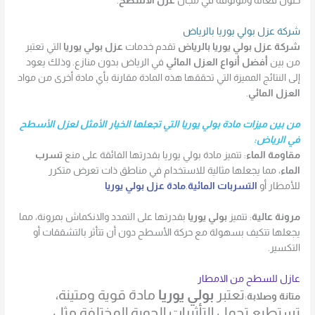
حلول فعالة وموثوقة في مجال
عزل الأسطح
.
شركة عزل بولي يوريا بالرياض
شركة عزل بولي يوريا بالرياض
تقدم خدمات
عزل بولي يوريا
التي تعتبر
من بين
أفضل أنواع العزل المائي
في الرياض بدون منازع. وذلك يعود
إلى النتائج المميزة التي تحققها هذه المادة مقارنة بأي مادة أخرى من مواد
العزل المائي
.
من بين ميزات مادة بولي يوريا التي تجعلها الخيار الأمثل لعزل الأسطح
في الرياض:
مقاومة الماء
: تتميز مادة بولي يوريا بقدرتها الفائقة على منع
تسرب
الماء
، مما يجعلها مثالية للاستخدام في مناطق ذات تعرض متكرر
للأمطار أو
التسربات المائية
.
مادة عزل بولي يوريا
مرونة عالية
: تتميز
بولي يوريا
بقدرتها على التمدد والانكماش بمرونة، مما
يجعلها تتكيف بسهولة مع حركة الأسطح دون أن تتأثر بالتشققات أو
التكسير.
عازل للسطح من الامطار
تعتبر
بولي يوريا
مادة قوية ومتينة،
متانة وصلابة
:
تستطيع تحمل التأثيرات الجوية المختلفة مثل