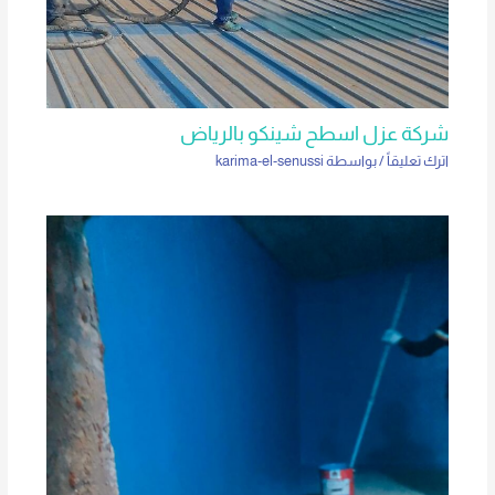
شركة عزل اسطح شينكو بالرياض
اترك تعليقاً
/ بواسطة
karima-el-senussi