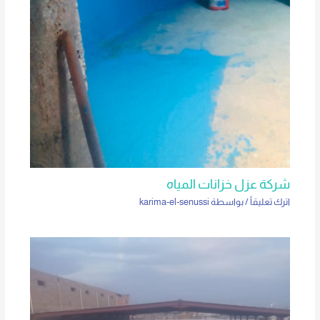
شركة عزل خزانات المياه
اترك تعليقاً
/ بواسطة
karima-el-senussi