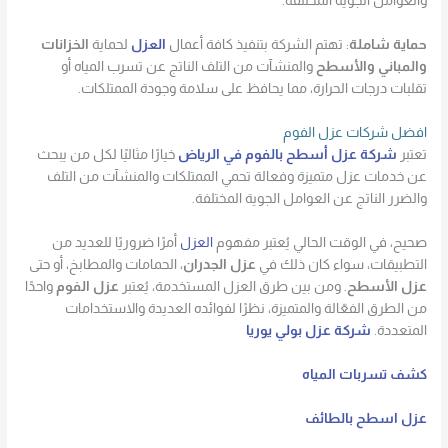
والعوامل الجوية المختلفة.
حماية شاملة
: تهتم الشركة بتنفيذ كافة أعمال
العزل
لحماية
الخزانات
والمباني والأسطح
والمنشآت من التلف الناتج عن تسرب المياه أو
تقلبات درجات الحرارة، مما يحافظ على سلامة وجودة الممتلكات.
افضل شركات عزل الفوم
تعتبر
شركة عزل أسطح بالفوم في الرياض
خيارًا مثاليًا لكل من يبحث
عن خدمات عزل متميزة وفعالة تحمي الممتلكات والمنشآت من التلف
والضرر الناتج عن العوامل الجوية المختلفة.
صحيح، في الوقت الحالي يُعتبر مفهوم
العزل
أمرًا ضروريًا للعديد من
التطبيقات، سواء كان ذلك في
عزل الجدران
، الحمامات والمطابخ، أو حتى
عزل الأسطح
. ومن بين طرق العزل المستخدمة، يُعتبر
عزل الفوم
واحدًا
من الطرق الفعّالة والمتميزة، نظرًا لفوائده العديدة والاستخدامات
المتعددة.
شركة عزل بولي يوريا
كشف تسربات المياه
عزل اسطح بالطائف