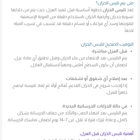
متى يتم تليس الخزان؟
يُعد
تليس الخزان
خطوة أساسية قبل تنفيذ العزل، حيث يتم من خلالها
تسوية جدران وأرضية الخزان باستخدام طبقة من المونة الإسمنتية
لتقويتها وسد أي فراغات أو مسام دقيقة قد تتسبب في تسرب المياه
لاحقاً.
التوقيت الصحيح لتليـس الخزان:
قبل العزل مباشرة
:
يتم التلييس بعد الانتهاء من بناء الخزان وقبل تطبيق أي مادة عزل،
لضمان أن يكون السطح أملس ومهيأ لاستقبال العازل.
بعد إصلاح أي شقوق أو تشققات
:
إذا وُجدت شروخ في الخزان القديم، تُعالج أولاً ثم يُعاد تلييسه ليصبح
جاهزاً للعزل.
في حالة الخزانات الخرسانية الجديدة
:
يتم التلييس بعد انتهاء الصب والتأكد من جفاف الخرسانة بشكل
كامل، وعادةً يُترك فترة لا تقل عن 7–14 يوم لضمان تماسك الخرسانة.
أهمية تليـس الخزان قبل العزل: