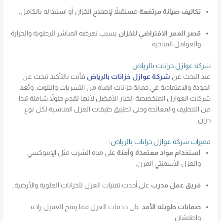
تكاليف صيانة مرتفعة
مستقبلاً لإصلاح الخزان أو استبداله بالكامل.
قصر العمر الافتراضي للخزان
بسبب تعرضه المباشر للرطوبة والحرارة
والعوامل المناخية.
شركة عوازل خزانات بالرياض
عند البحث عن
شركة عوازل خزانات بالرياض
فأنت بالتأكيد تبحث عن
الجودة والاعتمادية في حماية خزانات المياه من التسربات والتلوث. وتُعد
شركات العوازل المتخصصة الخيار الأفضل لأنها تقدم حلولاً شاملة تبدأ
من التنظيف والمعالجة وحتى تطبيق طبقات العزل المناسبة لكل نوع
خزان.
مميزات شركة عوازل خزانات بالرياض:
استخدام مواد معتمدة وآمنة
على مياه الشرب مثل الإيبوكسي
والعزل الأسمنتي المرن.
فريق عمل مدرب
على أحدث تقنيات العزل للخزانات العلوية والأرضية.
ضمانات طويلة الأمد
على خدمات العزل مما يمنح العميل راحة
واطمئنان.