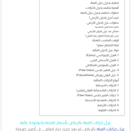
تنظيف وعزل خزان المياه
أهمية تنظيف وعزل الخزانات:
خطوات تنظيف وعزل خزان المياه:
كيف أعزل الخزان الأرضي؟
خطوات عزل الخزان الأرضي:
اختيار مادة العزل المناسبة
نصائح عند عزل الخزان الأرضي:
متى يتم تعبئة الخزان بعد العزل؟
الوقت المناسب للتعبئة:
لماذا الانتظار مهم؟
مواد عزل الخزان المائية
1- العزل الإيبوكسي (Epoxy)
2- العزل الأسمنتي المرن
3- العزل بالبيتومين المطاطي
4- عزل الفايبر جلاس (Fiber Glass)
5- عزل البولي يوريثان (Polyurethane)
أنواع الخزانات المائية
1- الخزانات الخرسانية
2- الخزانات البلاستيكية (البولي إيثيلين)
3- خزانات الفيبر جلاس (Fiber Glass)
4- الخزانات المعدنية (الحديدية)
5- الخزانات الأرضية
6- الخزانات العلوية
عزل خزانات المياه بالرياض بأسعار اقتصادية وجودة عالية
عزل خزانات المياه
بالرياض لم يعد مجرد خيار إضافي، بل أصبح ضرورة