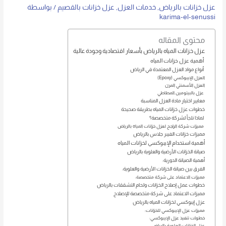
عزل خزانات بالرياض
,
خدمات العزل
,
عزل خزانات بالقصيم
/ بواسطة
karima-el-senussi
محتوى المقاله
عزل خزانات المياه بالرياض بأسعار اقتصادية وجودة عالية
أهمية عزل خزانات المياه
أنواع مواد العزل المعتمدة في الرياض
العزل الإيبوكسي (Epoxy)
العزل الأسمنتي المرن
عزل بالبيتومين المطاطي
معايير اختيار مادة العزل المناسبة
خطوات عزل خزانات المياه بطريقة صحيحة
لماذا نلجأ لشركة متخصصة؟
مميزات شركة الراجح لعزل خزانات المياه بالرياض
مميزات خزانات الفيبر جلاس بالرياض
أهمية استخدام الإيبوكسي لخزانات المياه
صيانة الخزانات الأرضية والعلوية بالرياض
أهمية الصيانة الدورية:
الفرق بين صيانة الخزانات الأرضية والعلوية:
مميزات الاعتماد على شركة متخصصة:
خطوات عمل إصلاح الخزانات ولحام التشققات بالرياض
مميزات الاعتماد على شركة متخصصة للإصلاح
عزل إيبوكسي لخزانات المياه بالرياض
مميزات عزل الإيبوكسي للخزانات:
خطوات تنفيذ عزل الإيبوكسي:
عزل الخزانات العلوية بالرياض