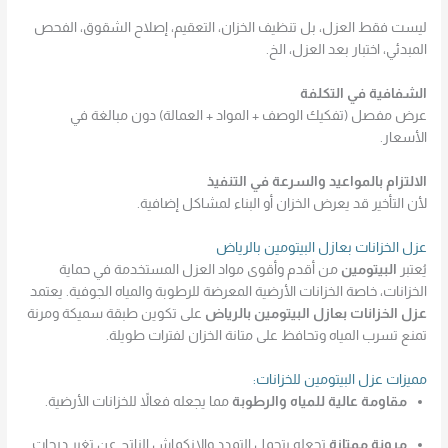
ليست فقط العزل، بل تنظيف الخزان، التعقيم، إصلاح الشقوق، الفحص
المبدئي، اختبار بعد العزل، الخ.
الشفافية في التكلفة
عرض مفصل (تفكيك الوصف + المواد + العمالة) دون مبالغة في
الأسعار.
الالتزام بالمواعيد والسرعة في التنفيذ
لأن التأخير قد يعرض الخزان أو البناء لمشاكل إضافية.
عزل الخزانات بعازل البيتومين بالرياض
يُعتبر
البيتومين
من أقدم وأقوى مواد العزل المستخدمة في حماية
الخزانات، خاصة الخزانات الأرضية المعرضة للرطوبة والمياه الجوفية. يعتمد
عزل الخزانات بعازل البيتومين بالرياض
على تكوين طبقة سميكة ومرنة
تمنع تسرب المياه وتحافظ على متانة الخزان لفترات طويلة.
مميزات عزل البيتومين للخزانات:
مقاومة عالية للمياه والرطوبة
مما يجعله فعالاً للخزانات الأرضية.
مرونة ممتازة
تجعله يتحمل التمدد والانكماش الناتج عن تغير درجات