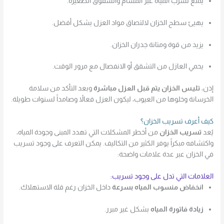
يمنع تسرب المياه عبر المسام والشقوق الصغيرة.
يهيئ سطح الخزان لالتصاق مواد العزل بشكل أفضل.
يزيد من قوة ومتانة جدران الخزان.
يحمي العازل من التشقق أو الانفصال مع مرور الوقت.
إذن،
تليـس الخزان يتم قبل العزل مباشرة
وبعد التأكد من سلامة
الخرسانة وخلوها من العيوب، ليكون العزل فعالاً وصامداً لسنوات طويلة.
كيف أعرف تسريب الخزان؟
يُعد
تسريب الخزان
من أخطر المشكلات التي تهدد المبنى وجودة المياه،
واكتشافه مبكراً يوفر الكثير من التكاليف. يمكن التعرف على وجود تسريب
في الخزان عبر عدة علامات واضحة:
العلامات التي تدل على وجود تسريب:
انخفاض منسوب المياه بسرعة
داخل الخزان رغم قلة الاستهلاك.
زيادة فاتورة المياه
بشكل غير مبرر.