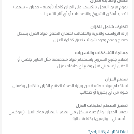
فحص ومعاينة الخزان
يقوم فريق العمل بالكشف على الخزان كاملاً (أرضية – جدران – سقف)
لتحديد أماكن الشروخ والتصدعات أو أي آثار للتسربات.
تنظيف شامل للخزان
إزالة الرواسب والأتربة والطحالب لضمان التصاق مواد العزل بشكل
صحيح وعدم وجود شوائب تعيق كفاءة العزل.
معالجة التشققات والتسربات
إصلاح جميع الشروخ باستخدام مواد متخصصة مثل الفايبر جلاس أو
الحقن الإسمنتي قبل وضع أي طبقات عزل.
تعقيم الخزان
استخدام مواد معتمدة من وزارة الصحة لتعقيم الخزان بالكامل وضمان
خلوه من أي بكتيريا أو طحالب.
تجهيز السطح لطبقات العزل
تجهيز الجدران والأرضية بشكل فني يضمن التصاق مواد العزل (إيبوكسي
– أسمنتي – بيتومين) بكفاءة عالية.
لماذا تختار شركة الراجح؟