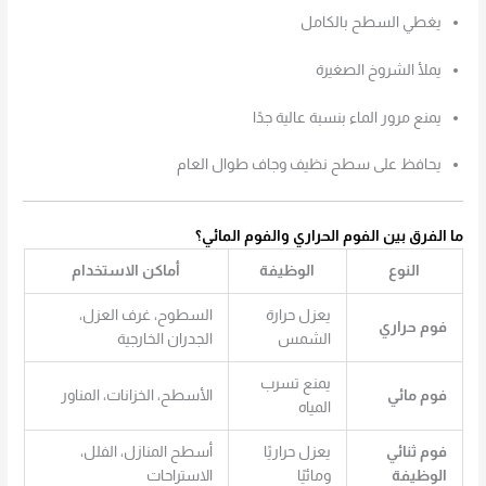
يغطي السطح بالكامل
يملأ الشروخ الصغيرة
يمنع مرور الماء بنسبة عالية جدًا
يحافظ على سطح نظيف وجاف طوال العام
ما الفرق بين الفوم الحراري والفوم المائي؟
النوع
الوظيفة
أماكن الاستخدام
يعزل حرارة
السطوح، غرف العزل،
فوم حراري
الشمس
الجدران الخارجية
يمنع تسرب
فوم مائي
الأسطح، الخزانات، المناور
المياه
فوم ثنائي
يعزل حراريًا
أسطح المنازل، الفلل،
الوظيفة
ومائيًا
الاستراحات