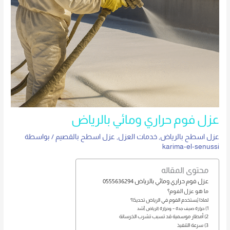
عزل فوم حراري ومائي بالرياض
عزل اسطح بالرياض
,
خدمات العزل
,
عزل اسطح بالقصيم
/ بواسطة
karima-el-senussi
محتوى المقاله
عزل فوم حراري ومائي بالرياض 0555636294
ما هو عزل الفوم؟
لماذا يُستخدم الفوم في الرياض تحديدًا؟
1) حرارة صيف جدة – وحرارة الرياض أشد
2) أمطار موسمية قد تسبب تشرب الخرسانة
3) سرعة التنفيذ