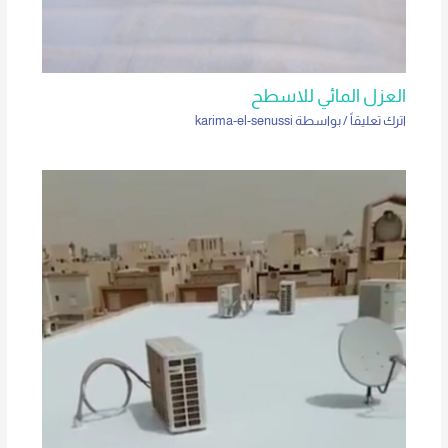
العزل المائي للاسطح
اترك تعليقاً
/ بواسطة
karima-el-senussi