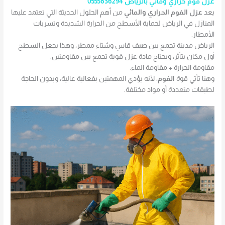
عزل فوم حراري ومائي بالرياض 0555636294
يعد
عزل الفوم الحراري والمائي
من أهم الحلول الحديثة التي تعتمد عليها
المنازل في الرياض لحماية الأسطح من الحرارة الشديدة وتسربات
الأمطار.
الرياض مدينة تجمع بين صيف قاسٍ وشتاء ممطر، وهذا يجعل السطح
أول مكان يتأثر، ويحتاج مادة عزل قوية تجمع بين مقاومتين:
مقاومة الحرارة + مقاومة الماء.
وهنا تأتي قوة
الفوم
، لأنه يؤدي المهمتين بفعالية عالية، وبدون الحاجة
لطبقات متعددة أو مواد مختلفة.