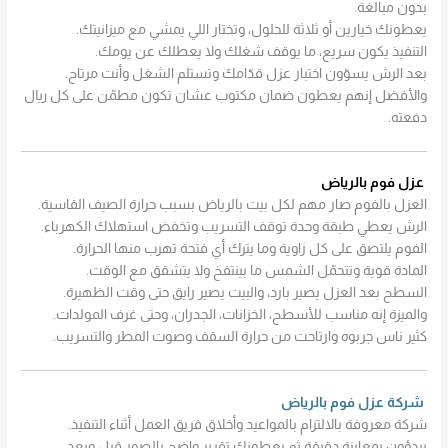
بدون مبالغة.
يعطونك خيارين أو ثلاثة للحلول، وتختار اللي يمشي مع ميزانيتك.
التنفيذ يكون سريع، ما يوقف شغلك ولا يعطلك عن يومك.
بعد الرش يسوّون اختبار عزل قدّامك وتستلم الشغل وأنت مرتاح.
والأفضل إنهم يعطون ضمان مكتوب عشان تكون مطمّن على كل ريال
دفعته.
عزل فوم بالرياض
العزل بالفوم صار مهم لكل بيت بالرياض بسبب حرارة الصيف القاسية.
الرش يعطي طبقة وحدة توقف التسريب وتخفض استهلاك الكهرباء.
الفوم يلتصق على كل زاوية وما يترك أي فتحة تهرب منها الحرارة.
المادة قوية وتتحمّل الشمس ما بينتفخ ولا يتشقق مع الوقت.
السطح بعد العزل يصير بارد، والبيت يصير رايق حتى وقت الظهيرة.
والميزة إنه مناسب للأسطح، الخزانات، الجدران، وحتى غرف المولدات.
كثير ناس جربوه وارتاحت من حرارة السقف وصوت المطر والتسريب.
شركة عزل فوم بالرياض
شركة معروفة بالالتزام بالمواعيد وأخلاق فريق العمل أثناء التنفيذ.
يبدؤون بمعاينة دقيقة ثم يعطونك تقرير واضح بالصور قبل وبعد.