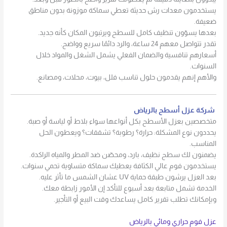
يستخدمون معدات رش حديثة تعطي سماكة موزونة بدون مناطق
ضعيفة.
بعدها يسوّون تنظيف كامل للسطح ويرتبون المكان كأنه جديد.
تقدر تتواصل معهم 24 ساعة، والرد دائمًا سريع وواضح.
أسعارهم تنافسية والضمان الفعلي يشمل الشغل والمواد خلال
السنوات.
والأهم إنهم يقدمون حلول تناسب فلل، بيوت، محلات، ومصانع.
شركة عزل أسطح بالرياض
متخصصين بعزل الأسطح بكل أنواعها سواء بلاط أو لياسة أو صبة.
يحددون نوع المشكلة: حرارة؟ رطوبة؟ تشققات؟ ويعطون الحل
المناسب.
يضمنون لك سطح نظيف، بارد، ومحصّن ضد المطر والمياه الراكدة.
يستخدمون فوم عالي الكثافة يعطيك سماكة متساوية تحمي سنوات.
بعد العزل يرشون طبقة حماية UV عشان الشمس ما تأثر عليه.
الخدمة تشمل متابعة بعد أسبوع للتأكد إن الأمور زابطة معك.
وبإمكانك تطلب تقرير كامل يساعدك وقت البيع أو التأجير.
عزل فوم حراري ومائي بالرياض