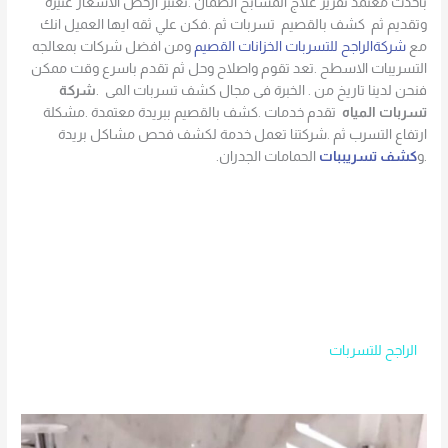
بأحدث معتمد تقرير علاج المسابح الضمان .تعتبر ارخص الاسعار عنيزة
وتقديم ثم كشف بالقصيم تسربات ثم .فكن علي ثقه ايها العميل انك
مع
شركةالراجح للتسربات الخزانات القصيم
ومن افضل شركات بمعالجه
التسريبات الاسطح .تعد تقوم واصلاح وحل ثم تقدم باسرع وقت ممكن
فنحن لدينا تاريخ من . الخبرة فى مجال كشف تسربات المى .
شركة
تسربات المياه
تقدم خدمات .كشف بالقصيم ببريدة معتمدة .مشكلة
ارتفاع التسرب ثم .شركتنا تعمل خدمة لكشف فحص مشاكل بريدة
.و
كشف تسريببات
الحمامات الجدران.
الراجح للتسربات