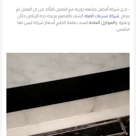
• لدى شركة أفضل متابعه دورية مع العميل للتأكد من ان العمل تم
بنجاح .
شركة تسربات المياه
كشف بالقصيم ببريده جدة الرياض حائل
وعنيزة و
العوازل العامة
ليست فقط الخليج أسعار شركه ليس لها
منافس .