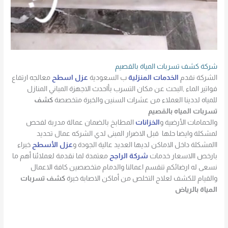
شركة كشف تسربات المياة بالقصيم
الشركة نقدم
الخدمات المنزلية
ب السعودية
عزل اسطح
معالجه ارتفاع
فواتير الماء ,البحث عن مكان التسرب بأاحدث الاجهزة المباني المنازل
للمياه لددينا العملاء من عشرات السنين والخبرة متخصصة
كشف
تسربات المياه بالقصيم
والحمامات الأرضية و
الخزانات
المطابخ بالضمان عمالة مدربة لفحص
لمشكلة وايضا حلها قبل الاضرار المبنى لدي الشركه عمال تحديد
االمشكلة داخل الاماكن لديها العديد عالية الجودة و
عزل الأسطح
خبراء
بارخص االاسعار خدمات
شركة الراجح
معتمدة لما نقدمة لعملائنا أهم ما
نسعى له ارضائكم تنقسم اعمالنا والدمام متخصصين كافة الاعمال
والقيام للكشف لعلاج التخلص من أماكن الاصابة خبرة
كشف تسربات
المياة بالرياض