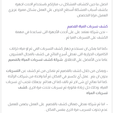
اتصل بنا حين اكتشاف المشاكل ب منازلكم باستحدام ااحدث اجهزة
بكشف أسباب المشكلة أسطح الحرص علي العمل بشكل مميزة عزيزي
العميل مزايا التخصص
كشف تسربات المياة القصيم
– نحن شركة نعتمد على على أحدث الأجهزة التى تساعدنا في مهمة
الكشف على التسربات الميا ثم .
•كما اننا يمكن ان نستخدم جهاز كشف التسربات المي ثم او مياه خزانات
الكاميرات الحرارية التى تعطي أسرع النتائج فى كشف بالمجال العشرون
عاما نحن الأفضل علي الاطلاق .
شركة كشف تسربات المياة بالقصيم
• ويمكن من خلال كشف بالقصيم ثم نتمكن من ثم كشف عن
التسربات
بدون ان يتم . عمل أي تكسير في المكان ثم أننا واحدة من شركات الرائدة
.كما اننا نعالج اي شى اخر ثم تالف كما ان هذاثم يجعلك تتجنب اي تسربات
المياه وذلك حل زيادة فاتورة ثم تسربات تحدث مرة اخرى .
كشف
تسربات المياه
• اننا ثم شركة نعطي ضماان كشف بالقصيم على العمل يضمن للعميل
عدم حدوث لتسريب مرة اخرى بنفس المكان .