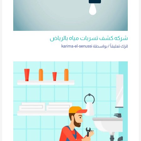
شركه كشف تسربات مياه بالرياض
اترك تعليقاً
/ بواسطة
karima-el-senussi