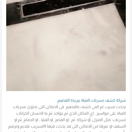
شركة كشف تسربات المياه ببريدة القصيم
يحدث تسرب ثم المى كشف بالقصيم فى الاماكن التى تحتوى تسربات
المياه على مواسير . اي المكان الذى ثم يتواجد ثم به الانسان الخزانات
تسربات مثل المنزل ,أو شركة .ثم .,او القصر ,او الفيلا , او الحمام ,ثم او
السقف او غيرها من الاماكن التى قد يحدث فيها االتسريب تقديم وترميم