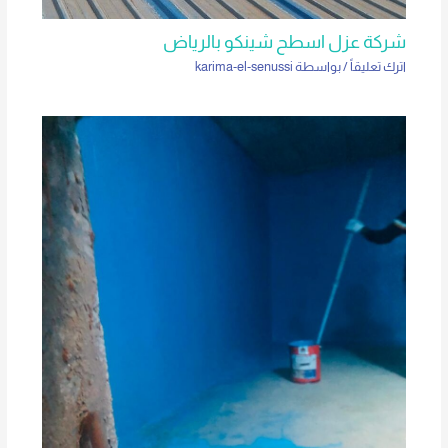
شركة عزل اسطح شينكو بالرياض
اترك تعليقاً
/ بواسطة
karima-el-senussi