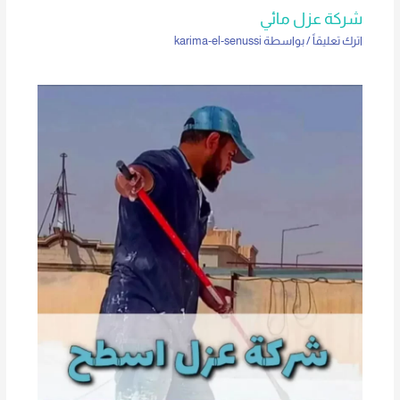
شركة عزل مائي
اترك تعليقاً
/ بواسطة
karima-el-senussi