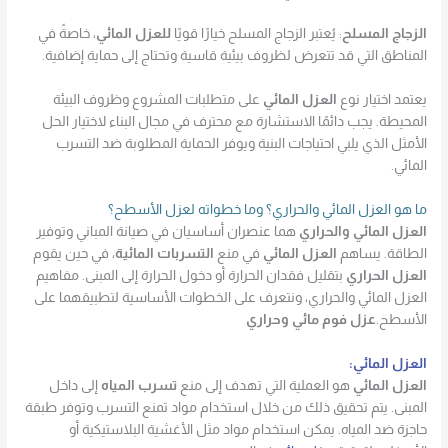
الزجاج المسلح
: يُعتبر الزجاج المسلح خيارًا قويًا
للعزل المائي
، خاصةً في
المناطق التي قد تتعرض لظروف بيئية قاسية وتحتاج إلى حماية إضافية.
يعتمد اختيار نوع
العزل المائي
على متطلبات المشروع وظروف البيئة
المحيطة. يجب دائمًا الاستشارة مع محترف في مجال البناء لاختيار الحل
الأمثل الذي يلبي احتياجات البنية ويوفر الحماية المطلوبة ضد التسرب
المائي.
ما هو العزل المائي والحراري؟ وما خطواته لعزل الأسطح؟
العزل المائي والحراري
هما عنصران أساسيان في صيانة المباني وتوفير
الطاقة. يساهم
العزل المائي
في منع
التسربات المائية
، في حين يقوم
العزل الحراري
بتقليل فقدان الحرارة أو دخول الحرارة إلى المبنى. مفاهيم
العزل المائي والحراري، ونتعرف على الخطوات الأساسية لتطبيقهما على
الأسطح.
عزل فوم مائي وحراري
العزل المائي:
العزل المائي
هو العملية التي تهدف إلى منع
تسرب المياه
إلى داخل
المبنى. يتم تحقيق ذلك من خلال استخدام مواد تمنع التسرب وتوفر طبقة
حاجزة ضد المياه. يمكن استخدام مواد مثل الأغشية البلاستيكية أو