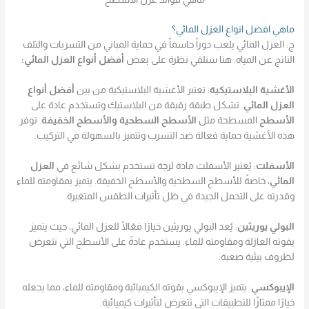
ماهي افضل انواع العزل المائي؟
ج: العزل المائي يلعب دوراً حاسماً في حماية المباني من التسربات والتلف
الناتج عن المياه. هنا سنلقي نظرة على بعض
أفضل أنواع العزل المائي:
الأغشية البلاستيكية
: تعتبر الأغشية البلاستيكية من بين
أفضل أنواع
العزل المائي
. تشكل طبقة رقيقة من البلاستيك وتستخدم عادة على
الأسطح
المسطحة مثل
الأسطح السطحية والأسطح الخفيفة
. توفر
هذه الأغشية حماية فعالة ضد التسرب وتتميز بالسهولة في التركيب.
الأسفلت
: يُعتبر الأسفلت مادة لزجة تستخدم بشكل شائع في
العزل
المائي
، خاصةً للأسطح السطحية والأسطح الخفيفة. يتميز بمقاومته للماء
وقدرته على التحمل الجيدة في ظل تأثيرات الطقس المتغيرة.
البولي يوريثين
: يُعد البولي يوريثين خيارًا فعّالًا للعزل المائي، حيث يتميز
بقوته العازلة ومقاومته للماء. يستخدم عادةً على الأسطح التي تتعرض
لظروف بيئية صعبة.
الإيبوكسي
: يتميز الإيبوكسي بقوته الكيميائية ومقاومته للماء، مما يجعله
خيارًا ممتازًا للتطبيقات التي تتعرض لتأثيرات كيميائية.