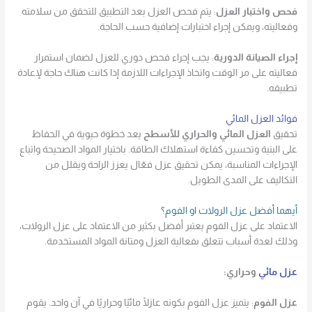
فحص واختبار العزل
: يتم فحص العزل بعد التطبيق للتحقق من سلامته
وفعاليته، ويمكن إجراء اختبارات إضافية حسب الحاجة.
إجراء الصيانة الدورية
: يجب إجراء فحص دوري للعزل لضمان استمرار
فعاليته على مر الوقت واتخاذ الإجراءات اللازمة إذا كانت هناك حاجة لإعادة
تطبيقه.
فوائد العزل المائي
تحقيق
العزل المائي والحراري للأسطح
يعد خطوة حيوية في الحفاظ
على البنية وتحسين كفاءة استهلاك الطاقة. باختيار المواد الصحيحة واتباع
الإجراءات المناسبة، يمكن تحقيق عزل فعّال يعزز الراحة ويقلل من
التكاليف على المدى الطويل.
أيهما أفضل عزل الرولات او الفوم؟
الاعتماد على عزل الفوم يعتبر أفضل بكثير من الاعتماد على عزل الرولات،
وذلك لعدة أسباب تتعلق بفعالية العزل ومتانة المواد المستخدمة.
عزل مائي
وحراري:
عزل الفوم
: يتميز عزل الفوم بكونه عازلًا مائيًا وحراريًا في آن واحد. يقوم