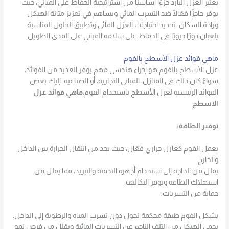
يعتبر العزل البارد جزءًا أساسيًا من استراتيجية الحفاظ على المباني، حيث
يوفر حاجزًا فعّالًا ضد التسرب المائي ويساهم في تعزيز متانة الهيكل
وراحة السكان. تحديد احتياجات العزل المائي وتطبيق الحلول المناسبة
يلعبان دورًا حيويًا في الحفاظ على سلامة المباني على المدى الطويل.
ماهي فوائد عزل الأسطح بالفوم
عزل الأسطح بالفوم هو إجراء هندسي مهم يوفر العديد من الفوائد،
سواءً كان ذلك في المنازل، المباني التجارية، أو الصناعية. إليك بعض
الفوائد الرئيسية لعزل الأسطح باستخدام الفوم:
ماهي فوائد عزل
الاسطح
توفير الطاقة:
يعمل الفوم كعازل حراري فعّال، حيث يحد من انتقال الحرارة بين الداخل
والخارج.
يقلل من الحاجة إلى استخدام أجهزة التدفئة والتبريد، مما يقلل من
استهلاك الطاقة ويوفر التكاليف.
حماية من التسربات:
يشكل الفوم طبقة محكمة تحول دون تسرب المياه والرطوبة إلى الداخل.
يحمي الهيكل من التلف الناجم عن التسربات المائية ويقلل من فرص نمو