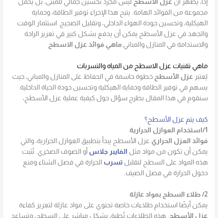
إذاً، يظهر أن
عزل الأسطح
ليس مجرد تحسين جمالي للمبنى، بل يحمل
مجموعة من الفوائد الهامة. يتيح هذا الإجراء توفير الطاقة، وحماية
الهيكلية، وتحسين جودة الهواء الداخلي، وتقليل الضجيج. استثمار الوقت
والجهد في عزل الأسطح يمكن أن يدفع بشكل كبير في تعزيز الراحة
والاستدامة في المنازل والمباني.
ماهي فوائد عزل الاسطح
ماهي تقنيات عزل الاسطح من المياه والتسربات
يُعتبر
عزل الأسطح
خطوة حاسمة في الحفاظ على المنازل والمباني، حيث
يسهم في توفير الطاقة وحماية الهيكلية وتحسين جودة الحياة الداخلية.
سنقوم في هذا المقال بطرح سؤال حول كيفية عملية عزل الأسطح،
كيف يتم عزل الأسطح؟
1/استخدام العوازل الحرارية
فوائد العزل الحراري
عزل الأسطح يبدأ بتطبيق العوازل الحرارية، والتي
يمكن أن تكون من مواد مثل
الفايبر جلاس
أو الصوف الصخري. تُثبت
هذه المواد على السطح لتقليل
تسرب
الحرارة في فصل الشتاء ومنع
دخول الحرارة في فصل الصيف.
2/ طلاء السطح بمواد عازلة
يمكن أيضًا استخدام طلاءات خاصة تحتوي على مواد عازلة لتعزيز كفاءة
عزل الأسطح
. هذه الطلاءات تُطبق بشكل مباشر على السطح، وتساعد