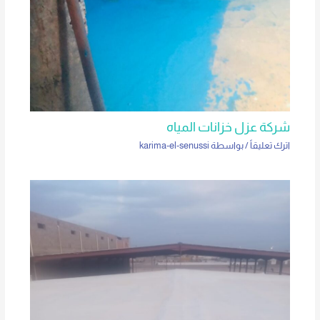
شركة عزل خزانات المياه
اترك تعليقاً
/ بواسطة
karima-el-senussi