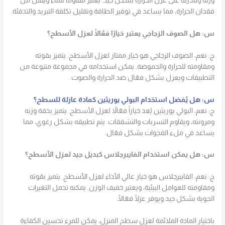
وزنه وقدرته على عزل الحرارة بشكل جيد. يعتبر مقاوماً للماء ويقلل من
فقدان الحرارة، مما يساعد في توفير الطاقة وتقليل تكلفة التبريد والتدفئة.
س: هل الصوف الزجاجي يعتبر خيارًا فعّالًا لعزل الأسطح؟
ج: نعم، الصوف الزجاجي هو خيار ممتاز لعزل الأسطح. يتميز بقوته
ومقاومته للحرارة والحموضة. يمكن استخدامه في مجموعة متنوعة من
التطبيقات ويعزل بشكل فعّال ضد الحرارة والصوت.
س: هل يُفضل استخدام البولي يوريثين كمادة عازلة للسطح؟
ج: نعم، البولي يوريثين يُعد خياراً فعّالاً لعزل الأسطح. يتميز بخفة وزنه
ومرونته، ويقاوم التسربات والتشققات. يتم تطبيقه بشكل رغوي، مما
يساعد في ملء الفجوات بشكل فعّال.
س: هل يمكن استخدام الفايبرجلاس كبديل جيد لعزل الأسطح؟
ج: نعم، الفايبرجلاس هو خيار عالي الأداء لعزل الأسطح. يتميز بقوته
ومقاومته للعوامل البيئية، ويعتبر خفيف الوزن. يمكنه تحمل التغيرات
الجوية بشكل جيد ويوفر عزلًا فعّالًا.
باختيار المادة الملائمة لعزل سطح المنزل، يمكن للمرء تحسين الكفاءة