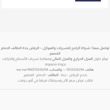
تواصل معنا | شركة الراجح للتسربات والعوازل – الرياض جدة الطائف الدمام
القصيم
نوفّر حلول
العزل الحراري والعزل المائي
ومعالجة تسربات الأسطح والخزانات
بجودة مضمونة.
هاتف:
0555636294 —
واتساب:
wa.me/966555636294
نخدم: الرياض · جدة ·
الطائف
· الدمام · القصيم.
اطلب عرض سعر الآن وسيصلك فريقنا في أقرب وقت.