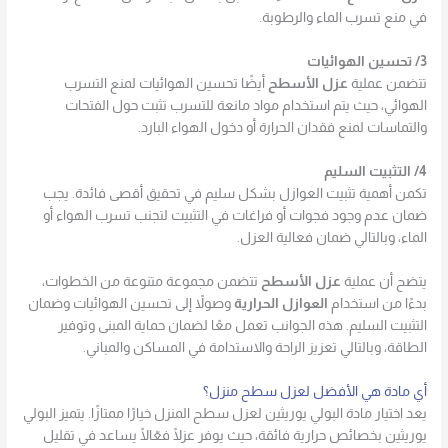
في منع تسرب الماء والرطوبة.
3/ تحسين الهوائيات
تتضمن عملية
عزل الأسطح
أيضًا تحسين الهوائيات لمنع التسرب
الهوائي، حيث يتم استخدام مواد مانعة للتسرب تثبت حول الفتحات
والتماسات لمنع فقدان الحرارة أو دخول الهواء البارد.
4/ التثبيت السليم
تكمن أهمية تثبيت العوازل بشكل سليم في تحقيق أقصى فائدة. يجب
ضمان عدم وجود فجوات أو فراغات في التثبيت لتجنب تسرب الهواء أو
الماء، وبالتالي ضمان فعالية العزل.
يتضح أن عملية
عزل الأسطح
تتضمن مجموعة متنوعة من الخطوات،
بدءًا من استخدام
العوازل الحرارية
وصولاً إلى تحسين الهوائيات وضمان
التثبيت السليم. هذه الجوانب تعمل معًا لضمان حماية المبنى وتوفير
الطاقة، وبالتالي تعزيز الراحة والاستدامة في المساكن والمباني.
أي مادة هي الأفضل لعزل سطح منزل؟
يعد اختيار مادة البولي يوريثين لعزل سطح المنزل خيارًا ممتازًا. يتميز البولي
يوريثين بخصائص حرارية فائقة، حيث يوفر عزلًا فعّالًا يساعد في تقليل