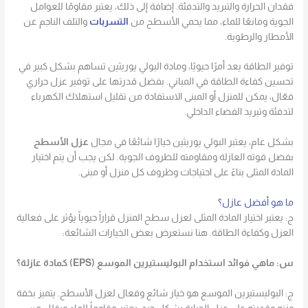
فقدان الحرارة والتبريد والتدفئة. إضافة إلى ذلك، يعتبر مقاومًا للعوامل
الجوية ومانعًا للماء، مما يحمي الأسطح من
التسربات
والتلف الناجم عن
الأمطار والرطوبة.
توفير الطاقة يعد أمرًا حيويًا، ومادة البولي يوريثين تساهم بشكل كبير في
تحسين كفاءة الطاقة في المباني. بفضل قدرتها على توفير عزل حراري
فعّال، يمكن للمنزل أو المبنى الاستفادة من تقليل استهلاك الكهرباء
لتدفئة وتبريد الفضاء الداخلي.
بشكل عام، يعتبر البولي يوريثين خيارًا شائعًا في مجال
عزل الأسطح
بفضل قوته العازلة ومقاومته للظروف الجوية. لكن يجب أن يتم اختيار
المادة المثلى بناءً على احتياجات وظروف كل منزل أو مبنى.
ما هو أفضل عازل؟
ج: يعتبر اختيار المادة المثلى لعزل سطح المنزل قراراً حيوياً يؤثر على فعالية
العزل وكفاءة الطاقة. هنا نستعرض بعض الخيارات الشائعة:
س: ماهي فوائد استخدام البوليستيرين الموسع (EPS) كمادة عازلة؟
ج: البوليستيرين الموسع هو خيار شائع وفعال لعزل الأسطح. يتميز بخفة