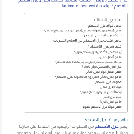
عزل اسطح بالرياض
,
الاسئلة الشائعه
,
خدمات العزل
,
عزل اسطح
بالقصيم
/ بواسطة
karima-el-senussi
محتوى المقاله
ماهي فوائد عزل الاسطح
ما هي أهمية العزل لمنزلك؟ وما هي أفضل شركة عزل اسطح بالرياض؟
شركة عزل الاسطح بالرياض
ماهي تقنيات عزل الاسطح من المياه والتسربات
كيف يتم عزل الأسطح؟
أي مادة هي الأفضل لعزل سطح منزل؟
ما هو أفضل عازل؟
س: هل يُفضل استخدام البولي يوريثين كمادة عازلة للسطح؟
هل العزل الإسمنتي يرش بالماء ؟
ماهي افضل انواع العزل المائي؟
ما هو العزل المائي والحراري؟ وما خطواته لعزل الأسطح؟
خطوات عزل الأسطح:
فوائد العزل المائي
أيهما أفضل عزل الرولات او الفوم؟
فوائد عزل الفوم
ما هو العزل البارد؟
ماهي فوائد عزل الأسطح بالفوم
ماهي فوائد عزل الاسطح
يعتبر
عزل الأسطح
من الخطوات الرئيسية في الحفاظ على منازلنا
ومبانينا. فهو ليس مجرد عملية فنية، بل يمتد تأثيره ليشمل مجموعة