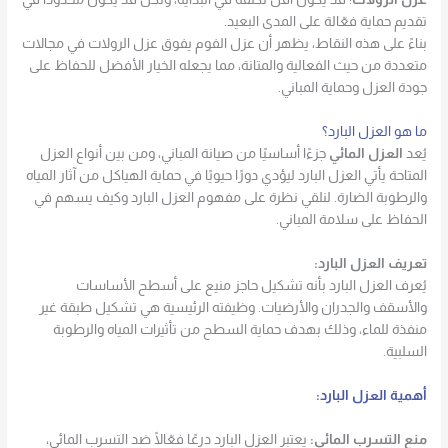
تقديم حماية فعّالة على المدى البعيد.
بناءً على هذه النقاط، يظهر أن عزل الفوم يفوق عزل الرولات في مجالات
متعددة من حيث الفعالية والمتانة، مما يجعله الخيار الأفضل للحفاظ على
جودة العزل وحماية المباني.
ما هو العزل البارد؟
يُعد
العزل المائي
جزءًا أساسيًا من صيانة المباني، ومن بين أنواع العزل
المتاحة يأتي العزل البارد ليؤدي دورًا حيويًا في حماية الهياكل من آثار المياه
والرطوبة الضارة. لنلقي نظرة على مفهوم العزل البارد وكيف يسهم في
الحفاظ على سلامة المباني.
تعريف العزل البارد:
يُعرف العزل البارد بأنه تشكيل حاجز منيع على أسطح الأساسات
والأسقف والجدران والأرضيات. وظيفته الرئيسية هي تشكيل طبقة غير
منفذة للماء، وذلك بهدف حماية السطح من تأثيرات المياه والرطوبة
السلبية.
أهمية العزل البارد:
منع التسرب المائي:
يعتبر العزل البارد درعًا فعّالًا ضد التسرب المائي،