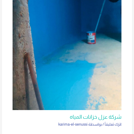
شركة عزل خزانات المياه
اترك تعليقاً
/ بواسطة
karima-el-senussi