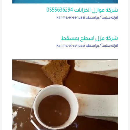
شركة عوازل الخزانات 0555636294
اترك تعليقاً
/ بواسطة
karima-el-senussi
شركة عزل اسطح بمسقط
اترك تعليقاً
/ بواسطة
karima-el-senussi