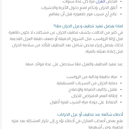
افحص
العزل
مرة كل عدة سنوات.
أغلق الخزان بإحكام لمنع دخول الأتربة والحشرات.
عالج أي تسرب فور ظهوره قبل أن يتفاقم.
لماذا يفضل تنفيذ تنظيف وعزل الخزان معًا؟
في كثير من الحالات يكشف تنظيف الخزان عن مشكلات لا تكون ظاهرة
قبل إزالة الرواسب، مثل الشروخ الدقيقة أو ضعف طبقة العزل القديمة.
لذلك يفضل إجراء فحص شامل بعد التنظيف للتأكد من سلامة الخزان
قبل إعادة تعبئته بالمياه.
عند تنفيذ التنظيف والعزل معًا ستحصل على عدة فوائد، منها:
مياه نظيفة وخالية من الرواسب.
حماية الخزان من التسربات المستقبلية.
تقليل تكاليف الصيانة والإصلاح.
إطالة العمر الافتراضي للخزان.
الحفاظ على جودة مياه الشرب لفترة أطول.
أخطاء شائعة عند تنظيف أو عزل الخزانات
يقع بعض أصحاب المنازل في أخطاء تؤدي إلى تكرار المشكلة بعد فترة
قصيرة، ومن أشهرها: