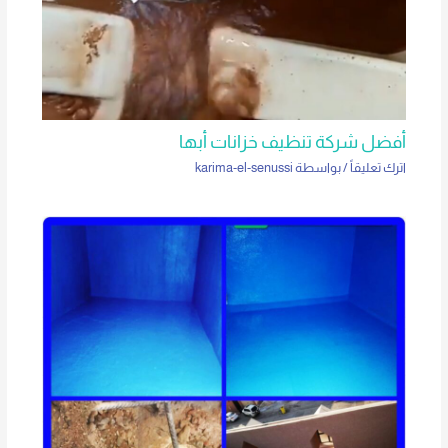
أفضل شركة تنظيف خزانات أبها
اترك تعليقاً
/ بواسطة
karima-el-senussi