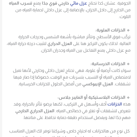
الجوفية. عشان كذا تحتاج
عزل مائي
خارجي قوي جدًا
يمنع
تسرب المياه
من الخارج إلى داخل الخزان، بالإضافة إلى عزل داخلي لحماية المياه من
التلوث.
🔹
الخزانات العلوية:
تركّب فوق الأسطح، وتتأثر مباشرة بأشعة الشمس ودرجات الحرارة
العالية. لذلك يكون التركيز هنا على
العزل الحراري
لتثبيت درجة حرارة المياه،
مع عزل داخلي يمنع التفاعل بين المياه وجدران الخزان.
🔹
الخزانات الخرسانية:
سواء كانت أرضية أو علوية، فهي تحتاج لعزل داخلي وخارجي لأنها تميل
لامتصاص المياه أو التسبب بتسربات مع الوقت، خصوصًا إذا صار فيها
تشققات.
العزل الإيبوكسي
من أفضل الحلول للخزانات الخرسانية.
🔹
الخزانات البلاستيكية أو الفايبر جلاس:
هذه
الخزانات
أخف وأسهل في التركيب، لكنها برضو تتأثر بالحرارة، وقد
تتعرض لتشققات أو تغيّر في خصائص المياه.
العزل الحراري الخارجي
مهم جدًا لها، ويفضل استخدام طبقة حماية تحافظ على متانتها.
كل نوع من هالخزانات له احتياج خاص، وشركتنا توفر لك العزل المناسب