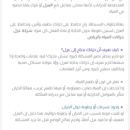
المخصصة للخزانات، لأنها ممكن تتفاعل مع
العزل
أو تترك بقايا مضرة
في المياه.
بهالخطوات البسيطة، راح تحافظ على خزانك نظيف وآمن، وتحافظ على
العزل لسنين طويلة بدون الحاجة لإعادة العمل كل فترة.
شركة عزل
خزانات المياه بالرياض
🔹 كيف تعرف أن خزانك يحتاج إلى عزل؟
مو لازم تنتظر تصير المشكلة كبيرة عشان تتحرك! فيه علامات واضحة إذا
شفتها لازم تعرف إن خزانك بحاجة لعزل، وإلا بتواجه مشاكل صحية
وتكاليف تصليح كبيرة. ومن أبرز العلامات:
🔸 تغيّر في لون أو طعم المياه:
إذا لاحظت إن المياه صارت صفراوية، أو فيها طعم غريب، فغالبًا الخزان
متأثر بالعوامل الخارجية أو فيه تفاعل مع جدرانه المتآكلة.
🔸 وجود تسربات أو رطوبة حول الخزان:
لو لقيت مويه تتسرب من الخزان أو رطوبة حوالينه، هذا دليل إن العزل
ضعيف أو ما فيه عزل أصلاً، ولازم تعالج الوضع قبل ما تزيد المشكلة.