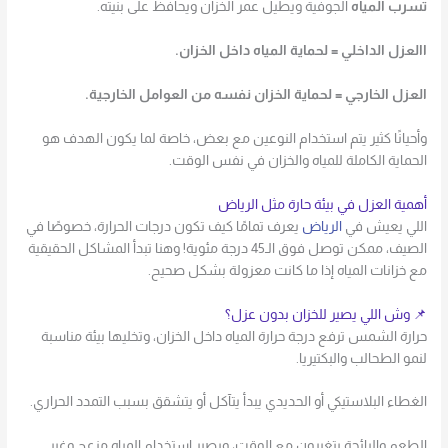
تسرب المياه
الجوفية ويطيل عمر الخزان ويحافظ على بنيته.
االعزل الداخلي = لحماية المياه داخل الخزان.
العزل الخارجي = لحماية الخزان نفسه من العوامل الخارجية.
وأحيانًا كثير يتم استخدام النوعين مع بعض، خاصة لما يكون الهدف هو
الحماية الكاملة للمياه والخزان في نفس الوقت.
أهمية العزل في بيئة حارة مثل الرياض
اللي يعيش في
الرياض
يعرف تمامًا كيف تكون درجات الحرارة، خصوصًا في
الصيف، ممكن توصل فوق الـ45 درجة مئوية! وهنا تبدأ المشاكل الحقيقية
مع خزانات المياه إذا ما كانت معزولة بشكل صحيح.
📌 وش اللي يصير للخزان بدون عزل؟
حرارة الشمس ترفع درجة حرارة المياه داخل الخزان، وتخليها بيئة مناسبة
لنمو الطحالب والبكتيريا.
الغطاء البلاستيكي أو الحديدي يبدأ يتآكل أو يتشقق بسبب التمدد الحراري.
الطعم والرائحة يتغيرون مع الوقت، ويصير استخدام المياه مزعج وغير