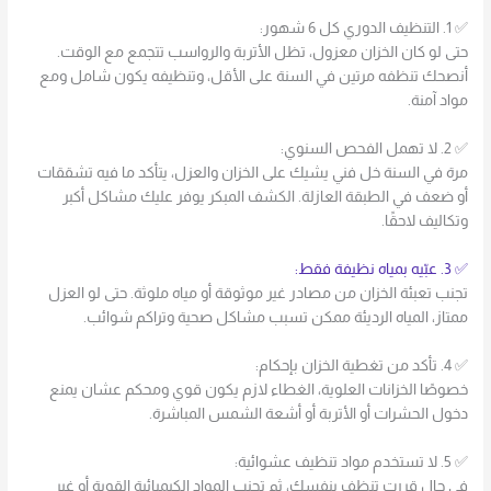
✅ 1. التنظيف الدوري كل 6 شهور:
حتى لو كان الخزان معزول، تظل الأتربة والرواسب تتجمع مع الوقت.
أنصحك تنظفه مرتين في السنة على الأقل، وتنظيفه يكون شامل ومع
مواد آمنة.
✅ 2. لا تهمل الفحص السنوي:
مرة في السنة خل فني يشيك على الخزان والعزل، يتأكد ما فيه تشققات
أو ضعف في الطبقة العازلة. الكشف المبكر يوفر عليك مشاكل أكبر
وتكاليف لاحقًا.
✅ 3. عبّيه بمياه نظيفة فقط:
تجنب تعبئة الخزان من مصادر غير موثوقة أو مياه ملوثة. حتى لو العزل
ممتاز، المياه الرديئة ممكن تسبب مشاكل صحية وتراكم شوائب.
✅ 4. تأكد من تغطية الخزان بإحكام:
خصوصًا الخزانات العلوية، الغطاء لازم يكون قوي ومحكم عشان يمنع
دخول الحشرات أو الأتربة أو أشعة الشمس المباشرة.
✅ 5. لا تستخدم مواد تنظيف عشوائية:
في حال قررت تنظف بنفسك، ثم تجنب المواد الكيميائية القوية أو غير