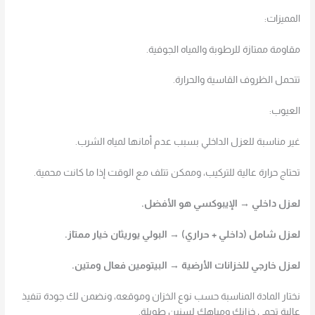
المميزات:
مقاومة ممتازة للرطوبة والمياه الجوفية.
تتحمل الظروف القاسية والحرارة.
العيوب:
غير مناسبة للعزل الداخلي بسبب عدم أمانها لمياه الشرب.
تحتاج حرارة عالية للتركيب، وممكن تتلف مع الوقت إذا ما كانت محمية.
لعزل داخلي → الإيبوكسي هو الأفضل.
لعزل شامل (داخلي + حراري) → البولي يوريثان خيار ممتاز.
لعزل خارجي للخزانات الأرضية → البيتومين فعال ومتين.
نختار المادة المناسبة حسب نوع الخزان وموقعه، ونضمن لك جودة تنفيذ
عالية تحمي خزانك ومياهك لسنين طويلة.