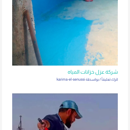
شركة عزل خزانات المياه
اترك تعليقاً
/ بواسطة
karima-el-senussi