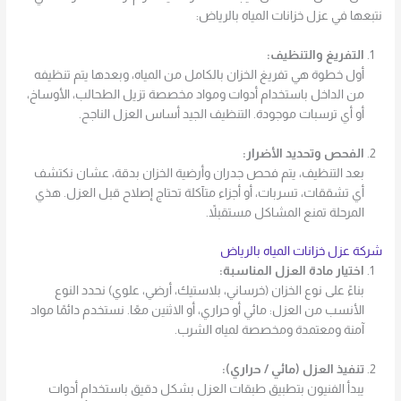
نتبعها في عزل خزانات المياه بالرياض:
التفريغ والتنظيف:
أول خطوة هي تفريغ الخزان بالكامل من المياه، وبعدها يتم تنظيفه
من الداخل باستخدام أدوات ومواد مخصصة تزيل الطحالب، الأوساخ،
أو أي ترسبات موجودة. التنظيف الجيد أساس العزل الناجح.
الفحص وتحديد الأضرار:
بعد التنظيف، يتم فحص جدران وأرضية الخزان بدقة، عشان نكتشف
أي تشققات، تسربات، أو أجزاء متآكلة تحتاج إصلاح قبل العزل. هذي
المرحلة تمنع المشاكل مستقبلاً.
شركة عزل خزانات المياه بالرياض
اختيار مادة العزل المناسبة:
بناءً على نوع الخزان (خرساني، بلاستيك، أرضي، علوي) نحدد النوع
الأنسب من العزل: مائي أو حراري، أو الاثنين معًا. نستخدم دائمًا مواد
آمنة ومعتمدة ومخصصة لمياه الشرب.
تنفيذ العزل (مائي / حراري):
يبدأ الفنيون بتطبيق طبقات العزل بشكل دقيق باستخدام أدوات