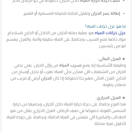
تثبيت درجة حرارة المياه
داخل الخزان، خصوصًا في جو الرياض الحار.
إطالة عمر الخزان
وتقليل الحاجة للصيانة المستمرة أو التغيير.
ما هو عزل خزانات المياه؟
عزل خزانات المياه
هو عملية حماية الخزان من الداخل أو الخارج باستخدام
مواد خاصة تمنع التسرب، وتحافظ على المياه نظيفة وآمنة. والعزل ينقسم
لنوعين رئيسيين:
🔹 العزل المائي:
وظيفته الأساسية إنه يمنع
تسرب المياه
من وإلى الخزان. يعني يحمي
الخزان من التشققات اللي ممكن تخلّي المياه تهرب أو تدخل أوساخ من
الخارج. العزل المائي مهم جدًا خصوصًا إذا كان
الخزان
أرضي أو قريب من
مصادر رطوبة.
🔹 العزل الحراري:
هذا النوع يحافظ على درجة حرارة المياه داخل الخزان، ويحميها من حرارة
الشمس القوية، خصوصًا في صيف الرياض. العزل الحراري يقلل من نمو
الطحالب والبكتيريا اللي تنتعش في المياه الدافئة، ويحافظ على جودة المياه
لأطول فترة ممكنة.