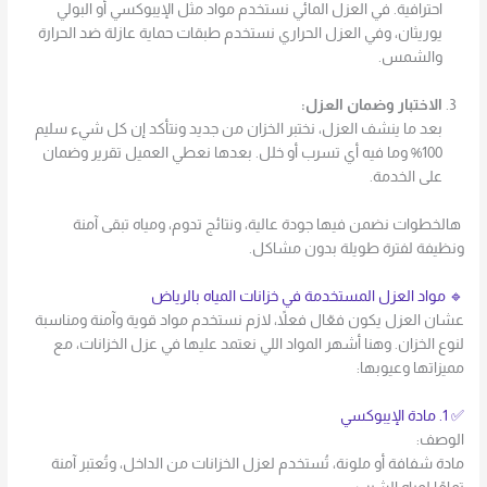
احترافية. في العزل المائي نستخدم مواد مثل الإيبوكسي أو البولي
يوريثان، وفي العزل الحراري نستخدم طبقات حماية عازلة ضد الحرارة
والشمس.
الاختبار وضمان العزل:
بعد ما ينشف العزل، نختبر الخزان من جديد ونتأكد إن كل شيء سليم
100% وما فيه أي تسرب أو خلل. بعدها نعطي العميل تقرير وضمان
على الخدمة.
هالخطوات نضمن فيها جودة عالية، ونتائج تدوم، ومياه تبقى آمنة
ونظيفة لفترة طويلة بدون مشاكل.
🔹 مواد العزل المستخدمة في خزانات المياه بالرياض
عشان العزل يكون فعّال فعلاً، لازم نستخدم مواد قوية وآمنة ومناسبة
لنوع الخزان. وهنا أشهر المواد اللي نعتمد عليها في عزل الخزانات، مع
مميزاتها وعيوبها:
✅ 1. مادة الإيبوكسي
الوصف:
مادة شفافة أو ملونة، تُستخدم لعزل الخزانات من الداخل، وتُعتبر آمنة