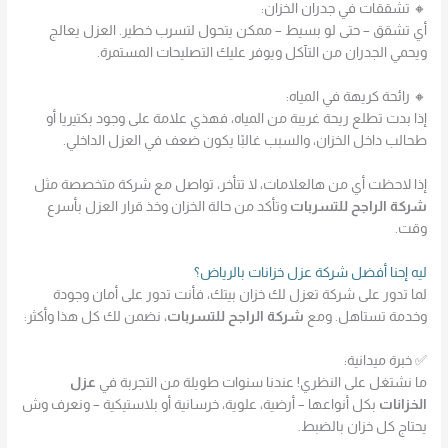
🔸 تشققات في جدران الخزان:
أي تشقق – حتى لو بسيط – ممكن يتحول لتسرب خطير. العزل يعالج
ويحمي الجدران من التآكل ويوفر عليك التصليحات المستمرة.
🔸 رائحة كريهة في المياه:
إذا بدت تطلع ريحة غريبة من المياه، فهذي علامة على وجود بكتيريا أو
طحالب داخل الخزان، والسبب غالبًا يكون ضعف في العزل الداخلي.
إذا لاحظت أي من هالعلامات، لا تتأخر، تواصل مع شركة متخصصة مثل
شركة الراجح للتسربات
وتأكد من حالة الخزان وخذ قرار العزل بأسرع
وقت.
ليه إحنا أفضل شركة عزل خزانات بالرياض؟
لما تدور على شركة تعزل لك خزان بيتك، فأنت تدور على أمان وجودة
وخدمة تستاهل. ومع
شركة الراجح للتسربات
، نضمن لك كل هذا وأكثر:
✅ خبرة ميدانية:
ما نشتغل على النظري! عندنا سنوات طويلة من التجربة في
عزل
الخزانات
بكل أنواعها – أرضية، علوية، خرسانية أو بلاستيكية – ونعرف وش
يحتاج كل خزان بالضبط.