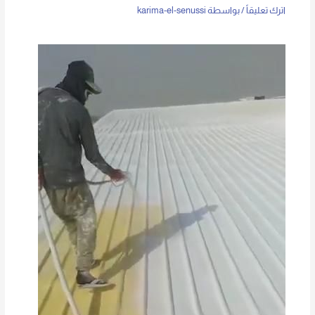
اترك تعليقاً
/ بواسطة
karima-el-senussi