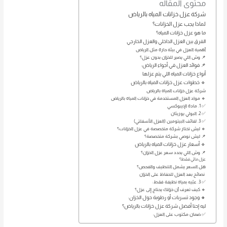
محتوى المقاله
شركة عزل خزانات المياه بالرياض
لماذا يجب عزل الخزانات؟
ما هو عزل خزانات المياه؟
الفرق بين العزل الداخلي والعزل الخارجي
أهمية العزل في بيئة حارة مثل الرياض
📌 وش اللي يصير للخزان بدون عزل؟
📌 فوائد العزل في أجواء الرياض:
أنواع خزانات المياه اللي يتم عزلها
🔹 خطوات عزل خزانات المياه بالرياض
شركة عزل خزانات المياه بالرياض
🔹 مواد العزل المستخدمة في خزانات المياه بالرياض
✅ 1. مادة الإيبوكسي
✅ 2. البولي يوريثان
✅ 3. لفائف البيتومين (العزل الأسفلتي)
🔹 ليش تختار شركة متخصصة في عزل الخزانات؟
📌 ليش نوصي بشركة متخصصة؟
🔹 أسعار عزل خزانات المياه بالرياض
📌 وش اللي يحدد سعر عزل الخزان؟
عزل مائي فقط؟
هل السعر يشمل التنظيف والفحص؟
نصائح بعد العزل للحفاظ على الخزان
✅ 3. عبّيه بمياه نظيفة فقط:
🔹 كيف تعرف أن خزانك يحتاج إلى عزل؟
🔸 وجود تسربات أو رطوبة حول الخزان:
ليه إحنا أفضل شركة عزل خزانات بالرياض؟
✅ ضمان مكتوب على العزل: