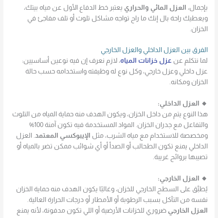
بإجمال،
العزل المائي والحراري
يعتبر خط الدفاع الأول عن مياه بيتك،
ويعطيك راحة بال إنك ما راح تواجه مشاكل تلوث أو تلف مفاجئ في
الخزان.
الفرق بين العزل الداخلي والعزل الخارجي
لما نتكلم عن
عزل خزانات المياه
، لازم نعرف إن فيه نوعين أساسيين:
عزل داخلي وعزل خارجي، وكل نوع له وظيفته واستخدامه حسب حالة
الخزان ومكانه.
🔸 العزل الداخلي:
هذا النوع يتم من داخل الخزان، ويكون الهدف منه حماية المياه من التلوث
والتفاعل مع جدران الخزان. المواد المستخدمة فيه تكون آمنة 100%
ومخصصة للاستخدام مع مياه الشرب، مثل
الإيبوكسي المعتمد
. العزل
الداخلي يمنع تكون الطحالب أو الصدأ أو أي شوائب ممكن تضر بالمياه أو
تصيبها بروائح غريبة.
🔸 العزل الخارجي:
يُطبَّق على السطح الخارجي للخزان، وغالبًا يكون الهدف منه حماية الخزان
نفسه من التآكل بسبب الرطوبة أو الأمطار أو درجات الحرارة العالية.
العزل الخارجي
ضروري للخزانات الأرضية أو اللي تكون مدفونة، لأنه يمنع