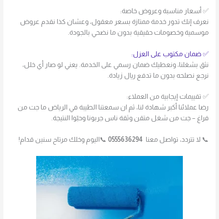
✅ أسعار مناسبة وعروض خاصة:
نعرف إنك تدور خدمة ممتازة بسعر معقول، وعشان كذا نقدم عروض
موسمية وخصومات حقيقية بدون ما نضحي بالجودة.
✅ ضمان مكتوب على العزل:
نثق بشغلنا، ونعطيك ضمان رسمي على الخدمة. يعني لو صار أي خلل،
نرجع نصلحه بدون ما تدفع ريال زيادة.
✅ تقييمات إيجابية من العملاء:
رضا عملائنا أكبر شهادة لنا، ثم ان سمعتنا الطيبة في الرياض ما جت من
فراغ – جت من شغل متقن وثقة ناس جربونا وحبّوا النتيجة.
📞 لا تتردد، تواصل معنا
0555636294
📞اليوم وخلك مرتاح سنين قدام!