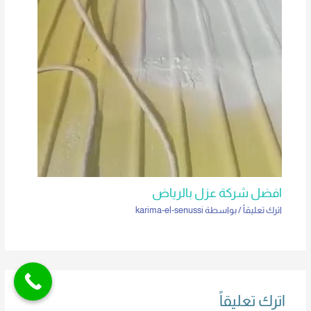
افضل شركة عزل بالرياض
اترك تعليقاً
/ بواسطة
karima-el-senussi
اترك تعليقاً