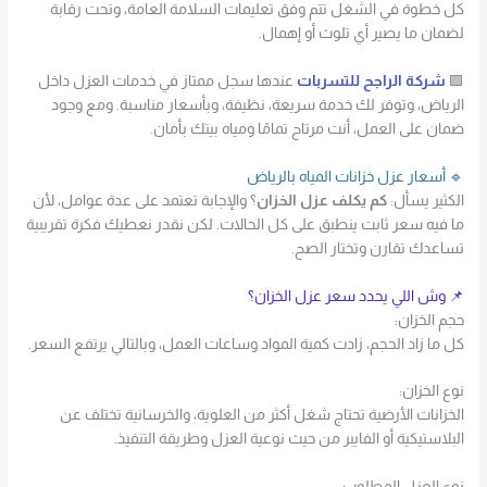
كل خطوة في الشغل تتم وفق تعليمات السلامة العامة، وتحت رقابة
لضمان ما يصير أي تلوث أو إهمال.
🟩
شركة الراجح للتسربات
عندها سجل ممتاز في خدمات العزل داخل
الرياض، وتوفر لك خدمة سريعة، نظيفة، وبأسعار مناسبة. ومع وجود
ضمان على العمل، أنت مرتاح تمامًا ومياه بيتك بأمان.
🔹 أسعار عزل خزانات المياه بالرياض
الكثير يسأل:
كم يكلف عزل الخزان
؟ والإجابة تعتمد على عدة عوامل، لأن
ما فيه سعر ثابت ينطبق على كل الحالات. لكن نقدر نعطيك فكرة تقريبية
تساعدك تقارن وتختار الصح.
📌 وش اللي يحدد سعر عزل الخزان؟
حجم الخزان:
كل ما زاد الحجم، زادت كمية المواد وساعات العمل، وبالتالي يرتفع السعر.
نوع الخزان:
الخزانات الأرضية تحتاج شغل أكثر من العلوية، والخرسانية تختلف عن
البلاستيكية أو الفايبر من حيث نوعية العزل وطريقة التنفيذ.
نوع العزل المطلوب: