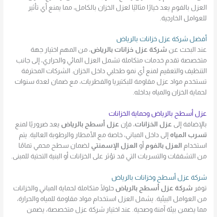
العزل بالفوم يعد خيارًا مثاليًا لعزل الخزان بالكامل، مما يمنع أي تأثير
للعوامل الخارجية.
أفضل شركة عزل خزانات بالرياض
عند البحث عن
شركة عزل خزانات بالرياض
، من المهم اختيار جهة
متخصصة تقدم خدمات متكاملة تشمل العزل المائي والحراري، إلى جانب
التنظيف والتعقيم لمنع أي نمو طحلبي داخل الخزان. الشركات المحترفة
تستخدم مواد عزل مقاومة للبكتيريا والفطريات، مع ضمان لعدة سنوات
لحماية الخزان والمياه بداخله.
عزل أسطح بالرياض وحماية الخزانات
بالإضافة إلى
عزل الخزانات
، فإن
عزل أسطح بالرياض
يعد ضروريًا لمنع
تسرب المياه
إلى داخل المباني، خاصة مع الأمطار والرطوبة العالية. يتم
استخدام
العزل بالفوم
أو
العزل الإسمنتي
لضمان سطح محمي تمامًا
من التشققات والتسربات التي قد تؤثر على الخزانات أو البنية التحتية للمبنى.
شركة عزل أسطح وخزانات بالرياض
توفر
شركة عزل أسطح بالرياض
حلولًا متكاملة لحماية المباني والخزانات
من العوامل البيئية. يشمل العزل استخدام مواد مقاومة للمياه والحرارة،
مما يضمن بيئة آمنة وصحية. عند اختيار شركة عزل متخصصة، يضمن