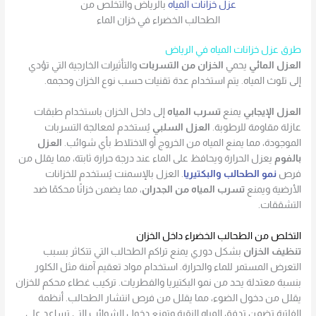
عزل خزانات المياه
بالرياض والتخلص من
الطحالب الخضراء في خزان الماء
طرق عزل خزانات المياه في الرياض
العزل المائي
يحمي
الخزان من التسربات
والتأثيرات الخارجية التي تؤدي
إلى تلوث المياه. يتم استخدام عدة تقنيات حسب نوع الخزان وحجمه.
العزل الإيجابي
يمنع
تسرب المياه
إلى داخل الخزان باستخدام طبقات
عازلة مقاومة للرطوبة.
العزل السلبي
يُستخدم لمعالجة التسربات
الموجودة، مما يمنع المياه من الخروج أو الاختلاط بأي شوائب.
العزل
بالفوم
يعزل الحرارة ويحافظ على الماء عند درجة حرارة ثابتة، مما يقلل من
فرص
نمو الطحالب والبكتيريا
. العزل بالإسمنت يُستخدم للخزانات
الأرضية ويمنع
تسرب المياه من الجدران
، مما يضمن خزانًا محكمًا ضد
التشققات.
التخلص من الطحالب الخضراء داخل الخزان
تنظيف الخزان
بشكل دوري يمنع تراكم الطحالب التي تتكاثر بسبب
التعرض المستمر للماء والحرارة. استخدام مواد تعقيم آمنة مثل الكلور
بنسبة معتدلة يحد من نمو البكتيريا والفطريات. تركيب غطاء محكم للخزان
يقلل من دخول الضوء، مما يقلل من فرص انتشار الطحالب. أنظمة
الفلترة تضمن تدفق المياه النقية وتمنع دخول الشوائب التي تساعد على