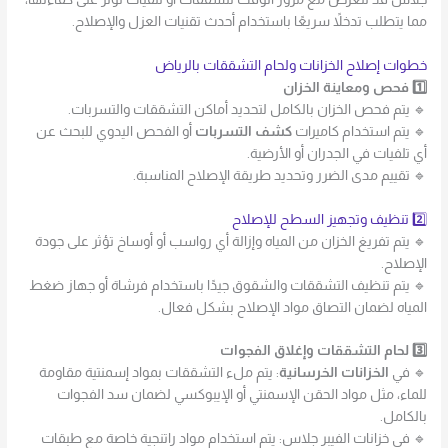
مما يتطلب تدخلاً سريعًا باستخدام أحدث تقنيات العزل والإصلاح.
خطوات إصلاح الخزانات ولحام التشققات بالرياض
1️⃣ فحص ومعاينة الخزان
🔹 يتم فحص الخزان بالكامل لتحديد أماكن التشققات والتسربات.
🔹 يتم استخدام كاميرات
كشف التسربات
أو الفحص اليدوي للبحث عن
أي تلفيات في الجدران أو الأرضية.
🔹 تقييم مدى الضرر وتحديد طريقة الإصلاح المناسبة.
2️⃣ تنظيف وتجهيز السطح للإصلاح
🔹 يتم تفريغ الخزان من المياه وإزالة أي رواسب أو أوساخ تؤثر على جودة
الإصلاح.
🔹 يتم تنظيف التشققات والشقوق جيدًا باستخدام فرشاة أو جهاز ضغط
المياه لضمان التصاق مواد الإصلاح بشكل فعال.
3️⃣ لحام التشققات وإغلاق الفجوات
🔹 في
الخزانات الخرسانية
: يتم ملء التشققات بمواد إسمنتية مقاومة
للماء، مثل مواد الحقن الإسمنتي أو الإيبوكسي لضمان سد الفجوات
بالكامل.
🔹 في خزانات الفيبر جلاس: يتم استخدام مواد راتنجية خاصة مع طبقات