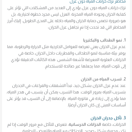
مخاطر ترك خزانات المياه دون عزل
ترك خزانات المياه دون عزل يؤدي إلى العديد من المشكلات التي تؤثر على
كفاءة الخزان وجودة المياه المخزنة. العزل ليس مجرد خطوة اختيارية، بل
هو ضرورة تضمن حماية الخزان والمياه داخله على المدى الطويل. إليك أبرز
المخاطر التي قد تحدث إذا تم تجاهل عزل الخزان:
1. نمو الطحالب والبكتيريا
عدم عزل الخزان يعني تعرضه للعوامل الخارجية مثل الحرارة والرطوبة، مما
يوفر بيئة مناسبة لنمو الطحالب والفطريات داخل الخزان، خاصة في
الخزانات العلوية المعرضة لأشعة الشمس. هذه الكائنات الدقيقة تؤدي
إلى تلوث المياه، مما يجعلها غير صالحة للاستخدام.
2. تسرب المياه من الخزان
عند عدم عزل الخزان بشكل جيد، تبدأ التشققات والفراغات في الجدران
بتسريب المياه بمرور الوقت. هذا التسرب يمكن أن يتسبب في هدر المياه،
مما يؤدي إلى زيادة في فاتورة المياه. بالإضافة إلى أن التسرب قد يؤثر على
أساسات المبنى إن كان الخزان أرضيًا.
3. تآكل جدران الخزان
الخزانات، خاصة
الخزانات الخرسانية
، تتعرض للتآكل مع مرور الوقت إذا لم
تكن محمية بشكل صحيح. الاحتكاك مع المياه والتعرض للرطوبة