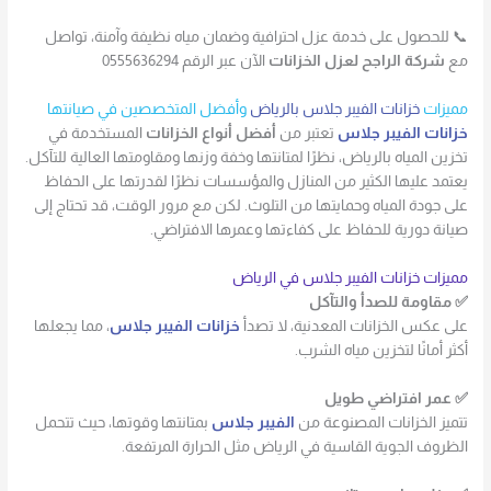
📞 للحصول على خدمة عزل احترافية وضمان مياه نظيفة وآمنة، تواصل
مع
شركة الراجح لعزل الخزانات
الآن عبر الرقم 0555636294
مميزات
خزانات الفيبر جلاس بالرياض
وأفضل المتخصصين في صيانتها
خزانات الفيبر جلاس
تعتبر من
أفضل أنواع الخزانات
المستخدمة في
تخزين المياه بالرياض، نظرًا لمتانتها وخفة وزنها ومقاومتها العالية للتآكل.
يعتمد عليها الكثير من المنازل والمؤسسات نظرًا لقدرتها على الحفاظ
على جودة المياه وحمايتها من التلوث. لكن مع مرور الوقت، قد تحتاج إلى
صيانة دورية للحفاظ على كفاءتها وعمرها الافتراضي.
مميزات خزانات الفيبر جلاس في الرياض
✅ مقاومة للصدأ والتآكل
على عكس الخزانات المعدنية، لا تصدأ
خزانات الفيبر جلاس
، مما يجعلها
أكثر أمانًا لتخزين مياه الشرب.
✅ عمر افتراضي طويل
تتميز الخزانات المصنوعة من
الفيبر جلاس
بمتانتها وقوتها، حيث تتحمل
الظروف الجوية القاسية في الرياض مثل الحرارة المرتفعة.