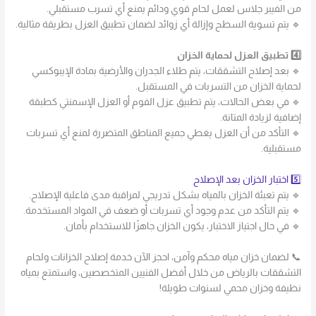
من الفيبر جلاس لعمل لحام قوي ودائم يمنع أي تسرب مستقبلي.
🔹 يتم تسوية السطح وإزالة أي زوائد لضمان تطبيق العزل بطريقة مثالية.
4️⃣ تطبيق العزل لحماية الخزان
🔹 بعد إصلاح التشققات، يتم طلاء الجدران والأرضية بمادة الإيبوكسي
لحماية الخزان من التسربات في المستقبل.
🔹 في بعض الحالات، يتم تطبيق عزل الفوم أو العزل الإسمنتي كطبقة
إضافية لزيادة المتانة.
🔹 التأكد من أن العزل يغطي جميع المناطق المتضررة لمنع أي تسربات
مستقبلية.
5️⃣ اختبار الخزان بعد الإصلاح
🔹 يتم تعبئة الخزان بالمياه بشكل تدريجي لمراقبة مدى فاعلية الإصلاح.
🔹 يتم التأكد من عدم وجود أي تسربات أو ضعف في المواد المستخدمة.
🔹 في حال اجتياز الاختبار، يكون الخزان جاهزًا للاستخدام بأمان.
📞 لضمان خزان مياه محكم وآمن، احجز الآن خدمة إصلاح الخزانات ولحام
التشققات بالرياض من خلال أفضل الفنيين المتخصصين، واستمتع بمياه
نظيفة وخزان محمي لسنوات طويلة!