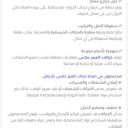
✅ عزل حراري ممتاز
توفر حماية من ارتفاع درجات الحرارة، مما يحافظ على برودة المياه داخل
الخزان حتى في فصل الصيف.
✅ سهولة النقل والتركيب
نظرًا لخفة وزنها
مقارنة بالخزانات الخرسانية
والمعدنية، يمكن نقلها
وتركيبها بسهولة في أي مكان.
✅ متوفرة بأحجام متنوعة
تتوفر
خزانات الفيبر جلاس
بمقاسات مختلفة تناسب جميع الاحتياجات،
سواء كانت منزلية أو تجارية أو صناعية.
متخصصون في صيانة خزانات الفيبر جلاس بالرياض
🔹 إصلاح التشققات والتسربات
قد تتعرض بعض
الخزانات لتشققات
أو تلف بمرور الوقت، لذلك يتم
استخدام مواد معالجة عالية الجودة لإصلاحها وإعادة تقويتها.
🔹 تنظيف وتعقيم الخزان
بما أن
الخزانات
قد تتعرض لتراكم الأوساخ والرواسب، يقوم المتخصصون
بتنظيفها باستخدام مواد آمنة وصحية، مما يضمن مياه نظيفة خالية من
الملوثات.