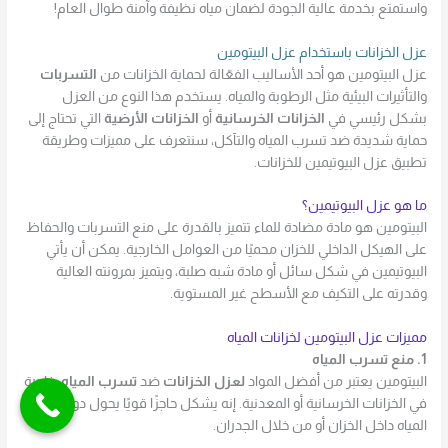
واستمتع بخدمة عالية الجودة لضمان مياه نظيفة وآمنة طوال العام!
عزل الخزانات باستخدام عزل البيتومين
عزل البيتومين هو أحد الأساليب الفعّالة لحماية الخزانات من
التسربات
والتأثيرات البيئية مثل الرطوبة والمياه. يستخدم هذا النوع من العزل
بشكل رئيسي في
الخزانات الخرسانية
أو
الخزانات الأرضية
التي تحتاج إلى
حماية شديدة ضد تسرب المياه والتآكل، سنتعرف على مميزات وطريقة
تطبيق عزل البيوتيمين للخزانات.
ما هو عزل البيوتيمين؟
البيتومين هو مادة مضادة للماء تتميز بالقدرة على منع التسربات والحفاظ
على الهيكل الداخلي للخزان محميًا من العوامل الخارجية. يمكن أن يأتي
البيوتيمين في شكل سائل أو مادة شبه صلبة، ويتميز بمرونته العالية
وقدرته على التكيف مع الأسطح غير المستوية.
مميزات عزل البيتومين لخزانات المياه
1. منع تسرب المياه
البيتومين يعتبر من أفضل المواد
لعزل الخزانات
ضد
تسرب المياه
، خاصة
في الخزانات الخرسانية أو المعدنية. إنه يشكل حاجزًا قويًا يحول دون تسرب
المياه داخل الخزان أو من خلال الجدران.