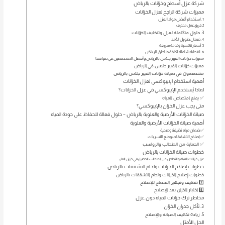
شركة عزل أسطح وخزانات بالرياض
مميزات شركة الراجح لعزل الخزانات
1. استخدام أفضل مواد العزل
2. فريق عمل محترف
3. حلول متكاملة لعزل وتنظيف الخزانات
4. ضمان طويل الأمد
5. أسعار تنافسية وخدمة سريعة
6. تغطية شاملة لكافة مناطق الرياض
مميزات خزانات الفيبر جلاس بالرياض وأفضل المتخصصين في صيانتها
مميزات خزانات الفيبر جلاس في الرياض
متخصصون في صيانة خزانات الفيبر جلاس بالرياض
أهمية استخدام الإيبوكسي لعزل الخزانات
لماذا يُستخدم الإيبوكسي في عزل الخزانات؟
✅ يمنع امتصاص المياه
متى يجب عزل الخزان بالإيبوكسي؟
صيانة الخزانات الأرضية والعلوية بالرياض – حلول فعالة للحفاظ على جودة المياه
أهمية صيانة الخزانات الأرضية والعلوية
✅ ضمان مياه نظيفة وصحية
✅ إصلاح التشققات ومنع التسربات
✅ الحماية من الطحالب والرواسب
خطوات صيانة الخزانات بالرياض
عزل خزانات المياه والتخلص من الطحالب الخضراء في خزان الماء
خطوات إصلاح الخزانات ولحام التشققات بالرياض
خطوات إصلاح الخزانات ولحام التشققات بالرياض
2️⃣ تنظيف وتجهيز السطح للإصلاح
5️⃣ اختبار الخزان بعد الإصلاح
مخاطر ترك خزانات المياه دون عزل
3. تآكل جدران الخزان
5. زيادة تكاليف الصيانة والإصلاح
الحل الأمثل