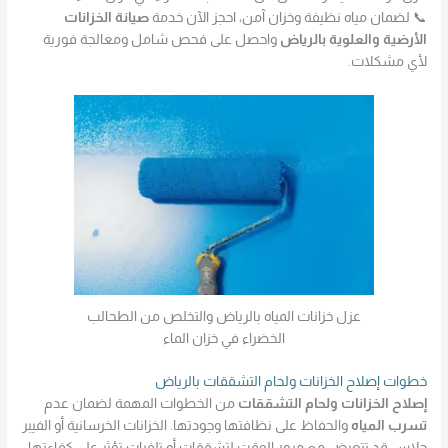
📞 لضمان مياه نظيفة وخزان آمن، احجز الآن خدمة
صيانة الخزانات
الأرضية والعلوية بالرياض
واحصل على فحص شامل ومعالجة فورية
لأي مشكلات.
عزل خزانات المياه بالرياض والتخلص من الطحالب
الخضراء في خزان الماء
خطوات إصلاح الخزانات ولحام التشققات بالرياض
إصلاح الخزانات ولحام التشققات
من الخطوات المهمة لضمان عدم
تسرب المياه
والحفاظ على نظافتها وجودتها. الخزانات الخرسانية أو الفيبر
جلاس قد تتعرض مع مرور الوقت لتشققات أو تلفيات تؤثر على كفاءتها،