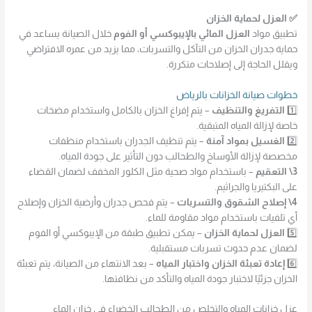
✅ العزل لحماية الخزان
تطبيق مواد
العزل المائي بالإيبوكسي أو الفوم
خلال الصيانة يساعد في
حماية جدران الخزان من التآكل والتسربات، مما يزيد من عمره الافتراضي
ويقلل الحاجة إلى إصلاحات متكررة.
خطوات صيانة الخزانات بالرياض
1️⃣
التفريغ والتنظيف
– يتم إفراغ الخزان بالكامل واستخدام مضخات
خاصة لإزالة المياه المتبقية.
2️⃣
الغسيل بمواد آمنة
– يتم تنظيف الجدران باستخدام منظفات
مخصصة لإزالة الأوساخ والطحالب دون التأثير على جودة المياه.
3\ التعقيم
– باستخدام مواد صحية مثل الكلور المخفف لضمان القضاء
على البكتيريا والجراثيم.
4\ إصلاح الشقوق والتسربات
– يتم فحص جدران وأرضية الخزان وإصلاح
أي تلفيات باستخدام مواد مقاومة للماء.
5️⃣
العزل لحماية الخزان
– يمكن تطبيق طبقة من الإيبوكسي أو الفوم
لضمان عدم حدوث تسربات مستقبلية.
6️⃣
إعادة تعبئة الخزان واختبار المياه
– بعد الانتهاء من الصيانة، يتم تعبئة
الخزان جزئيًا لاختبار جودة المياه والتأكد من نظافتها.
عزل خزانات المياه والتخلص من الطحالب الخضراء في خزان الماء