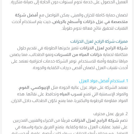
العميل الحصول على خدمة تدوم لسنوات دون الحاجة إلى صيانة متكررة.
لضمان حماية كاملة للخزان والمبنى، يمكن التواصل مع
أفضل شركة
متخصصة في عزل خزانات وأسطح بالرياض
، حيث يتم استخدام أحدث
التقنيات لتحقيق نتائج فعالة تدوم طويلاً.
مميزات شركة الراجح لعزل الخزانات
شركة الراجح لعزل الخزانات
تتميز بخبرتها الطويلة في تقديم حلول
متكاملة لحماية
خزانات المياه من التسربات
ونمو الطحالب، مما يضمن
مياهًا نظيفة وآمنة للاستخدام. توفر الشركة خدمات احترافية تعتمد على
أحدث تقنيات العزل لضمان أقصى درجات الكفاءة والجودة.
1. استخدام أفضل مواد العزل
تعتمد الشركة على مواد عزل عالية الجودة مثل
الإيبوكسي
،
الفوم
،
والمواد الإسمنتية التي تمنع
تسرب المياه
وتحافظ على نقائها. هذه
المواد مقاومة للرطوبة والبكتيريا، مما يمنع تكوّن الطحالب داخل الخزان.
2. فريق عمل محترف
تضم
شركة الراجح لعزل الخزانات
فريقًا من الخبراء والفنيين المدربين
على تنفيذ عمليات العزل بدقة وكفاءة. يتمتع الفريق بخبرة واسعة في
التعامل مع مختلف أنواع الخزانات، سواء كانت أرضية، علوية، أو خرسانية.