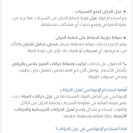
🔹 عزل الخزان لمنع التسربات
يتم استخدام مواد
عزل
قوية لحماية الخزان من التسربات، مما يزيد من
عمره الافتراضي ويمنع حدوث أي مشكلات مستقبلية.
🔹 صيانة دورية للحفاظ على كفاءة الخزان
يوفر الخبراء خدمات صيانة منتظمة تشمل
فحص شامل للخزان
والتأكد
من عدم وجود أي
تسربات
أو تلفيات قد تؤثر على جودة المياه.
📞 للحصول على خدمات
تركيب وصيانة خزانات الفيبر جلاس بالرياض
بأفضل الأسعار، تواصل الآن مع المتخصصين لضمان خزان نظيف
ومحمي لسنوات طويلة.
أهمية استخدام الإيبوكسي لعزل الخزانات
الإيبوكسي من أفضل المواد المستخدمة في
عزل خزانات المياه
، حيث
يتميز بقوته العالية في مقاومة التسربات وحماية الخزان من التآكل
والتلوث. يُستخدم بشكل واسع
لعزل الخزانات الخرسانية والخزانات
الأرضية
، نظرًا لمتانته وسهولة تطبيقه.
لماذا يُستخدم الإيبوكسي في عزل الخزانات؟