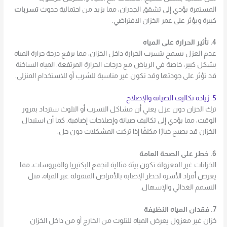
المستمرة يؤدي إلى تشقق الجدران، مما يزيد من احتمالية حدوث
تسربات
كبيرة ويؤثر على عمر الخزان الافتراضي.
4. تأثير الحرارة على المياه
عدم العزل يسمح بتسرب الحرارة داخل الخزان، مما يرفع درجة حرارة المياه
بشكل كبير، خاصة في الرياض مع درجات الحرارة المرتفعة. المياه الساخنة
قد تؤثر على جودتها وقد تكون غير مناسبة للشرب أو للاستخدام المنزلي.
5. زيادة تكاليف الصيانة والإصلاح
ترك الخزان دون عزل يعني أن مشاكل التسرب أو التلوث ستزداد بمرور
الوقت، مما يؤدي إلى تكاليف صيانة وإصلاحات إضافية. كما أن استبدال
الخزان قد يصبح خيارًا مكلفًا إذا تركت المشكلات دون حل.
6. خطر على الصحة العامة
الخزانات غير المعزولة تكون بيئة مثالية لتجمع البكتيريا والفيروسات، مما
يعرض أفراد الأسرة لخطر الإصابة بالأمراض المنقولة عبر المياه، مثل
التسمم الغذائي والإسهال.
7. فقدان المياه النظيفة
خزان غير معزول يعرض المياه للتلوث من الخارج أو من داخل الخزان