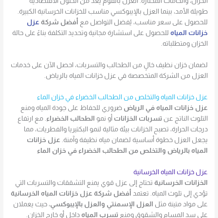
الخزان، والخامات المختارة. العزل بالفوم يعد من الحلول الاقتصادية
طويلة الأمد، بينما العزل بالإيبوكسي مناسب للخزانات الخرسانية الكبيرة.
للحصول على سعر مناسب، يُفضل التواصل مع
أفضل شركة
عزل
خزانات المياه
للحصول على استشارة مجانية وتحديد التكلفة بناءً على حالة
الخزان ومتطلباته.
لضمان خزان نظيف خالٍ من الطحالب والتسربات، احصل الآن على خدمات
العزل من الشركة المتخصصة في عزل خزانات المياه بالرياض.
عزل خزانات المياه والتخلص من الطحالب الخضراء في خزان الماء
عزل خزانات المياه في الرياض
ضروري للحفاظ على جودة المياه ومنع
التلوث الناتج عن
تسربات الخزانات
أو نمو
الطحالب الخضراء
. مع ارتفاع
درجات الحرارة، تصبح الخزانات بيئة مثالية لنمو البكتيريا والفطريات، مما
يجعل العزل خطوة أساسية لضمان مياه نظيفة وآمنة.
عزل خزانات
المياه بالرياض والتخلص من الطحالب الخضراء في خزان الماء
عزل خزانات المياه الخرسانية
الخزانات الخرسانية
تحتاج إلى عزل قوي يمنع التشققات والتسربات التي
تؤدي إلى تلوث المياه. تعتمد
أفضل شركة عزل خزانات المياه الخرسانية
على مواد متينة مثل
العزل الإسمنتي والعزل بالإيبوكسي
، حيث يعملان
على سد المسام والشقوق ومنع
تسرب المياه
داخل أو خارج الخزان.