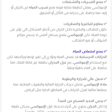
✅ يمنع التسربات والتشققات
الإيبوكسي يعمل كطبقة حماية قوية تمنع
تسرب المياه
من الخزان أو
إليه، مما يحافظ على جدرانه من التآكل أو التشقق.
✅ مقاوم للبكتيريا والفطريات
تكوّن الطحالب والبكتيريا داخل الخزان من أخطر المشاكل التي تؤثر على
جودة المياه، لكن
الإيبوكسي
يتمتع بسطح أملس لا يسمح بتراكم
الشوائب أو نمو الطحالب.
✅ يمنع امتصاص المياه
الخزانات الخرسانية
قد تمتص المياه وتؤدي إلى تغير لونها ورائحتها، لكن
مع استخدام
الإيبوكسي
، يتم
عزل الجدران
بطبقة غير قابلة للنفاذ، مما
يحافظ على الماء نظيفًا ونقيًا.
✅ تحمل عالي للحرارة والرطوبة
مادة الإيبوكسي
تتحمل درجات الحرارة العالية والتغيرات المناخية، مما
يجعلها مثالية لعزل الخزانات في المناطق الحارة مثل الرياض.
✅ يحمي الحديد المسلح من الصدأ
إذا كان
الخزان
يحتوي على أجزاء حديدية، فإن
الإيبوكسي
يشكل طبقة
عازلة تمنع وصول الماء إليها، مما يحميها من التآكل والصدأ.