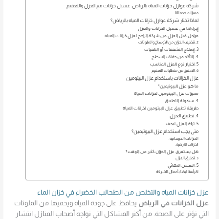
شركة عوازل خزانات المياه بالرياض: غسيل خزانات مع العزل والتعقيم
مميزات خدماتنا
لماذا تختار شركة عوازل خزانات المياه بالرياض؟
إجراءاتنا في غسيل الخزانات والعزل
مراحل قبل العزل من شركة الراجح لعزل خزانات المياه
2. تنظيف الخزان من الأوساخ والملوثات
3. إصلاح التشققات أو التلفيات
4. التأكد من جفاف السطح
5. اختيار نوع العزل المناسب
6. التحقق من متطلبات التعقيم
عزل الخزانات باستخدام عزل البيتومين
ما هو عزل البيوتيمين؟
مميزات عزل البيتومين لخزانات المياه
4. سهولة التطبيق
طريقة تطبيق عزل البيتومين لخزانات المياه
4. تطبيق العزل
5. ترك العزل ليجف
متى يجب استخدام عزل البيوتيمين؟
الخزانات الخرسانية.
الخزانات الأرضية.
هل يستغرق عزل الخزان كثير من الوقت؟
3. تطبيق العزل
5. الفحص النهائي
اقرأ هنا ايضا بأعمال الشركة
عزل خزانات المياه والتخلص من الطحالب الخضراء في خزان الماء
عزل الخزانات في الرياض
يحافظ على جودة المياه ويحميها من الملوثات
التي تؤثر على الصحة. من أكثر المشاكل التي تواجه أصحاب المنازل انتشار