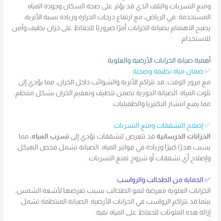
ومنع التسربات والتلف الذي قد يؤثر على صحة السكان وجودة المياه
المستخدمة. في الرياض، مع ارتفاع درجات الحرارة وزيادة نسبة الأتربة،
يصبح الاهتمام بصيانة الخزانات أمرًا ضروريًا للحفاظ على خزان نظيف وآمن
للاستخدام.
أهمية صيانة الخزانات الأرضية والعلوية
✅ ضمان مياه نظيفة وصحية
مع مرور الوقت، قد تتراكم الأتربة والشوائب داخل الخزان، مما يؤدي إلى
تلوث المياه. الصيانة الدورية تضمن تنظيف وتعقيم الخزان بشكل منتظم،
مما يمنع انتشار البكتيريا والطفيليات.
✅ إصلاح التشققات ومنع التسربات
الخزانات الخرسانية
قد تتعرض لتشققات تؤدي إلى
تسرب المياه
، مما
يسبب هدرًا كبيرًا وزيادة في فواتير المياه. الصيانة تشمل فحص الهيكل
وإصلاح أي تشققات أو شروخ تمنع التسربات.
✅ الحماية من الطحالب والرواسب
الخزانات العلوية معرضة لنمو الطحالب بسبب تعرضها لأشعة الشمس،
بينما قد تتراكم الرواسب في الخزانات الأرضية. الصيانة المنتظمة تشمل
إزالة هذه الملوثات للحفاظ على المياه نقية.