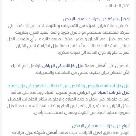
تكاثر الطحالب.
أفضل شركة عزل خزانات المياه بالرياض
لضمان حماية
خزان المياه من التسربات والتلوث
، لا بد من الاعتماد على
شركة متخصصة تستخدم مواد عزل قوية وآمنة. تنفيذ العزل بطريقة
صحيحة يطيل عمر الخزان ويضمن مياهًا نظيفة خالية من أي ملوثات. الحل
المثالي لمشكلة الطحالب يبدأ باختيار خدمة
عزل
احترافية تحمي الخزان
لفترات طويلة دون الحاجة إلى صيانة متكررة.
للحصول على
أفضل خدمة
عزل خزانات في الرياض
، تواصل مع الخبراء
الآن لضمان خزان نظيف محمي من الطحالب والتسربات.
عزل خزانات المياه بالرياض والتخلص من الطحالب الخضراء في خزان الماء
عزل خزانات المياه
في الرياض
يمنع
تسرب المياه
ويحافظ على نقائها
لفترات طويلة. مع ارتفاع درجات الحرارة والرطوبة، تتكاثر الطحالب الخضراء
داخل الخزان، مما يؤدي إلى تغير لون الماء ورائحته. لهذا السبب، يعد العزل
ضرورة لحماية المياه من التلوث وضمان استخدامها بأمان.
أنواع عزل خزانات المياه في الرياض
تتوفر عدة طرق لعزل الخزانات، حيث تعتمد
أفضل شركة عزل خزانات