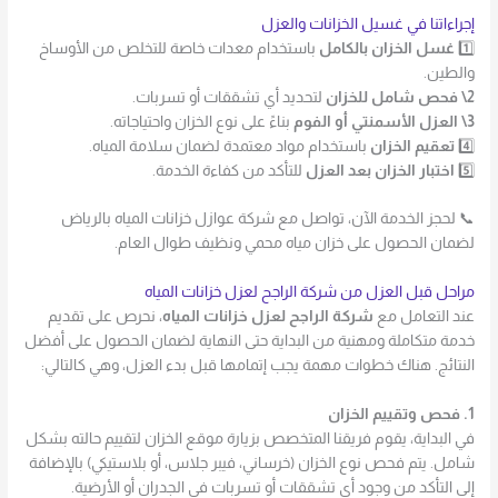
إجراءاتنا في غسيل الخزانات والعزل
1️⃣
غسل الخزان بالكامل
باستخدام معدات خاصة للتخلص من الأوساخ
والطين.
2\ فحص شامل للخزان
لتحديد أي تشققات أو تسربات.
3\ العزل الأسمنتي أو الفوم
بناءً على نوع الخزان واحتياجاته.
4️⃣
تعقيم الخزان
باستخدام مواد معتمدة لضمان سلامة المياه.
5️⃣
اختبار الخزان بعد العزل
للتأكد من كفاءة الخدمة.
📞 لحجز الخدمة الآن، تواصل مع شركة عوازل خزانات المياه بالرياض
لضمان الحصول على خزان مياه محمي ونظيف طوال العام.
مراحل قبل العزل من شركة الراجح لعزل خزانات المياه
عند التعامل مع
شركة الراجح لعزل خزانات المياه
، نحرص على تقديم
خدمة متكاملة ومهنية من البداية حتى النهاية لضمان الحصول على أفضل
النتائج. هناك خطوات مهمة يجب إتمامها قبل بدء العزل، وهي كالتالي:
1. فحص وتقييم الخزان
في البداية، يقوم فريقنا المتخصص بزيارة موقع الخزان لتقييم حالته بشكل
شامل. يتم فحص نوع الخزان (خرساني، فيبر جلاس، أو بلاستيكي) بالإضافة
إلى التأكد من وجود أي تشققات أو تسربات في الجدران أو الأرضية.