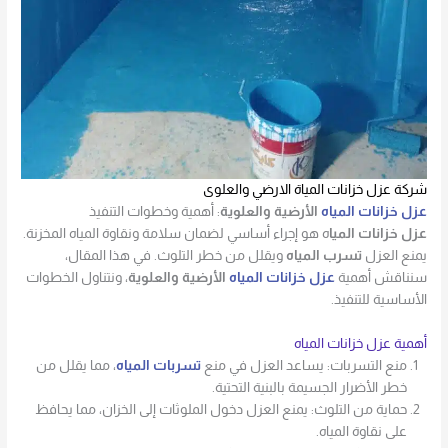
شركة عزل خزانات المياة الارضي والعلوى
عزل خزانات المياه
الأرضية والعلوية
: أهمية وخطوات التنفيذ
عزل خزانات الميا
ه هو إجراء أساسي لضمان سلامة ونقاوة المياه المخزنة.
يمنع العزل
تسرب المياه
ويقلل من خطر التلوث. في هذا المقال،
سنناقش أهمية
عزل خزانات المياه
الأرضية والعلوية
، ونتناول الخطوات
الأساسية للتنفيذ.
أهمية عزل خزانات المياه
منع التسربات: يساعد العزل في منع
تسربات المياه
، مما يقلل من
خطر الأضرار الجسيمة بالبنية التحتية.
حماية من التلوث: يمنع العزل دخول الملوثات إلى الخزان، مما يحافظ
على نقاوة المياه.