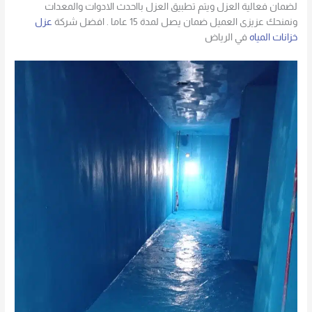
لضمان فعالية العزل ويتم تطبيق العزل بااحدث الادوات والمعدات
ونمنحك عزيزى العميل ضمان يصل لمدة 15 عاما . افضل شركة
عزل
خزانات المياه
في الرياض