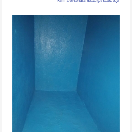
اترك تعليقاً
/ بواسطة
karima-el-senussi