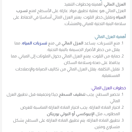
العزل المائي
: أهميته وخطوات التنفيذ
العزل المائي هو عملية تطبيق مواد عازلة على الأسطح لمنع
تسرب
المياه
وتقليل خطر التلوث. يعتبر العزل المائي أساسيًا في الحفاظ على
سلامة البنية التحتية للمباني والمنشآت.
أهمية العزل المائي:
منع التسربات: يساعد
العزل المائي
في منع
تسربات المياه
، مما
يقلل من خطر الأضرار الجسيمة بالبنية التحتية.
حماية من التلوث: يمنع العزل المائي دخول الملوثات إلى المباني، مما
يحافظ على صحة وسلامة السكان.
تقليل التكلفة: يقلل العزل المائي من تكاليف الصيانة والإصلاحات
المستقبلية.
خطوات العزل المائي:
تحضير السطح: يجب
تنظيف السطح
جيدًا وتجفيفه قبل تطبيق العزل
المائي.
اختيار المادة العازلة: يجب اختيار المادة العازلة المناسبة للغرض
المطلوب، مثل
الإيبوكسي أو البولي يوريثان
.
تطبيق المادة العازلة: يتم تطبيق المادة العازلة على السطح بشكل
متساوي ومتين.