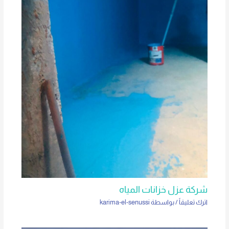
شركة عزل خزانات المياه
اترك تعليقاً
/ بواسطة
karima-el-senussi