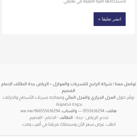
لاستخدامها المرة المقبلة في تعليقي.
تواصل معنا | شركة الراجح للتسربات والعوازل – الرياض جدة الطائف الدمام
القصيم
نوفّر حلول
العزل الحراري والعزل المائي
ومعالجة تسربات الأسطح والخزانات
بجودة مضمونة.
هاتف:
0555636294 —
واتساب:
wa.me/966555636294
نخدم: الرياض · جدة ·
الطائف
· الدمام · القصيم.
اطلب عرض سعر الآن وسيصلك فريقنا في أقرب وقت.